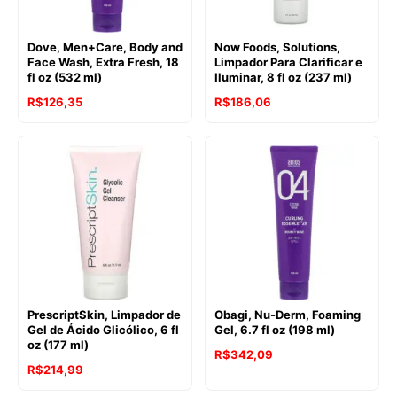
Dove, Men+Care, Body and
Now Foods, Solutions,
Face Wash, Extra Fresh, 18
Limpador Para Clarificar e
fl oz (532 ml)
Iluminar, 8 fl oz (237 ml)
R$
126,35
R$
186,06
PrescriptSkin, Limpador de
Obagi, Nu-Derm, Foaming
Gel de Ácido Glicólico, 6 fl
Gel, 6.7 fl oz (198 ml)
oz (177 ml)
R$
342,09
R$
214,99