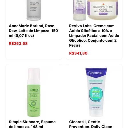
AnneMarie Borlind, Rose
Reviva Labs, Creme com
Dew, Leite de Limpeza, 150
Ácido Glicólico a 10% e
ml (5,07 fl oz)
Limpador Facial com Ácido
Glicólico, Conjunto com 2
R$
263,68
Peças
R$
341,80
Simple Skincare, Espuma
Clearasil, Gentle
de limpeza, 148 ml
Prevention, Daily Clean