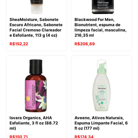
SheaMoisture, Sabonete
Blackwood For Men,
Escuro Africano, Sabonete
Bionutrient, espuma de
Facial Cremoso Clareador
limpeza facial, masculina,
e Esfoliante, 113 g (4 oz)
216,35 ml
R$
152,22
R$
206,69
Isvara Organics, AHA
Aveeno, Ativos Naturais,
Esfoliante, 3 fl oz (88.72
Espuma Limpante Facial, 6
ml)
fl oz (177 ml)
R$
150,71
R$
174,34