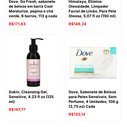
Dove, Go Fresh, sabonete
Himalaya, Elimina
de beleza em barra Cool
Oleosidade, Limpador
Moisturize, pepino e chá
Facial de Limão, Para Pele
verde, 6 barras, 113 g cada
Oleosa, 5,07 fl oz (150 ml)
R$
171,83
R$
146,24
Sukin, Cleansing Gel,
Dove, Sabonete de Beleza
Sensitive, 4.23 fl oz (125
para Peles Sensíveis, Sem
ml)
Perfume, 4 Unidades, 106 g
(3,75 oz) Cada
R$
147,77
R$
135,14