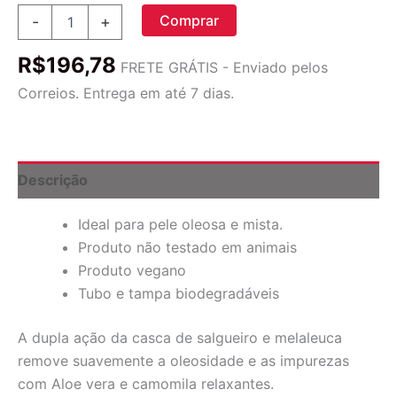
Meditree,
Comprar
-
+
Produtos
Botânicos
R$
196,78
Puros
FRETE GRÁTIS - Enviado pelos
da
Correios. Entrega em até 7 dias.
Austrália,
Limpador
Facial
de
Melaleuca,
Descrição
Para
Pele
Ideal para pele oleosa e mista.
Oleosa
e
Produto não testado em animais
Mista,
Produto vegano
100
Tubo e tampa biodegradáveis
g
(3,5
oz)
A dupla ação da casca de salgueiro e melaleuca
quantidade
remove suavemente a oleosidade e as impurezas
com Aloe vera e camomila relaxantes.