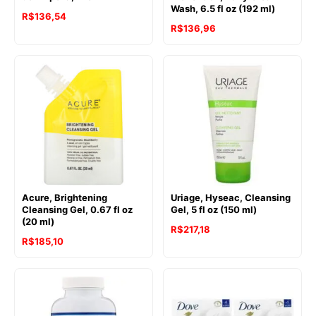
Wash, 6.5 fl oz (192 ml)
R$
136,54
R$
136,96
Acure, Brightening
Uriage, Hyseac, Cleansing
Cleansing Gel, 0.67 fl oz
Gel, 5 fl oz (150 ml)
(20 ml)
R$
217,18
R$
185,10