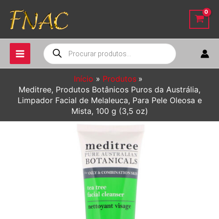
Ir
para
o
conteúdo
Pesquisar
produtos
Início
Produtos
Meditree, Produtos Botânicos Puros da Austrália,
Limpador Facial de Melaleuca, Para Pele Oleosa e
Mista, 100 g (3,5 oz)