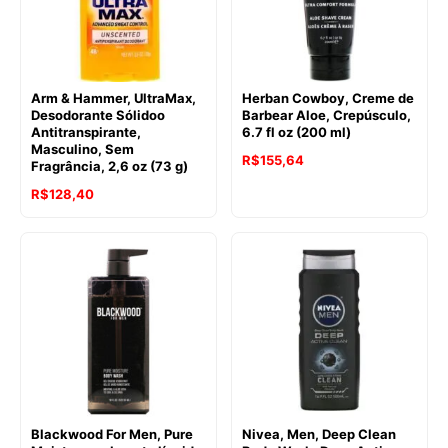
Arm & Hammer, UltraMax,
Herban Cowboy, Creme de
Desodorante Sólidoo
Barbear Aloe, Crepúsculo,
Antitranspirante,
6.7 fl oz (200 ml)
Masculino, Sem
R$
155,64
Fragrância, 2,6 oz (73 g)
R$
128,40
Blackwood For Men, Pure
Nivea, Men, Deep Clean