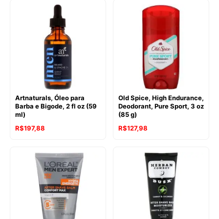
Artnaturals, Óleo para
Old Spice, High Endurance,
Barba e Bigode, 2 fl oz (59
Deodorant, Pure Sport, 3 oz
ml)
(85 g)
R$
197,88
R$
127,98