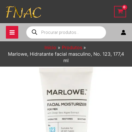
Ir
para
o
conteúdo
Pesquisar
produtos
Início
Produtos
Marlowe, Hidratante facial masculino, No. 123, 177,4
ml