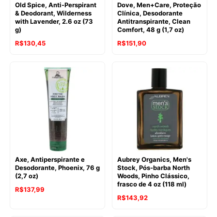
Old Spice, Anti-Perspirant
Dove, Men+Care, Proteção
& Deodorant, Wilderness
Clínica, Desodorante
with Lavender, 2.6 oz (73
Antitranspirante, Clean
g)
Comfort, 48 g (1,7 oz)
R$
130,45
R$
151,90
Axe, Antiperspirante e
Aubrey Organics, Men's
Desodorante, Phoenix, 76 g
Stock, Pós-barba North
(2,7 oz)
Woods, Pinho Clássico,
frasco de 4 oz (118 ml)
R$
137,99
R$
143,92