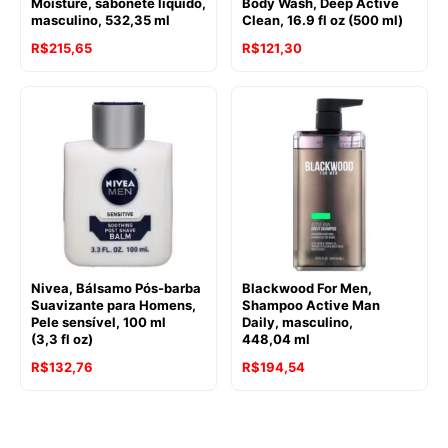
Moisture, sabonete líquido,
Body Wash, Deep Active
masculino, 532,35 ml
Clean, 16.9 fl oz (500 ml)
R$
215,65
R$
121,30
Nivea, Bálsamo Pós-barba
Blackwood For Men,
Suavizante para Homens,
Shampoo Active Man
Pele sensível, 100 ml
Daily, masculino,
(3,3 fl oz)
448,04 ml
R$
132,76
R$
194,54