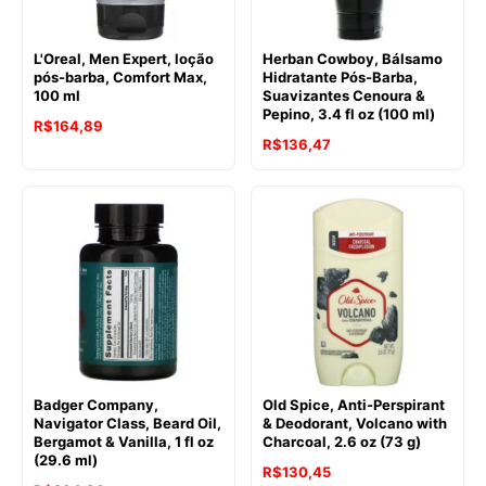
L'Oreal, Men Expert, loção
Herban Cowboy, Bálsamo
pós-barba, Comfort Max,
Hidratante Pós-Barba,
100 ml
Suavizantes Cenoura &
Pepino, 3.4 fl oz (100 ml)
R$
164,89
R$
136,47
Badger Company,
Old Spice, Anti-Perspirant
Navigator Class, Beard Oil,
& Deodorant, Volcano with
Bergamot & Vanilla, 1 fl oz
Charcoal, 2.6 oz (73 g)
(29.6 ml)
R$
130,45