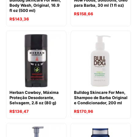
Bulldog Skincare For Men,
Now Foods, Solutions, Óleo
Body Wash, Original, 16.9
para Barba, 30 ml (1 fl oz)
fl oz (500 ml)
R$
158,66
R$
143,36
Herban Cowboy, Máxima
Bulldog Skincare For Men,
Proteção Desodorante,
Shampoo de Barba Original
Selvagem, 2.8 oz (80 g)
e Condicionador, 200 ml
R$
136,47
R$
170,96