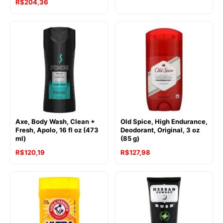
R$
204,36
Axe, Body Wash, Clean +
Old Spice, High Endurance,
Fresh, Apolo, 16 fl oz (473
Deodorant, Original, 3 oz
ml)
(85 g)
R$
120,19
R$
127,98