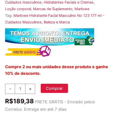
Cuidados masculinos
,
Hidratantes Faciais e Cremes
,
Loção corporal
,
Marcas de Suplemento
,
Marlowe
Tag:
Marlowe Hidratante Facial Masculino No 123 177 ml -
Cuidados Masculinos, Beleza e Marca
Compre 2 ou mais unidades desse produto e ganhe
10% de desconto.
Marlowe,
Comprar
-
+
Hidratante
facial
R$
189,38
masculino,
FRETE GRÁTIS - Enviado pelos
No.
Correios. Entrega em até 7 dias.
123,