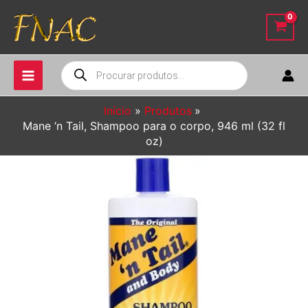
Ir
para
o
conteúdo
Pesquisar
produtos
Início
Produtos
Mane ‘n Tail, Shampoo para o corpo, 946 ml (32 fl
oz)