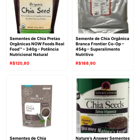
Sementes de Chia Pretas
Semente de Chia Orgânica
Orgânicas NOW Foods Real
Branca Frontier Co-Op –
Food™ – 340g – Potência
454g – Superalimento
Nutricional Natural
Nutritivo
O
O
O
O
R$
120,80
R$
188,90
preço
preço
preço
preço
original
atual
original
atual
era:
é:
era:
é:
R$128,47.
R$120,80.
R$264,60.
R$188,90.
Sementes de Chia
Nature’s Answer Sementes