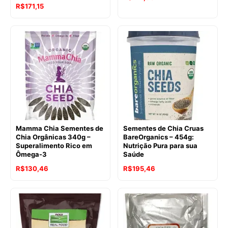
O
O
R$
171,15
preço
preço
original
atual
era:
é:
R$177,03.
R$171,15.
Mamma Chia Sementes de
Sementes de Chia Cruas
Chia Orgânicas 340g –
BareOrganics – 454g:
Superalimento Rico em
Nutrição Pura para sua
Ômega-3
Saúde
O
O
R$
130,46
R$
195,46
preço
preço
original
atual
era:
é:
R$135,82.
R$130,46.