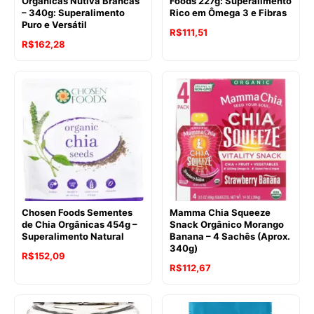
Orgânicas Nutiva Brancas
Foods 227g: Superalimento
– 340g: Superalimento
Rico em Ômega 3 e Fibras
Puro e Versátil
O
O
R$
111,51
O
O
R$
162,28
preço
preço
preço
preço
original
atual
original
atual
era:
é:
era:
é:
R$123,95.
R$111,51.
R$182,60.
R$162,28.
Chosen Foods Sementes
Mamma Chia Squeeze
de Chia Orgânicas 454g –
Snack Orgânico Morango
Superalimento Natural
Banana – 4 Sachês (Aprox.
340g)
O
O
R$
152,09
O
O
R$
112,67
preço
preço
preço
preço
original
atual
original
atual
era:
é: