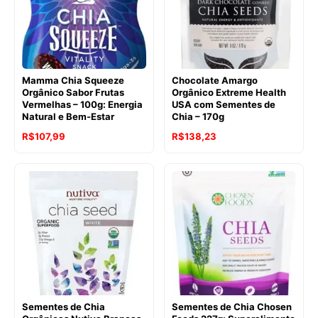
Mamma Chia Squeeze
Chocolate Amargo
Orgânico Sabor Frutas
Orgânico Extreme Health
Vermelhas – 100g: Energia
USA com Sementes de
Natural e Bem-Estar
Chia – 170g
O
O
O
O
R$
107,99
R$
138,23
preço
preço
preço
preço
original
atual
original
atual
era:
é:
era:
é:
R$114,92.
R$107,99.
R$151,52.
R$138,23.
Sementes de Chia
Sementes de Chia Chosen