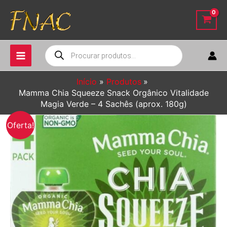
Ir
para
o
conteúdo
Pesquisar
produtos
Início
Produtos
Mamma Chia Squeeze Snack Orgânico Vitalidade
Magia Verde – 4 Sachês (aprox. 180g)
Oferta!