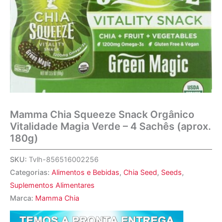
Mamma Chia Squeeze Snack Orgânico
Vitalidade Magia Verde – 4 Sachês (aprox.
180g)
SKU:
Tvlh-856516002256
Categorias:
Alimentos e Bebidas
,
Chia Seed
,
Seeds
,
Suplementos Alimentares
Marca:
Mamma Chia