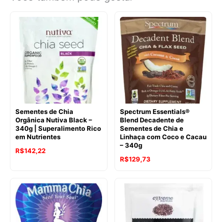
Sementes de Chia
Spectrum Essentials®
Orgânica Nutiva Black –
Blend Decadente de
340g | Superalimento Rico
Sementes de Chia e
em Nutrientes
Linhaça com Coco e Cacau
– 340g
O
O
R$
142,22
R$
129,73
preço
preço
original
atual
era:
é:
R$177,03.
R$142,22.