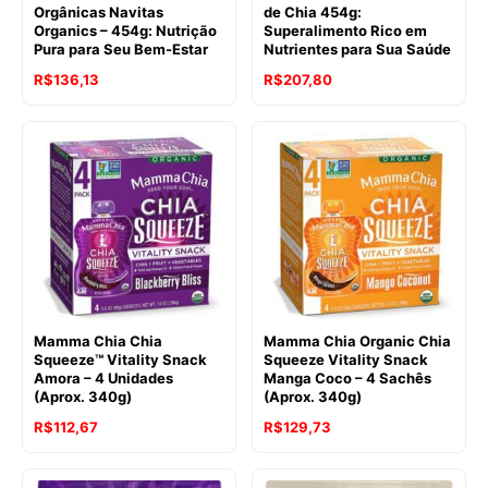
Orgânicas Navitas
de Chia 454g:
Organics – 454g: Nutrição
Superalimento Rico em
Pura para Seu Bem-Estar
Nutrientes para Sua Saúde
O
O
O
O
R$
136,13
R$
207,80
preço
preço
preço
preço
original
atual
original
atual
era:
é:
era:
é:
R$183,86.
R$136,13.
R$265,55.
R$207,80.
Mamma Chia Chia
Mamma Chia Organic Chia
Squeeze™ Vitality Snack
Squeeze Vitality Snack
Amora – 4 Unidades
Manga Coco – 4 Sachês
(Aprox. 340g)
(Aprox. 340g)
O
O
O
O
R$
112,67
R$
129,73
preço
preço
preço
preço
original
atual
original
atual