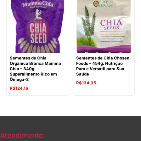
era:
é:
era:
é:
R$135,82.
R$112,67.
R$132,14.
R$129,73.
Sementes de Chia
Sementes de Chia Chosen
Orgânica Branca Mamma
Foods – 454g: Nutrição
Chia – 340g:
Pura e Versátil para Sua
Superalimento Rico em
Saúde
Ômega-3
O
O
R$
134,35
O
O
R$
124,16
preço
preço
preço
preço
original
atual
original
atual
era:
é:
era:
é:
R$146,84.
R$134,35.
R$135,82.
R$124,16.
Atendimento: