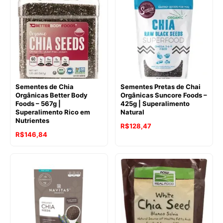
era:
é:
R$167,32.
R$152,09.
R$135,82.
R$112,67.
Sementes de Chia
Sementes Pretas de Chai
Orgânicas Better Body
Orgânicas Suncore Foods –
Foods – 567g |
425g | Superalimento
Superalimento Rico em
Natural
Nutrientes
R$
128,47
R$
146,84