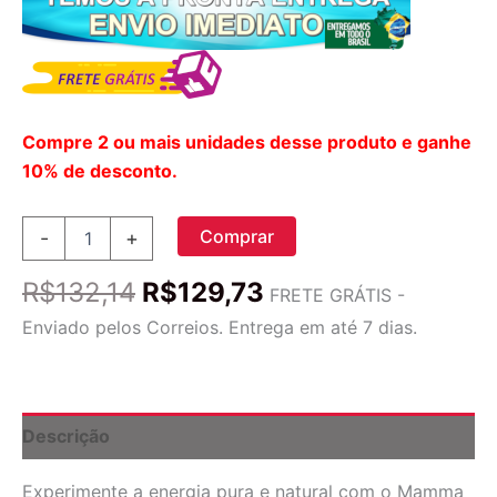
Compre 2 ou mais unidades desse produto e ganhe
10% de desconto.
Mamma
Comprar
-
+
Chia
Squeeze
O
O
R$
132,14
R$
129,73
Snack
FRETE GRÁTIS -
preço
preço
Orgânico
Enviado pelos Correios. Entrega em até 7 dias.
Vitalidade
original
atual
Magia
era:
é:
Verde
R$132,14.
R$129,73.
-
4
Descrição
Sachês
(aprox.
Experimente a energia pura e natural com o Mamma
180g)