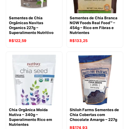
Sementes de Chia
Sementes de Chia Branca
Orgânicas Navitas
NOW Foods Real Food™ –
Organics 227g –
454g – Rico em Fibras e
Superalimento Nutritivo
Nutrientes
O
O
O
O
R$
122,59
R$
133,25
preço
preço
preço
preço
original
atual
original
atual
era:
é:
era:
é:
R$135,35.
R$122,59.
R$146,84.
R$133,25.
Chia Orgânica Moída
Shiloh Farms Sementes de
Nutiva – 340g –
Chia Cobertas com
Superalimento Rico em
Chocolate Amargo – 227g
Nutrientes
R$
174,93