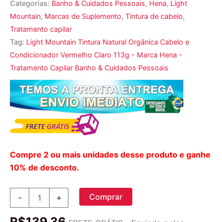
Categorias:
Banho & Cuidados Pessoais
,
Hena
,
Light
Mountain
,
Marcas de Suplemento
,
Tintura de cabelo
,
Tratamento capilar
Tag:
Light Mountain Tintura Natural Orgânica Cabelo e
Condicionador Vermelho Claro 113g - Marca Hena -
Tratamento Capilar Banho & Cuidados Pessoais
Compre 2 ou mais unidades desse produto e ganhe
10% de desconto.
Light
Comprar
-
+
Mountain,
Tintura
R$
139,36
natural