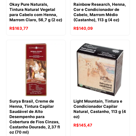
Okay Pure Naturals,
Rainbow Research, Henna,
Tintura Natural Vegetal
Cor e Condicionador de
para Cabelo com Henna,
Cabelo, Marrom Médio
Marrom Claro, 56,7 g (2 oz)
(Castanho), 113 g (4 oz)
R$
163,77
R$
140,09
Surya Brasil, Creme de
Light Mountain, Tintura e
Henna, Tintura Capilar
Condicionador Capilar
Saudável de Alto
Natural, Castanho, 113 g (4
Desempenho para
oz)
Cobertura de Fios Cinzas,
R$
145,47
Castanho Dourado, 2,37 fl
oz (70 ml)