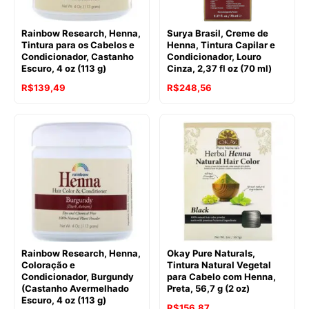
Rainbow Research, Henna,
Surya Brasil, Creme de
Tintura para os Cabelos e
Henna, Tintura Capilar e
Condicionador, Castanho
Condicionador, Louro
Escuro, 4 oz (113 g)
Cinza, 2,37 fl oz (70 ml)
R$
139,49
R$
248,56
Rainbow Research, Henna,
Okay Pure Naturals,
Coloração e
Tintura Natural Vegetal
Condicionador, Burgundy
para Cabelo com Henna,
(Castanho Avermelhado
Preta, 56,7 g (2 oz)
Escuro, 4 oz (113 g)
R$
156,87