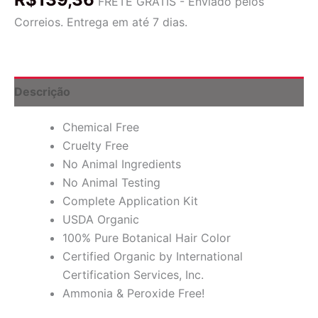
FRETE GRÁTIS - Enviado pelos
orgânica
Correios. Entrega em até 7 dias.
para
cabelos
e
condicionador,
Vermelho
Descrição
claro,
4
Chemical Free
oz
(113
Cruelty Free
g)
No Animal Ingredients
quantidade
No Animal Testing
Complete Application Kit
USDA Organic
100% Pure Botanical Hair Color
Certified Organic by International
Certification Services, Inc.
Ammonia & Peroxide Free!