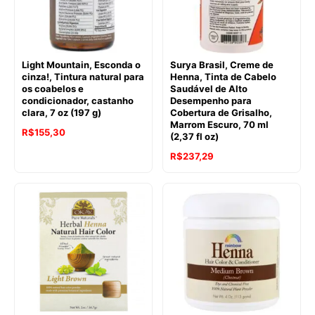
Light Mountain, Esconda o
Surya Brasil, Creme de
cinza!, Tintura natural para
Henna, Tinta de Cabelo
os coabelos e
Saudável de Alto
condicionador, castanho
Desempenho para
clara, 7 oz (197 g)
Cobertura de Grisalho,
Marrom Escuro, 70 ml
R$
155,30
(2,37 fl oz)
R$
237,29