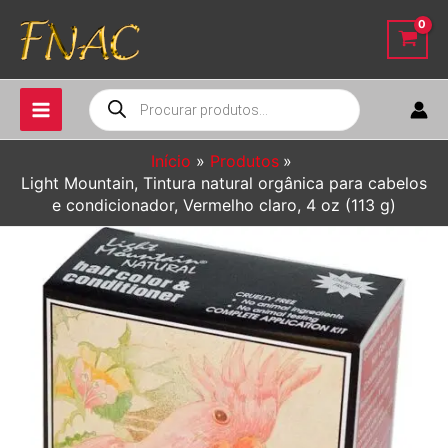
Ir
para
o
conteúdo
Pesquisar
produtos
Início
Produtos
Light Mountain, Tintura natural orgânica para cabelos
e condicionador, Vermelho claro, 4 oz (113 g)