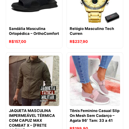
Sandália Masculina
Relógio Masculino Tech
Ortopédica – OrthoComfort
Curren
R$
157,00
R$
237,90
JAQUETA MASCULINA
Tênis Feminino Casual Slip
IMPERMEÁVEL TÉRMICA
On Mesh Sem Cadarço –
COM CAPUZ MAX
Agata 96′ Tam: 33 a 41
COMBAT X – [FRETE
R$
199,90