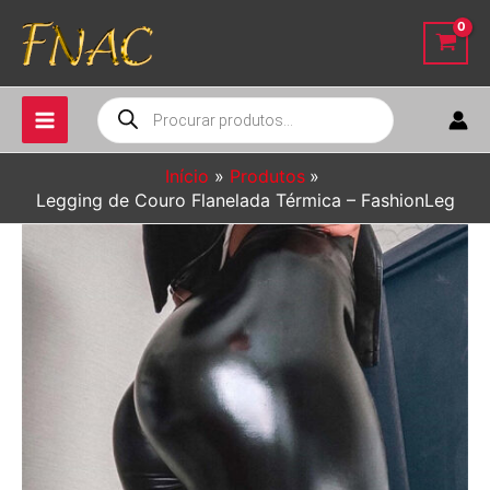
Ir
para
o
conteúdo
Pesquisar
produtos
Início
Produtos
Legging de Couro Flanelada Térmica – FashionLeg