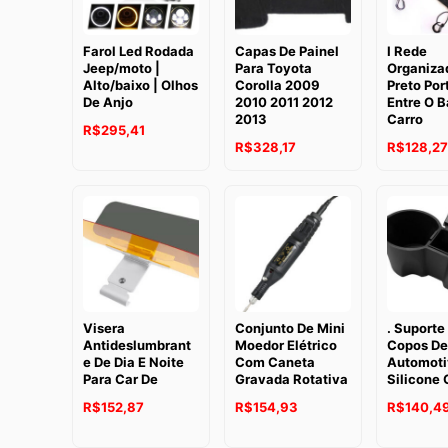
Farol Led Rodada
Capas De Painel
I Rede
Jeep/moto |
Para Toyota
Organiza
Alto/baixo | Olhos
Corolla 2009
Preto Por
De Anjo
2010 2011 2012
Entre O 
2013
Carro
R$
295,41
R$
328,17
R$
128,27
Visera
Conjunto De Mini
. Suporte
Antideslumbrant
Moedor Elétrico
Copos De
e De Dia E Noite
Com Caneta
Automoti
Para Car De
Gravada Rotativa
Silicone 
R$
152,87
R$
154,93
R$
140,4