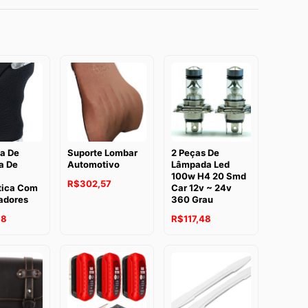
a De
Suporte Lombar
2 Peças De
a De
Automotivo
Lâmpada Led
100w H4 20 Smd
R$
302,57
tica Com
Car 12v ~ 24v
adores
360 Grau
68
R$
117,48