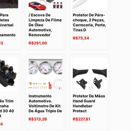
 Para
/ Escova De
Protetor De Pára-
letas
Limpeza De Filme
choque, 2 Peças,
iversal
De Óleo
Carroceria, Porta,
Automotivo,
Tiras D
namento
Removedor
R$
75,34
23
R$
291,00
Instrumento
Protetor De Mãos
ão Trim
Automotivo.
Hand Guard
maha
Voltímetro De Kit
Handlebar
d 30 40
De Água Triplo De
Protect
0
R$
313,26
R$
227,81
74