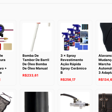
De
Bomba De
3 × Spray
Alavanc
ura
Tambor De Barril
Revestimento
Mudanç
De Óleo Bomba
Ação Rápida
Marcha
vo +
De Óleo Manual
Spray Cerâmico
Automá
o
B
3 Adapt
R$
233,61
2
R$
256,17
R$
134,