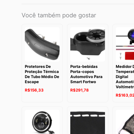
Você também pode gostar
Protetores De
Porta-bebidas
Medidor 
Proteção Térmica
Porta-copos
Temperat
De Tubo Médio De
Automotivo Para
Digital
Escape
Smart Fortwo
Automoti
Voltímetr
R$
156,33
R$
291,78
R$
163,0