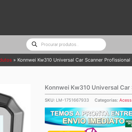
Pesquisar
produtos
dutos
Konnwei Kw310 Universal Car Scanner Profissional
Konnwei Kw310 Universal Car 
SKU:
LM-1751667933
Categorias:
Acessó