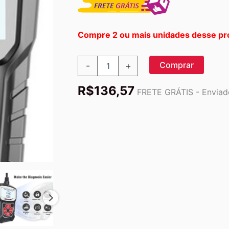
Compre 2 ou mais unidades desse pr
Konnwei
Comprar
-
+
Kw310
Universal
R$
136,57
Car
FRETE GRÁTIS - Enviado
Scanner
Profissional
Automotivo
quantidade