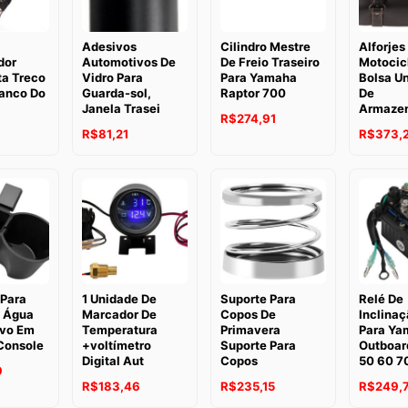
Adesivos
Cilindro Mestre
Alforjes
dor
Automotivos De
De Freio Traseiro
Motocic
ta Treco
Vidro Para
Para Yamaha
Bolsa Un
Banco Do
Guarda-sol,
Raptor 700
De
Janela Trasei
Armaze
R$
274,91
R$
81,21
R$
373,
 Para
1 Unidade De
Suporte Para
Relé De
 Água
Marcador De
Copos De
Inclinaç
vo Em
Temperatura
Primavera
Para Ya
Console
+voltímetro
Suporte Para
Outboar
Digital Aut
Copos
50 60 7
9
R$
183,46
R$
235,15
R$
249,