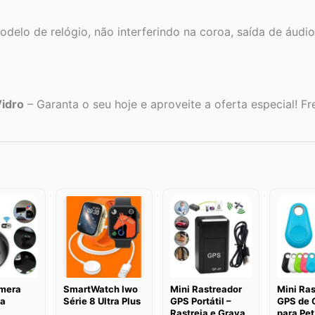
delo de relógio, não interferindo na coroa, saída de áudio
Vidro
– Garanta o seu hoje e aproveite a oferta especial! Fre
mera
SmartWatch Iwo
Mini Rastreador
Mini Ra
a
Série 8 Ultra Plus
GPS Portátil –
GPS de 
Rastreia e Grava
para Pet