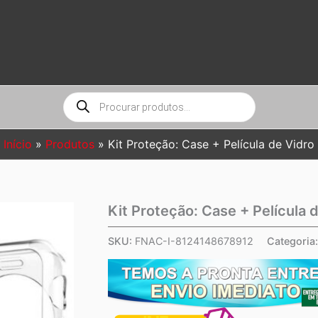
Pesquisar
produtos
Início
Produtos
Kit Proteção: Case + Película de Vidro
Kit Proteção: Case + Película 
SKU:
FNAC-I-8124148678912
Categoria