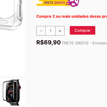
Compre 2 ou mais unidades desse pr
Kit
Comprar
-
+
Proteção:
Case
R$
69,90
+
FRETE GRÁTIS - Enviado 
Película
de
Vidro
quantidade