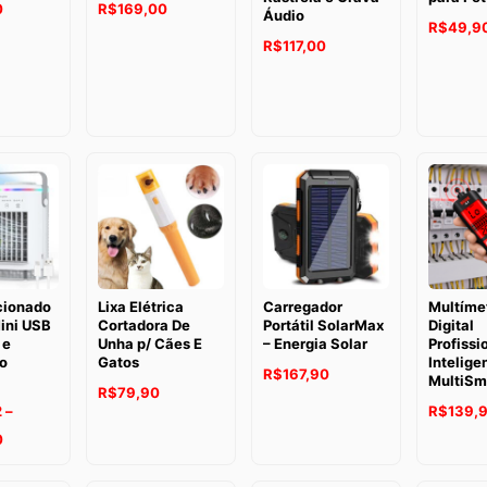
0
R$
169,00
Áudio
R$
49,9
R$
117,00
cionado
Lixa Elétrica
Carregador
Multíme
Mini USB
Cortadora De
Portátil SolarMax
Digital
 e
Unha p/ Cães E
– Energia Solar
Profissi
o
Gatos
Intelige
R$
167,90
MultiSm
R$
79,90
2
–
R$
139,
Faixa
0
de