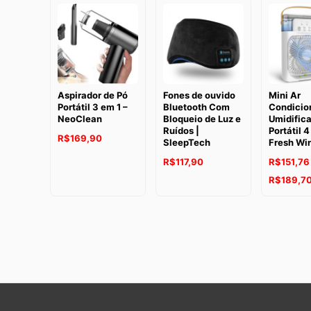
Aspirador de Pó
Fones de ouvido
Mini Ar
Portátil 3 em 1 –
Bluetooth Com
Condicio
NeoClean
Bloqueio de Luz e
Umidific
Ruídos |
Portátil 4
R$
169,90
SleepTech
Fresh Wi
R$
117,90
R$
151,76
R$
189,7