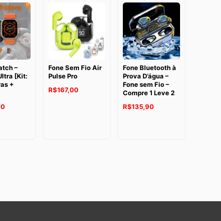
tch –
Fone Sem Fio Air
Fone Bluetooth à
ltra [Kit:
Pulse Pro
Prova D’água –
ras +
Fone sem Fio –
R$
167,00
Compre 1 Leve 2
90
R$
135,90