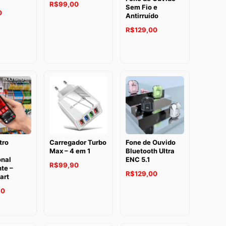
R$
99,00
Sem Fio e
0
Antirruído
R$
129,00
tro
Carregador Turbo
Fone de Ouvido
Max – 4 em 1
Bluetooth Ultra
onal
ENC 5.1
R$
99,90
nte –
R$
129,00
art
90