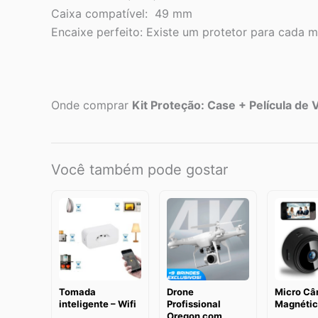
Caixa compatível: 49 mm
Encaixe perfeito: Existe um protetor para cada mo
Onde comprar
Kit Proteção: Case + Película de 
Você também pode gostar
Tomada
Drone
Micro Câ
inteligente – Wifi
Profissional
Magnétic
Oregon com