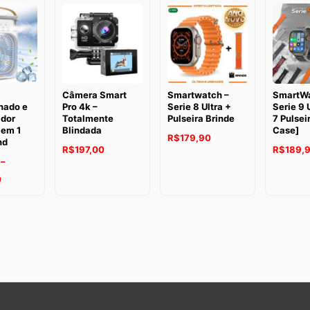
preço:
R$255,92
através
R$319,90
Câmera Smart
Smartwatch –
SmartWa
nado e
Pro 4k –
Serie 8 Ultra +
Serie 9 U
ador
Totalmente
Pulseira Brinde
7 Pulsei
 em 1
Blindada
Case]
R$
179,90
nd
R$
197,00
R$
189,
–
Faixa
0
de
preço:
R$151,76
através
R$189,70