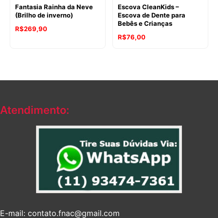
Fantasia Rainha da Neve
Escova CleanKids –
(Brilho de inverno)
Escova de Dente para
Bebês e Crianças
R$
269,90
R$
76,00
Atendimento:
E-mail: contato.fnac@gmail.com