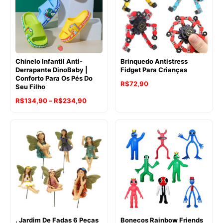
Chinelo Infantil Anti-
Brinquedo Antistress
Derrapante DinoBaby |
Fidget Para Crianças
Conforto Para Os Pés Do
R$
72,90
Seu Filho
Faixa
R$
134,90
–
R$
234,90
de
preço:
R$134,90
através
R$234,90
. Jardim De Fadas 6 Peças
Bonecos Rainbow Friends