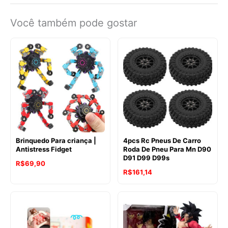
Você também pode gostar
Brinquedo Para criança |
4pcs Rc Pneus De Carro
Antistress Fidget
Roda De Pneu Para Mn D90
D91 D99 D99s
R$
69,90
R$
161,14