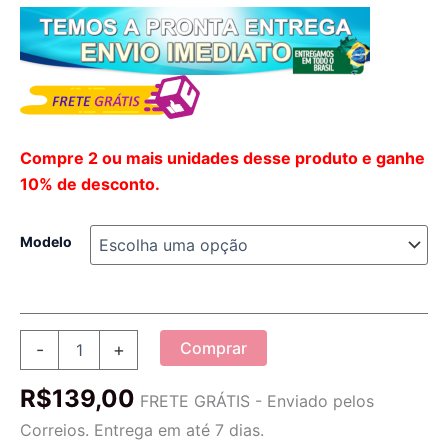
Compre 2 ou mais unidades desse produto e ganhe
10% de desconto.
Modelo
Kit
Comprar
-
+
DIY
Adesivo
R$
139,00
de
FRETE GRÁTIS - Enviado pelos
Pintura
Correios. Entrega em até 7 dias.
de