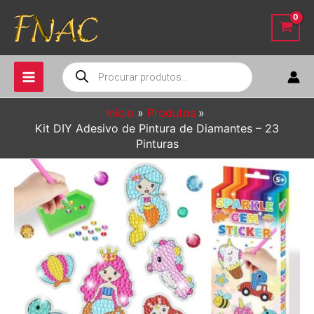
Ir
para
o
conteúdo
Pesquisar
produtos
Início
Produtos
Kit DIY Adesivo de Pintura de Diamantes – 23
Pinturas