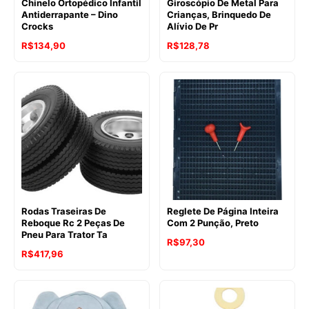
Chinelo Ortopédico Infantil
Giroscópio De Metal Para
Antiderrapante – Dino
Crianças, Brinquedo De
Crocks
Alívio De Pr
R$
134,90
R$
128,78
Rodas Traseiras De
Reglete De Página Inteira
Reboque Rc 2 Peças De
Com 2 Punção, Preto
Pneu Para Trator Ta
R$
97,30
R$
417,96