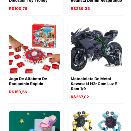
Dinosaur Toy Trolley
Realista Dormir Respirando
R$
100,76
R$
239,33
Jogo De Alfabeto De
Motocicleta De Metal
Raciocínio Rápido
Kawasaki H2r Com Luz E
Som 1/9
R$
159,56
R$
267,02