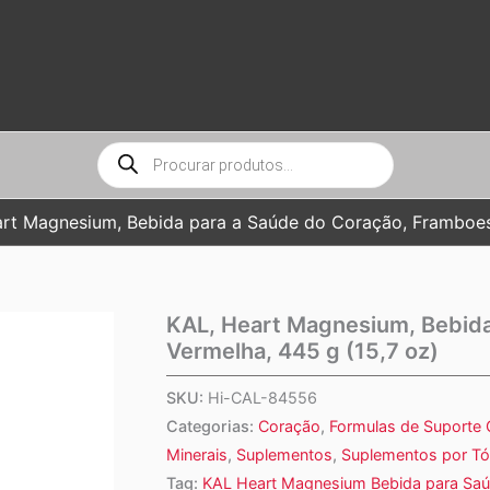
Pesquisar
produtos
rt Magnesium, Bebida para a Saúde do Coração, Framboes
KAL, Heart Magnesium, Bebida
Vermelha, 445 g (15,7 oz)
SKU:
Hi-CAL-84556
Categorias:
Coração
,
Formulas de Suporte 
Minerais
,
Suplementos
,
Suplementos por Tó
Tag:
KAL Heart Magnesium Bebida para Sa