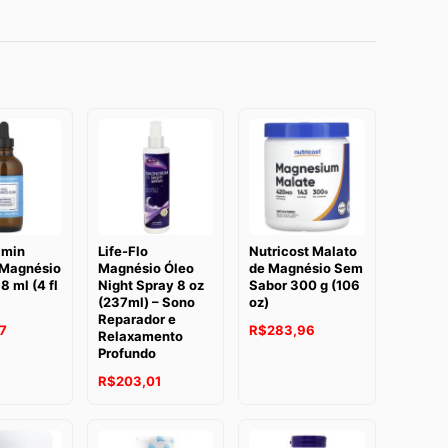
amin
Life-Flo
Nutricost Malato
Magnésio
Magnésio Óleo
de Magnésio Sem
8 ml (4 fl
Night Spray 8 oz
Sabor 300 g (106
(237ml) – Sono
oz)
Reparador e
7
R$
283,96
Relaxamento
Profundo
R$
203,01