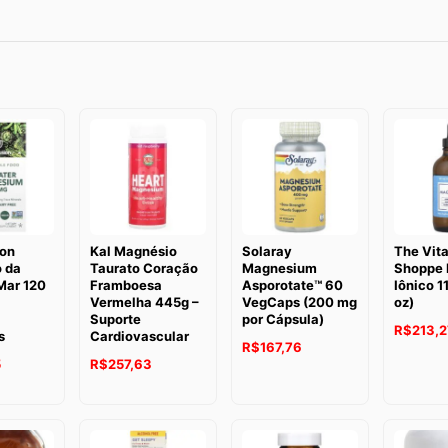
ion
Kal Magnésio
Solaray
The Vit
 da
Taurato Coração
Magnesium
Shoppe 
Mar 120
Framboesa
Asporotate™ 60
Iônico 11
Vermelha 445g –
VegCaps (200 mg
oz)
Suporte
por Cápsula)
R$
213,2
s
Cardiovascular
R$
167,76
5
R$
257,63