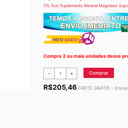
(15.7oz) Suplemento Mineral Magnésio Sup
Compre 2 ou mais unidades desse pr
KAL,
Comprar
-
+
Heart
Magnesium,
R$
205,46
Bebida
FRETE GRÁTIS - Enviad
para
a
Saúde
do
Coração,
Framboesa
Vermelha,