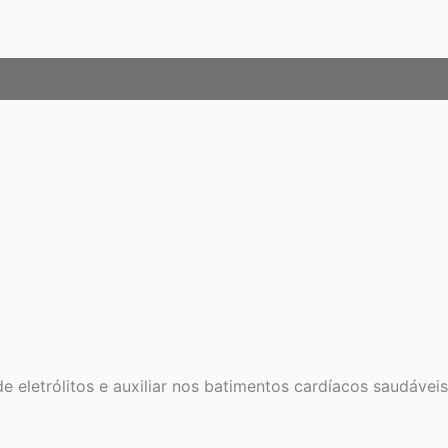
445
g
(15,7
oz)
quantidade
de eletrólitos e auxiliar nos batimentos cardíacos saudáveis