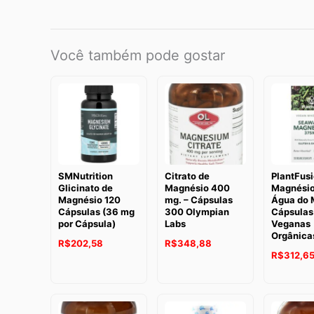
Você também pode gostar
SMNutrition
Citrato de
PlantFus
Glicinato de
Magnésio 400
Magnésio
Magnésio 120
mg. – Cápsulas
Água do 
Cápsulas (36 mg
300 Olympian
Cápsulas
por Cápsula)
Labs
Veganas
Orgânica
R$
202,58
R$
348,88
R$
312,6