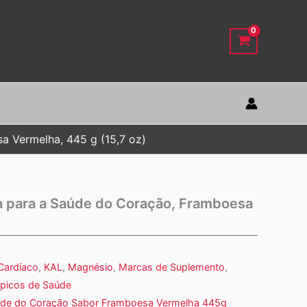
a Vermelha, 445 g (15,7 oz)
 para a Saúde do Coração, Framboesa
Cardíaco
,
KAL
,
Magnésio
,
Marcas de Suplemento
,
picos de Saúde
úde do Coração Sabor Framboesa Vermelha 445g