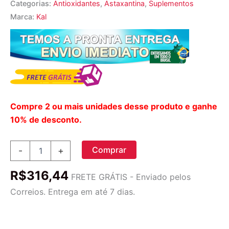
Categorias:
Antioxidantes
,
Astaxantina
,
Suplementos
Marca:
Kal
Compre 2 ou mais unidades desse produto e ganhe
10% de desconto.
Kal
Comprar
-
+
Astaxantina
10
R$
316,44
mg
FRETE GRÁTIS - Enviado pelos
-
Correios. Entrega em até 7 dias.
30
Tabletes:
Poder
Antioxidante