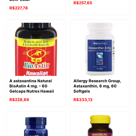
R$
257,65
R$
227,78
A astaxantina Natural
Allergy Research Group,
BioAstin 4 mg. – 60
Astaxanthin, 6 mg, 60
Gelcaps Nutrex Hawaii
Softgels
R$
228,69
R$
333,13