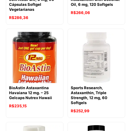
Cápsulas Softgel
Oil, 6 mg, 120 Softgels
Vegetarianas
R$
266,06
R$
286,36
BioAstin Astaxantina
Sports Research,
Havaiana 12 mg. – 25
Astaxanthin, Triple
Gelcaps Nutrex Hawaii
Strength, 12 mg, 60
Softgels
O
O
R$
235,15
R$
252,99
preço
preço
original
atual
era:
é: