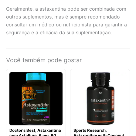
Geralmente, a astaxantina pode ser combinada com
outros suplementos, mas é sempre recomendado
consultar um médico ou nutricionista para garantir a
segurança e a eficácia da sua suplementação.
Você também pode gostar
Doctor's Best, Astaxantina
Sports Research,
com AstaPure, 6 mg, 90
Astaxanthin with Coconut