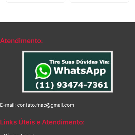
original
atual
era:
é:
R$342,18.
R$230,30.
Atendimento:
E-mail: contato.fnac@gmail.com
Links Úteis e Atendimento: