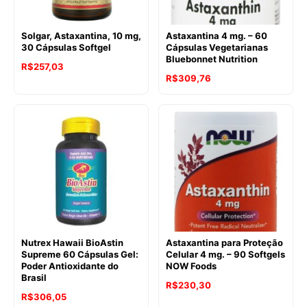
Solgar, Astaxantina, 10 mg,
Astaxantina 4 mg. – 60
30 Cápsulas Softgel
Cápsulas Vegetarianas
Bluebonnet Nutrition
R$
257,03
R$
309,76
Nutrex Hawaii BioAstin
Astaxantina para Proteção
Supreme 60 Cápsulas Gel:
Celular 4 mg. – 90 Softgels
Poder Antioxidante do
NOW Foods
Brasil
O
O
R$
230,30
R$
306,05
preço
preço