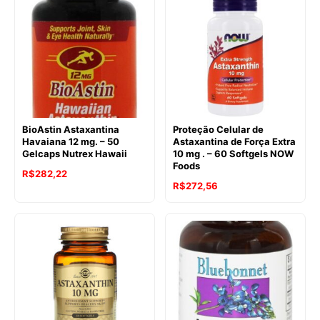
BioAstin Astaxantina
Proteção Celular de
Havaiana 12 mg. – 50
Astaxantina de Força Extra
Gelcaps Nutrex Hawaii
10 mg . – 60 Softgels NOW
Foods
O
O
R$
282,22
R$
272,56
preço
preço
original
atual
era:
é:
R$452,13.
R$282,22.