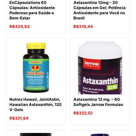
EnCápsulations 60
Astaxantina 12mg – 30
Cápsulas: Antioxidante
Cápsulas em Gel: Potência
Poderoso para Saúde e
Antioxidante para Você no
Bem-Estar
Brasil
R$
434,93
R$
310,44
Nutrex Hawaii, JointAstin,
Astaxantina 12 mg. – 60
Hawaiian Astaxanthin, 120
Softgels Jarrow Formulas
V-Gels
R$
322,52
R$
321,64