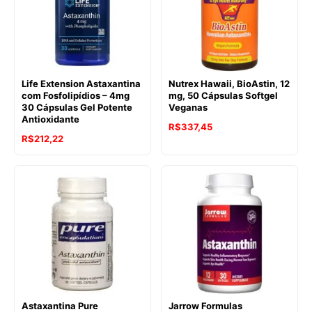
Life Extension Astaxantina
Nutrex Hawaii, BioAstin, 12
com Fosfolipídios – 4mg
mg, 50 Cápsulas Softgel
30 Cápsulas Gel Potente
Veganas
Antioxidante
R$
337,45
R$
212,22
Astaxantina Pure
Jarrow Formulas