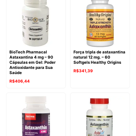
R$291,33.
R$235,15.
BioTech Pharmacal
Força tripla de astaxantina
Astaxantina 4 mg – 90
natural 12 mg. – 60
Cápsulas em Gel: Poder
Softgels Healthy Origins
Antioxidante para Sua
O
O
R$
341,39
Saúde
preço
preço
R$
406,44
original
atual
era:
é:
R$635,48.
R$341,39.