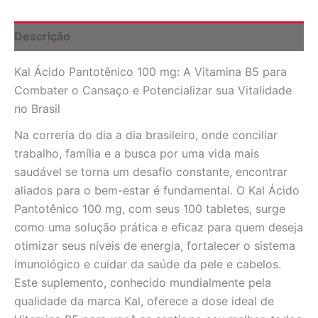
B5
Essencial
para
Descrição
Energia
e
Kal Ácido Pantotênico 100 mg: A Vitamina B5 para
Bem-
Estar
Combater o Cansaço e Potencializar sua Vitalidade
-
no Brasil
100
Tabletes
Na correria do dia a dia brasileiro, onde conciliar
quantidade
trabalho, família e a busca por uma vida mais
saudável se torna um desafio constante, encontrar
aliados para o bem-estar é fundamental. O Kal Ácido
Pantotênico 100 mg, com seus 100 tabletes, surge
como uma solução prática e eficaz para quem deseja
otimizar seus níveis de energia, fortalecer o sistema
imunológico e cuidar da saúde da pele e cabelos.
Este suplemento, conhecido mundialmente pela
qualidade da marca Kal, oferece a dose ideal de