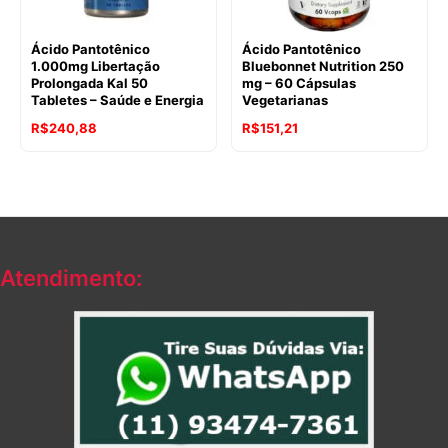
Ácido Pantotênico
Ácido Pantotênico
1.000mg Libertação
Bluebonnet Nutrition 250
Prolongada Kal 50
mg – 60 Cápsulas
Tabletes – Saúde e Energia
Vegetarianas
R$
240,88
R$
151,21
Atendimento: