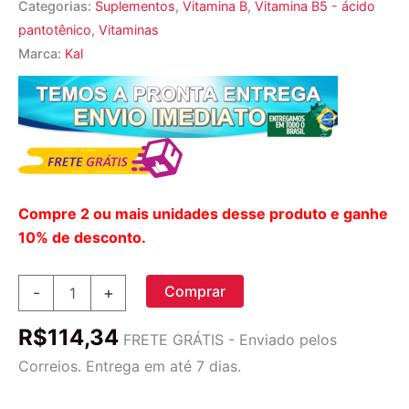
Categorias:
Suplementos
,
Vitamina B
,
Vitamina B5 - ácido
pantotênico
,
Vitaminas
Marca:
Kal
Compre 2 ou mais unidades desse produto e ganhe
10% de desconto.
Kal
Comprar
-
+
Ácido
Pantotênico
R$
114,34
100
FRETE GRÁTIS - Enviado pelos
mg
Correios. Entrega em até 7 dias.
-
Vitamina