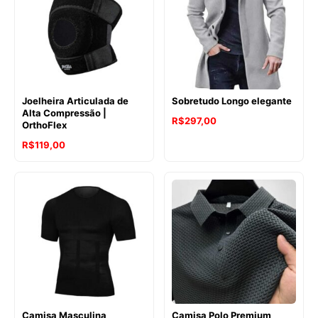
Joelheira Articulada de
Sobretudo Longo elegante
Alta Compressão |
R$
297,00
OrthoFlex
R$
119,00
Camisa Masculina
Camisa Polo Premium