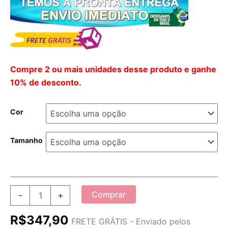
Compre 2 ou mais unidades desse produto e ganhe
10% de desconto.
Cor
Tamanho
Jaqueta
Comprar
-
+
DG
-
R$
347,90
Jaqueta
FRETE GRÁTIS - Enviado pelos