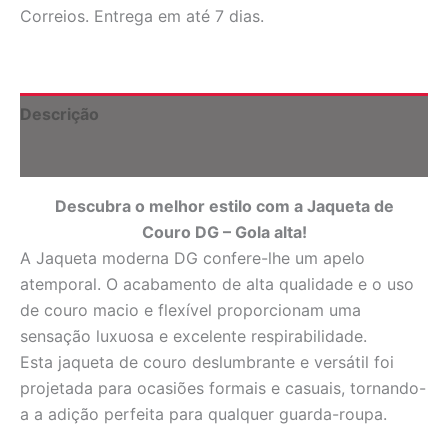
de
Correios. Entrega em até 7 dias.
couro
com
gola
alta
quantidade
Descrição
Informação adicional
Descubra o melhor estilo com a Jaqueta de
Couro DG – Gola alta!
A Jaqueta moderna DG confere-lhe um apelo
atemporal. O acabamento de alta qualidade e o uso
de couro macio e flexível proporcionam uma
sensação luxuosa e excelente respirabilidade.
Esta jaqueta de couro deslumbrante e versátil foi
projetada para ocasiões formais e casuais, tornando-
a a adição perfeita para qualquer guarda-roupa.