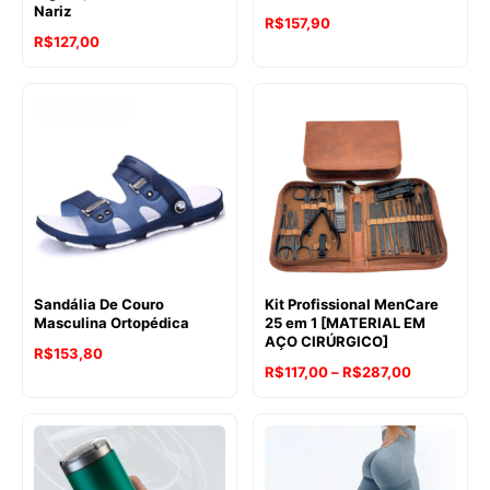
Nariz
R$
157,90
R$
127,00
Sandália De Couro
Kit Profissional MenCare
Masculina Ortopédica
25 em 1 [MATERIAL EM
AÇO CIRÚRGICO]
R$
153,80
Faixa
R$
117,00
–
R$
287,00
de
preço:
R$117,00
através