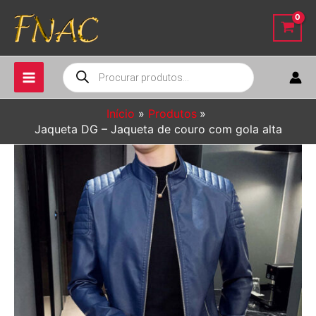
Ir
para
o
conteúdo
Pesquisar
produtos
Início
Produtos
Jaqueta DG – Jaqueta de couro com gola alta