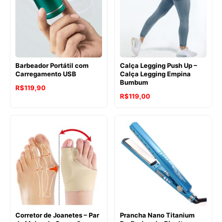
R$287,00
Barbeador Portátil com
Calça Legging Push Up –
Carregamento USB
Calça Legging Empina
Bumbum
R$
119,90
R$
119,00
Corretor de Joanetes – Par
Prancha Nano Titanium