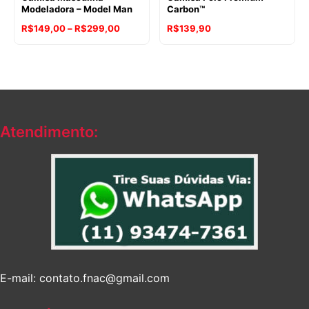
Modeladora – Model Man
Carbon™
Faixa
R$
149,00
–
R$
299,00
R$
139,90
de
preço:
R$149,00
através
R$299,00
Atendimento:
E-mail: contato.fnac@gmail.com