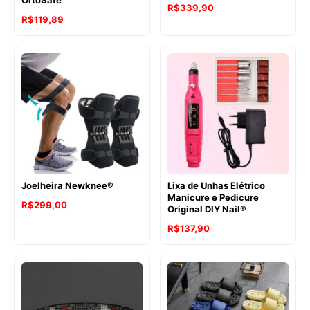
R$
339,90
R$
119,89
Joelheira Newknee®
Lixa de Unhas Elétrico
Manicure e Pedicure
R$
299,00
Original DIY Nail®
R$
137,90