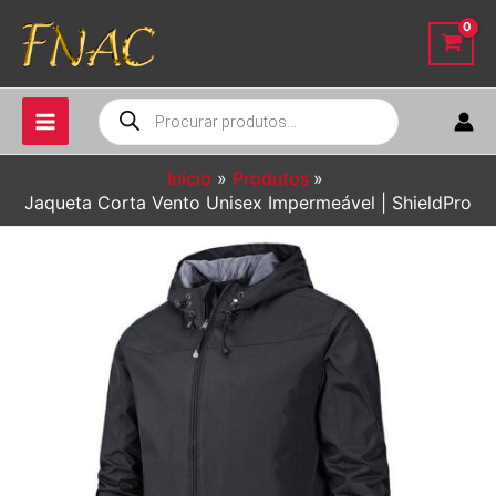
Ir
para
o
conteúdo
Pesquisar
produtos
Início
Produtos
Jaqueta Corta Vento Unisex Impermeável | ShieldPro