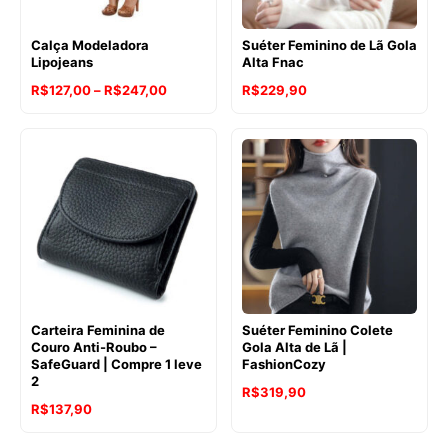
Calça Modeladora
Suéter Feminino de Lã Gola
Lipojeans
Alta Fnac
Faixa
R$
127,00
–
R$
247,00
R$
229,90
de
preço:
R$127,00
através
R$247,00
Carteira Feminina de
Suéter Feminino Colete
Couro Anti-Roubo –
Gola Alta de Lã |
SafeGuard | Compre 1 leve
FashionCozy
2
R$
319,90
R$
137,90