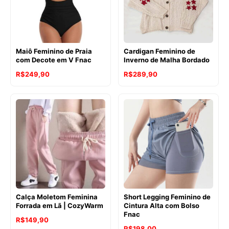
Maiô Feminino de Praia
Cardigan Feminino de
com Decote em V Fnac
Inverno de Malha Bordado
R$
249,90
R$
289,90
Calça Moletom Feminina
Short Legging Feminino de
Forrada em Lã | CozyWarm
Cintura Alta com Bolso
Fnac
R$
149,90
R$
198,00