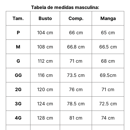
Tabela de medidas masculina:
Tam.
Busto
Comp.
Manga
P
104 cm
66 cm
65 cm
M
108 cm
66.8 cm
66.5 cm
G
112 cm
71 cm
68 cm
GG
116 cm
73.5 cm
69.5cm
2G
120 cm
76 cm
71 cm
3G
124 cm
78.5 cm
72.5 cm
4G
128 cm
81 cm
74 cm