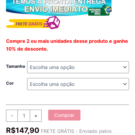
Compre 2 ou mais unidades desse produto e ganhe
10% de desconto.
Tamanho
Cor
Jaqueta
Comprar
-
+
Corta
Vento
R$
147,90
Unisex
FRETE GRÁTIS - Enviado pelos