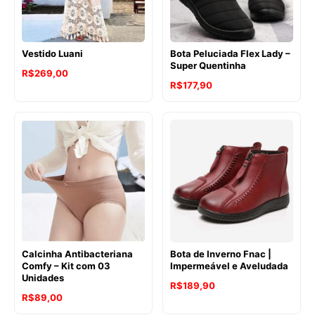
Vestido Luani
Bota Peluciada Flex Lady –
Super Quentinha
R$
269,00
R$
177,90
Calcinha Antibacteriana
Bota de Inverno Fnac |
Comfy – Kit com 03
Impermeável e Aveludada
Unidades
R$
189,90
R$
89,00