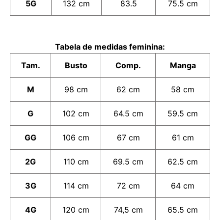
5G
132 cm
83.5
75.5 cm
Tabela de medidas feminina:
Tam.
Busto
Comp.
Manga
M
98 cm
62 cm
58 cm
G
102
cm
64.5 cm
59.5 cm
GG
106
cm
67 cm
61 cm
2G
110 cm
69.5 cm
62.5 cm
3G
114 cm
72 cm
64 cm
4G
120 cm
74,5 cm
65.5 cm