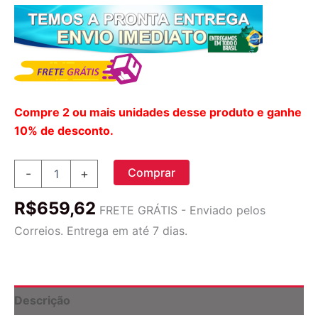
Compre 2 ou mais unidades desse produto e ganhe
10% de desconto.
Isolado
Comprar
-
+
De
Proteína
R$
659,62
De
FRETE GRÁTIS - Enviado pelos
Soro
Correios. Entrega em até 7 dias.
De
Leite
Nutricost
Alimentado
Co
Descrição
quantidade