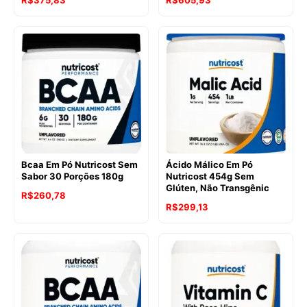
R$
375,83
R$
605,93
Bcaa Em Pó Nutricost Sem
Ácido Málico Em Pó
Sabor 30 Porções 180g
Nutricost 454g Sem
Glúten, Não Transgênic
R$
260,78
R$
299,13