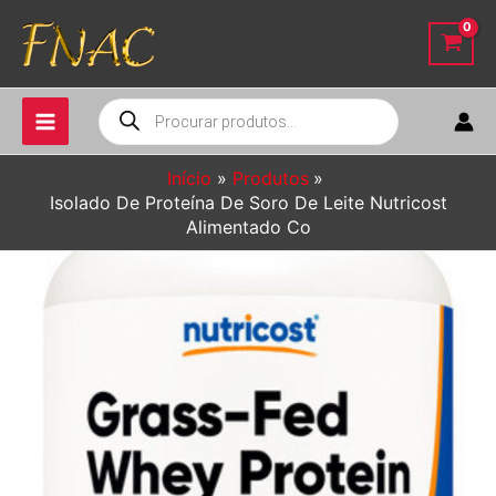
Ir
para
o
conteúdo
Pesquisar
produtos
Início
Produtos
Isolado De Proteína De Soro De Leite Nutricost
Alimentado Co