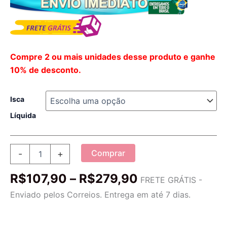
Compre 2 ou mais unidades desse produto e ganhe
10% de desconto.
Isca
Líquida
Isca
Comprar
-
+
Líquida
Profissional
Faixa
R$
107,90
–
R$
279,90
Para
FRETE GRÁTIS -
de
Pesca
Enviado pelos Correios. Entrega em até 7 dias.
quantidade
preço:
R$107,90