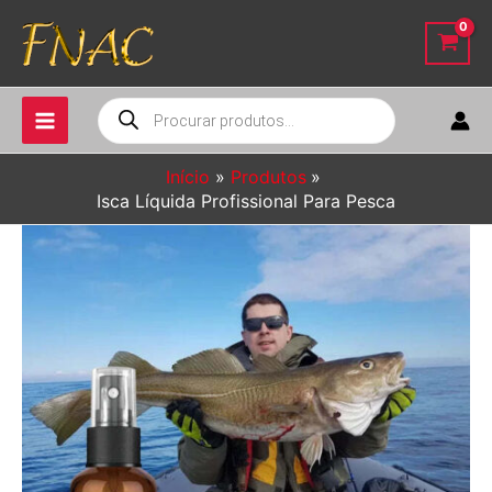
Ir
para
o
conteúdo
Pesquisar
produtos
Início
Produtos
Isca Líquida Profissional Para Pesca