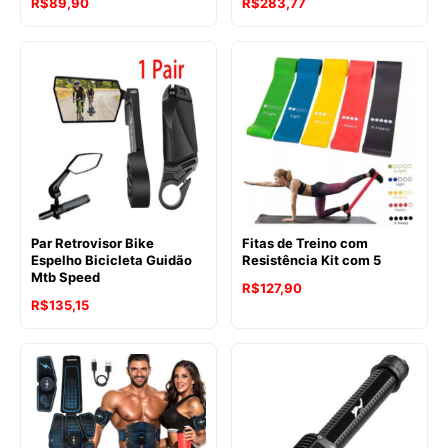
R$
89,90
R$
283,77
Par Retrovisor Bike
Fitas de Treino com
Espelho Bicicleta Guidão
Resistência Kit com 5
Mtb Speed
R$
127,90
R$
135,15