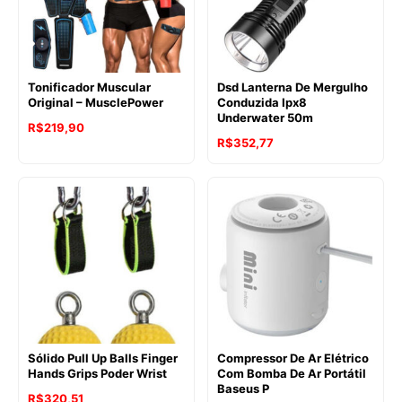
Tonificador Muscular
Dsd Lanterna De Mergulho
Original – MusclePower
Conduzida Ipx8
Underwater 50m
R$
219,90
R$
352,77
Sólido Pull Up Balls Finger
Compressor De Ar Elétrico
Hands Grips Poder Wrist
Com Bomba De Ar Portátil
Baseus P
R$
320,51