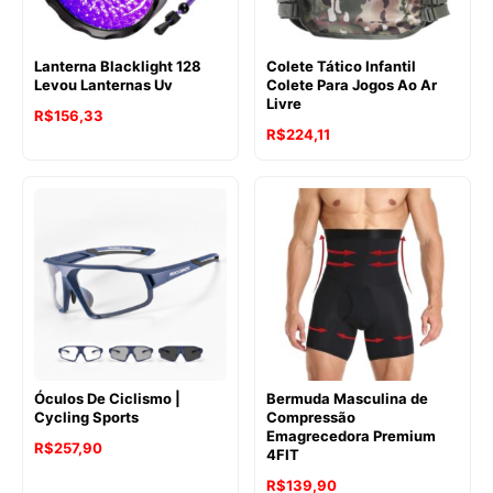
Lanterna Blacklight 128
Colete Tático Infantil
Levou Lanternas Uv
Colete Para Jogos Ao Ar
Livre
R$
156,33
R$
224,11
Óculos De Ciclismo |
Bermuda Masculina de
Cycling Sports
Compressão
Emagrecedora Premium
R$
257,90
4FIT
R$
139,90