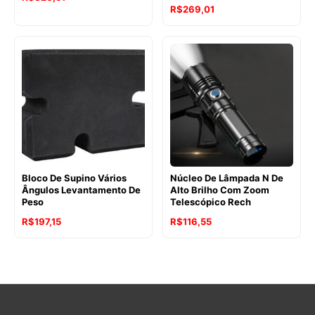
R$
269,01
Bloco De Supino Vários
Núcleo De Lâmpada N De
Ângulos Levantamento De
Alto Brilho Com Zoom
Peso
Telescópico Rech
R$
197,15
R$
116,55