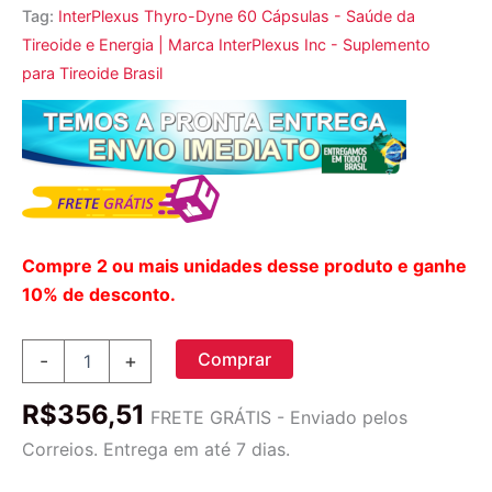
Tag:
InterPlexus Thyro-Dyne 60 Cápsulas - Saúde da
Tireoide e Energia | Marca InterPlexus Inc - Suplemento
para Tireoide Brasil
Compre 2 ou mais unidades desse produto e ganhe
10% de desconto.
InterPlexus,
Comprar
-
+
Thyro-
Dyne,
R$
356,51
60
FRETE GRÁTIS - Enviado pelos
Cápsulas
Correios. Entrega em até 7 dias.
quantidade