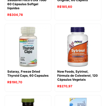
Saudável Foco o Dia Todo
Original, 60 Caplets
60 Cápsulas Softgel
R$
185,60
líquidas
R$
304,78
Solaray, Freeze Dried
Now Foods, Sytrinol,
Thyroid Caps, 60 Capsules
Fórmula de Colesterol, 120
Cápsulas Vegetais
R$
190,70
R$
270,97