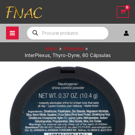
Ir
para
o
conteúdo
Pesquisar
produtos
Início
Produtos
InterPlexus, Thyro-Dyne, 60 Cápsulas