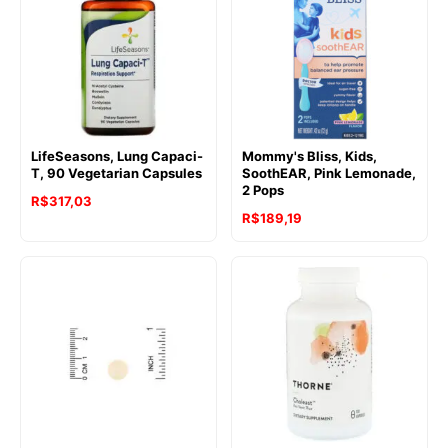
LifeSeasons, Lung Capaci-
Mommy's Bliss, Kids,
T, 90 Vegetarian Capsules
SoothEAR, Pink Lemonade,
2 Pops
R$
317,03
R$
189,19