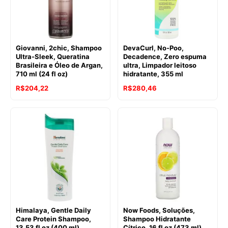
Giovanni, 2chic, Shampoo
DevaCurl, No-Poo,
Ultra-Sleek, Queratina
Decadence, Zero espuma
Brasileira e Óleo de Argan,
ultra, Limpador leitoso
710 ml (24 fl oz)
hidratante, 355 ml
R$
204,22
R$
280,46
Himalaya, Gentle Daily
Now Foods, Soluções,
Care Protein Shampoo,
Shampoo Hidratante
13.53 fl oz (400 ml)
Cítrico, 16 fl oz (473 ml)