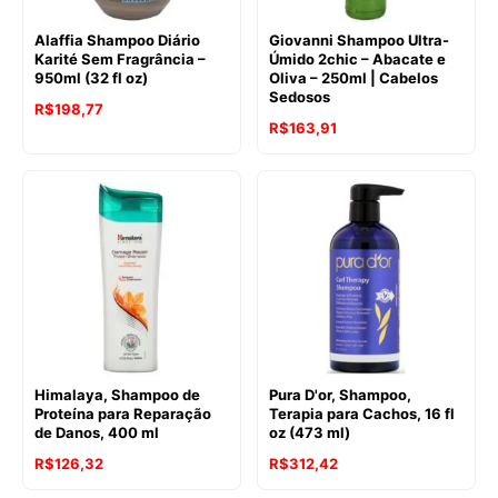
Alaffia Shampoo Diário
Giovanni Shampoo Ultra-
Karité Sem Fragrância –
Úmido 2chic – Abacate e
950ml (32 fl oz)
Oliva – 250ml | Cabelos
Sedosos
R$
198,77
R$
163,91
Himalaya, Shampoo de
Pura D'or, Shampoo,
Proteína para Reparação
Terapia para Cachos, 16 fl
de Danos, 400 ml
oz (473 ml)
R$
126,32
R$
312,42