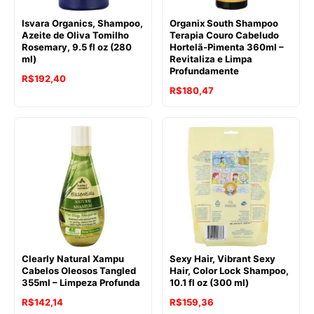
Isvara Organics, Shampoo,
Organix South Shampoo
Azeite de Oliva Tomilho
Terapia Couro Cabeludo
Rosemary, 9.5 fl oz (280
Hortelã-Pimenta 360ml –
ml)
Revitaliza e Limpa
Profundamente
R$
192,40
R$
180,47
Clearly Natural Xampu
Sexy Hair, Vibrant Sexy
Cabelos Oleosos Tangled
Hair, Color Lock Shampoo,
355ml – Limpeza Profunda
10.1 fl oz (300 ml)
R$
142,14
R$
159,36