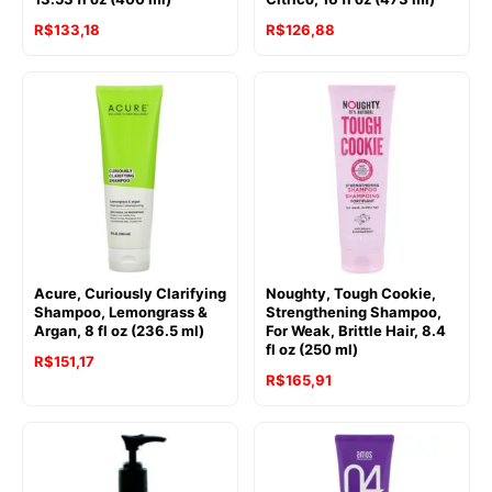
R$
133,18
R$
126,88
Acure, Curiously Clarifying
Noughty, Tough Cookie,
Shampoo, Lemongrass &
Strengthening Shampoo,
Argan, 8 fl oz (236.5 ml)
For Weak, Brittle Hair, 8.4
fl oz (250 ml)
R$
151,17
R$
165,91