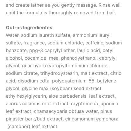
and create lather as you gently massage. Rinse well
until the formula is thoroughly removed from hair.
Outros Ingredientes
Water, sodium laureth sulfate, ammonium lauryl
sulfate, fragrance, sodium chloride, caffeine, sodium
benzoate, ppg-3 caprylyl ether, lauric acid, cetyl
alcohol, cocamide mea, phenoxyethanol, caprylyl
glycol, guar hydroxypropyltrimonium chloride,
sodium citrate, trihydroxystearin, malt extract, citric
acid, disodium edta, polyquaternium-55, butylene
glycol, glycine max (soybean) seed extract,
ethylhexylglycerin, aloe barbadensis leaf extract,
acorus calamus root extract, cryptomeria japonica
leaf extract, chamaecyparis obtusa water, pinus
pinaster bark/bud extract, cinnamomum camphora
(camphor) leaf extract.