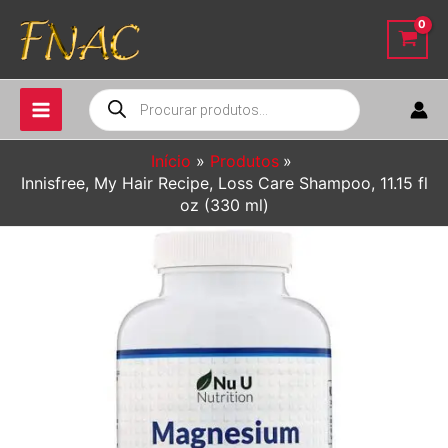
Ir
para
o
conteúdo
Pesquisar
produtos
Início
Produtos
Innisfree, My Hair Recipe, Loss Care Shampoo, 11.15 fl
oz (330 ml)