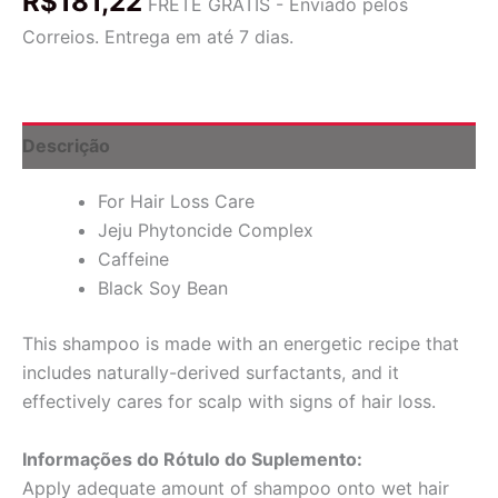
R$
181,22
Recipe,
FRETE GRÁTIS - Enviado pelos
Loss
Correios. Entrega em até 7 dias.
Care
Shampoo,
11.15
fl
oz
Descrição
(330
ml)
For Hair Loss Care
quantidade
Jeju Phytoncide Complex
Caffeine
Black Soy Bean
This shampoo is made with an energetic recipe that
includes naturally-derived surfactants, and it
effectively cares for scalp with signs of hair loss.
Informações do Rótulo do Suplemento:
Apply adequate amount of shampoo onto wet hair