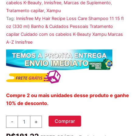
cabelos K-Beauty
,
Innisfree
,
Marcas de Suplemento
,
Tratamento capilar
,
Xampu
Tag:
Innisfree My Hair Recipe Loss Care Shampoo 11 15 fl
oz (330 ml) Banho & Cuidados Pessoais Tratamento
capilar Cuidado com os cabelos K-Beauty Xampu Marcas
A-Z Innisfree
Compre 2 ou mais unidades desse produto e ganhe
10% de desconto.
Innisfree,
Comprar
-
+
My
Hair