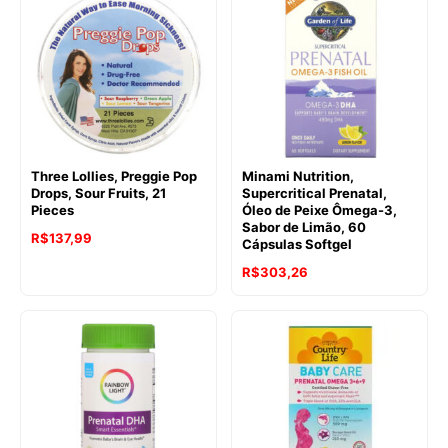
Three Lollies, Preggie Pop
Minami Nutrition,
Drops, Sour Fruits, 21
Supercritical Prenatal,
Pieces
Óleo de Peixe Ômega-3,
Sabor de Limão, 60
R$
137,99
Cápsulas Softgel
R$
303,26