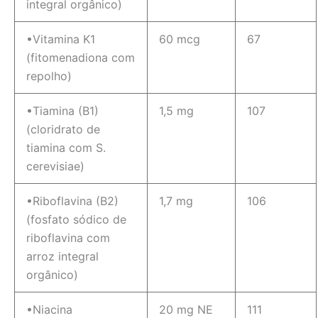
integral orgânico)
•Vitamina K1
60 mcg
67
(fitomenadiona com
repolho)
•Tiamina (B1)
1,5 mg
107
(cloridrato de
tiamina com S.
cerevisiae)
•Riboflavina (B2)
1,7 mg
106
(fosfato sódico de
riboflavina com
arroz integral
orgânico)
•Niacina
20 mg NE
111