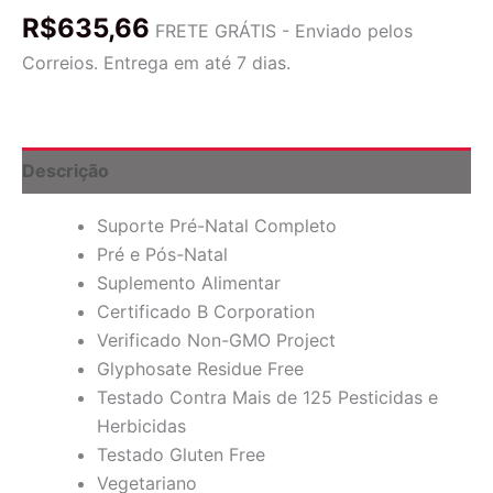
Formulas,
R$
635,66
Multivitamínico
FRETE GRÁTIS - Enviado pelos
Baby
Correios. Entrega em até 7 dias.
&
Me,
120
Comprimidos
quantidade
Descrição
Suporte Pré-Natal Completo
Pré e Pós-Natal
Suplemento Alimentar
Certificado B Corporation
Verificado Non-GMO Project
Glyphosate Residue Free
Testado Contra Mais de 125 Pesticidas e
Herbicidas
Testado Gluten Free
Vegetariano