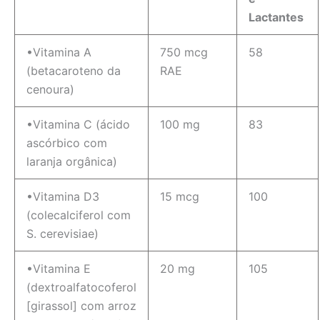
Lactantes
•Vitamina A
750 mcg
58
(betacaroteno da
RAE
cenoura)
•Vitamina C (ácido
100 mg
83
ascórbico com
laranja orgânica)
•Vitamina D3
15 mcg
100
(colecalciferol com
S. cerevisiae)
•Vitamina E
20 mg
105
(dextroalfatocoferol
[girassol] com arroz