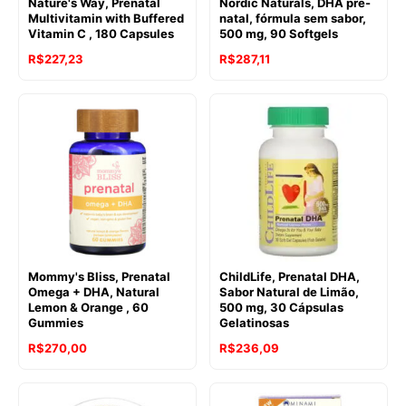
Nature's Way, Prenatal
Nordic Naturals, DHA pré-
Multivitamin with Buffered
natal, fórmula sem sabor,
Vitamin C , 180 Capsules
500 mg, 90 Softgels
R$
227,23
R$
287,11
Mommy's Bliss, Prenatal
ChildLife, Prenatal DHA,
Omega + DHA, Natural
Sabor Natural de Limão,
Lemon & Orange , 60
500 mg, 30 Cápsulas
Gummies
Gelatinosas
R$
270,00
R$
236,09