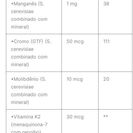
•Manganês (S.
1 mg
38
cerevisiae
combinado com
mineral)
•Cromo (GTF) (S.
50 mcg
111
cerevisiae
combinado com
mineral)
•Molibdênio (S.
10 mcg
20
cerevisiae
combinado com
mineral)
•Vitamina K2
30 mcg
**
(menaquinona-7
com repolho)