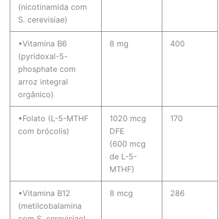
(nicotinamida com
S. cerevisiae)
•Vitamina B6
8 mg
400
(pyridoxal-5-
phosphate com
arroz integral
orgânico)
•Folato (L-5-MTHF
1020 mcg
170
com brócolis)
DFE
(600 mcg
de L-5-
MTHF)
•Vitamina B12
8 mcg
286
(metilcobalamina
com S. cerevisiae)