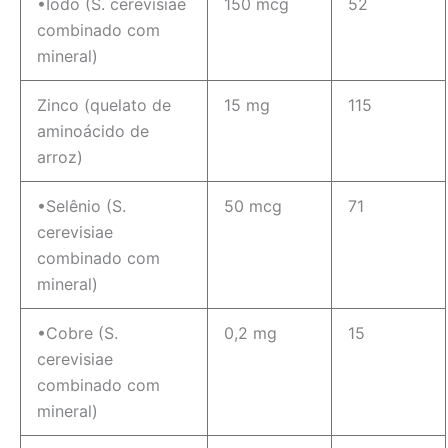
•Iodo (S. cerevisiae
150 mcg
52
combinado com
mineral)
Zinco (quelato de
15 mg
115
aminoácido de
arroz)
•Selênio (S.
50 mcg
71
cerevisiae
combinado com
mineral)
•Cobre (S.
0,2 mg
15
cerevisiae
combinado com
mineral)