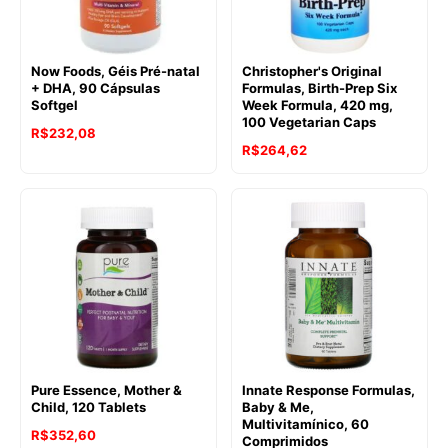
Now Foods, Géis Pré-natal
Christopher's Original
+ DHA, 90 Cápsulas
Formulas, Birth-Prep Six
Softgel
Week Formula, 420 mg,
100 Vegetarian Caps
R$
232,08
R$
264,62
Pure Essence, Mother &
Innate Response Formulas,
Child, 120 Tablets
Baby & Me,
Multivitamínico, 60
R$
352,60
Comprimidos