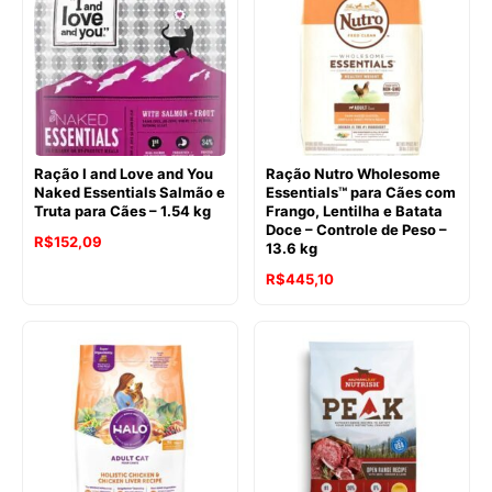
Ração I and Love and You
Ração Nutro Wholesome
Naked Essentials Salmão e
Essentials™ para Cães com
Truta para Cães – 1.54 kg
Frango, Lentilha e Batata
Doce – Controle de Peso –
R$
152,09
13.6 kg
R$
445,10