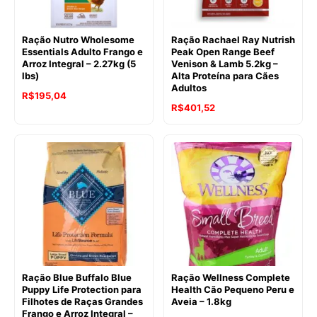
Ração Nutro Wholesome
Ração Rachael Ray Nutrish
Essentials Adulto Frango e
Peak Open Range Beef
Arroz Integral – 2.27kg (5
Venison & Lamb 5.2kg –
lbs)
Alta Proteína para Cães
Adultos
O
O
R$
195,04
R$
401,52
preço
preço
original
atual
era:
é:
R$201,50.
R$195,04.
Ração Blue Buffalo Blue
Ração Wellness Complete
Puppy Life Protection para
Health Cão Pequeno Peru e
Filhotes de Raças Grandes
Aveia – 1.8kg
Frango e Arroz Integral –