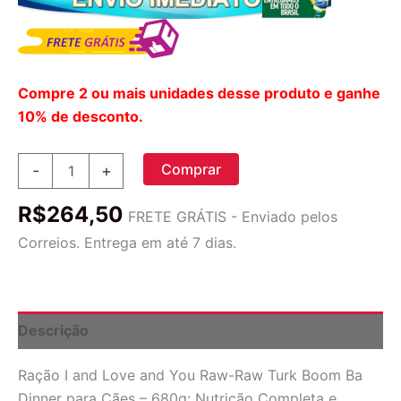
Compre 2 ou mais unidades desse produto e ganhe
10% de desconto.
Ração
Comprar
-
+
I
and
R$
264,50
Love
FRETE GRÁTIS - Enviado pelos
and
Correios. Entrega em até 7 dias.
You
Raw-
Raw
Turk
Boom
Descrição
Ba
Dinner
Ração I and Love and You Raw-Raw Turk Boom Ba
para
Cães
Dinner para Cães – 680g: Nutrição Completa e