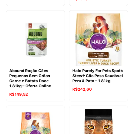
Abound Ração Cães
Halo Purely For Pets Spot’s
Pequenos Sem Grãos
Stew® Cão Peso Saudável
Carne e Batata Doce
Peru & Pato – 1.81kg
1.81kg – Oferta Online
O
O
R$
242,60
R$
149,52
preço
preço
original
atual
era:
é:
R$260,61.
R$242,60.