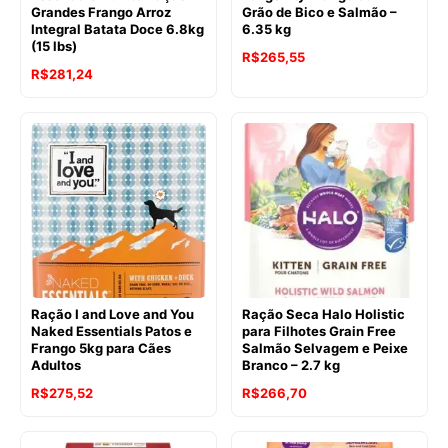
Grandes Frango Arroz
Grão de Bico e Salmão –
Integral Batata Doce 6.8kg
6.35 kg
(15 lbs)
R$
265,55
O
O
R$
281,24
preço
preço
original
atual
era:
é:
R$292,85.
R$281,24.
Ração I and Love and You
Ração Seca Halo Holistic
Naked Essentials Patos e
para Filhotes Grain Free
Frango 5kg para Cães
Salmão Selvagem e Peixe
Adultos
Branco – 2.7 kg
O
O
R$
275,52
R$
266,70
preço
preço
original
atual