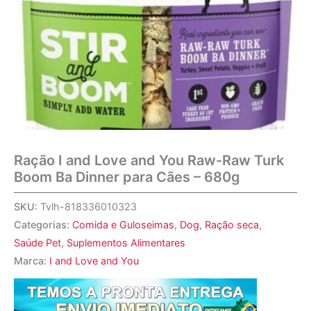
Ração I and Love and You Raw-Raw Turk
Boom Ba Dinner para Cães – 680g
SKU:
Tvlh-818336010323
Categorias:
Comida e Guloseimas
,
Dog
,
Ração seca
,
Saúde Pet
,
Suplementos Alimentares
Marca:
I and Love and You