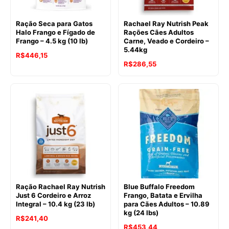
Ração Seca para Gatos
Rachael Ray Nutrish Peak
Halo Frango e Fígado de
Rações Cães Adultos
Frango – 4.5 kg (10 lb)
Carne, Veado e Cordeiro –
5.44kg
R$
446,15
R$
286,55
Ração Rachael Ray Nutrish
Blue Buffalo Freedom
Just 6 Cordeiro e Arroz
Frango, Batata e Ervilha
Integral – 10.4 kg (23 lb)
para Cães Adultos – 10.89
kg (24 lbs)
R$
241,40
R$
453,44