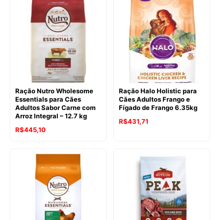
era:
é:
R$297,57.
R$275,52.
Ração Nutro Wholesome
Ração Halo Holistic para
Essentials para Cães
Cães Adultos Frango e
Adultos Sabor Carne com
Fígado de Frango 6.35kg
Arroz Integral – 12.7 kg
O
O
R$
431,71
R$
445,10
preço
preço
original
atual
era:
é:
R$478,07.
R$431,71.