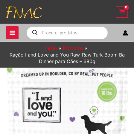
Ir
para
o
conteúdo
Pesquisar
produtos
Início
Produtos
Ração I and Love and You Raw-Raw Turk Boom Ba
Dinner para Cães – 680g