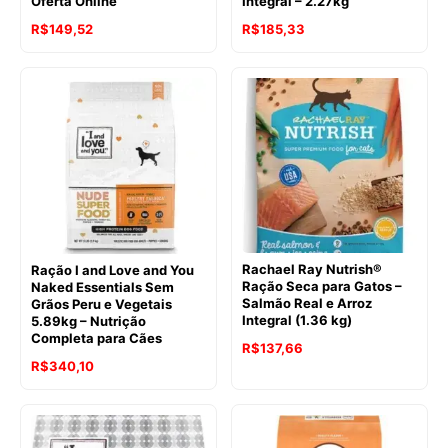
Oferta Online
Integral – 2.27kg
O
O
R$
149,52
R$
185,33
preço
preço
original
atual
era:
é:
R$201,50.
R$185,33.
Rachael Ray Nutrish®
Ração I and Love and You
Ração Seca para Gatos –
Naked Essentials Sem
Salmão Real e Arroz
Grãos Peru e Vegetais
Integral (1.36 kg)
5.89kg – Nutrição
Completa para Cães
R$
137,66
R$
340,10