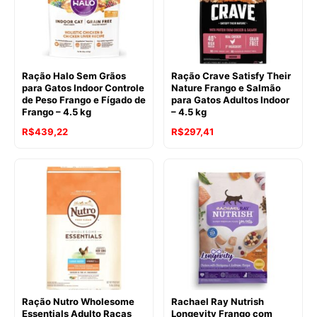
Ração Halo Sem Grãos
Ração Crave Satisfy Their
para Gatos Indoor Controle
Nature Frango e Salmão
de Peso Frango e Fígado de
para Gatos Adultos Indoor
Frango – 4.5 kg
– 4.5 kg
O
O
R$
439,22
R$
297,41
preço
preço
original
atual
era:
é:
R$311,75.
R$297,41.
Ração Nutro Wholesome
Rachael Ray Nutrish
Essentials Adulto Raças
Longevity Frango com