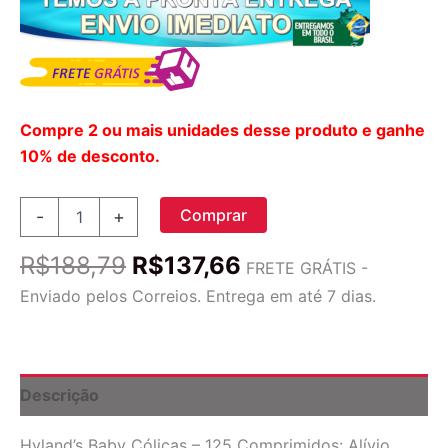
Compre 2 ou mais unidades desse produto e ganhe
10% de desconto.
Hyland's
Comprar
-
+
Baby
Cólicas
O
O
R$
188,79
R$
137,66
-
FRETE GRÁTIS -
preço
preço
125
Enviado pelos Correios. Entrega em até 7 dias.
Comprimidos:
original
atual
Alívio
era:
é:
Natural
R$188,79.
R$137,66.
para
Bebês
Descrição
quantidade
Hyland’s Baby Cólicas – 125 Comprimidos: Alívio