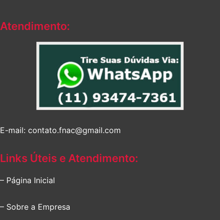
R$167,32.
R$154,67.
R$139,02.
R$116,34.
Atendimento:
E-mail: contato.fnac@gmail.com
Links Úteis e Atendimento:
– Página Inicial
– Sobre a Empresa