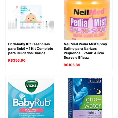
Fridababy Kit Essenciais
NeilMed Pedia Mist Spray
para Bebê – 1 Kit Completo
Salino para Narizes
para Cuidados Diários
Pequenos – 75ml: Alívio
Suave e Eficaz
R$
356,90
O
O
R$
105,89
preço
preço
original
atual
era:
é:
R$135,24.
R$105,89.