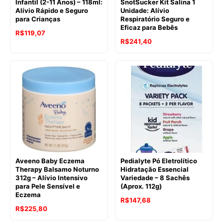
Infantil (2-11 Anos) – 118ml:
SnotSucker Kit Salina 1
Alívio Rápido e Seguro
Unidade: Alívio
para Crianças
Respiratório Seguro e
Eficaz para Bebês
R$
119,07
R$
241,40
Aveeno Baby Eczema
Pedialyte Pó Eletrolítico
Therapy Balsamo Noturno
Hidratação Essencial
312g – Alívio Intensivo
Variedade – 8 Sachês
para Pele Sensível e
(Aprox. 112g)
Eczema
O
O
R$
147,68
R$
225,80
preço
preço