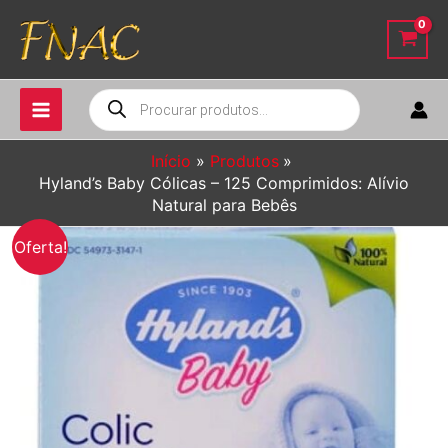
Ir
para
o
conteúdo
Pesquisar
produtos
Início
Produtos
Hyland’s Baby Cólicas – 125 Comprimidos: Alívio
Natural para Bebês
Oferta!