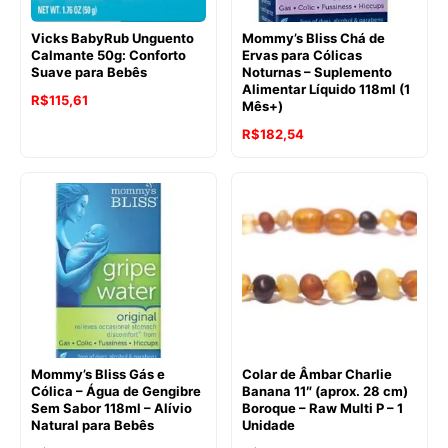
Vicks BabyRub Unguento
Mommy’s Bliss Chá de
Calmante 50g: Conforto
Ervas para Cólicas
Suave para Bebês
Noturnas – Suplemento
Alimentar Líquido 118ml (1
R$
115,61
Mês+)
O
O
R$
182,54
preço
preço
original
atual
era:
é:
R$191,21.
R$182,54.
Mommy’s Bliss Gás e
Colar de Âmbar Charlie
Cólica – Água de Gengibre
Banana 11″ (aprox. 28 cm)
Sem Sabor 118ml – Alívio
Boroque – Raw Multi P – 1
Natural para Bebês
Unidade