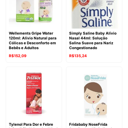
Wellements Gripe Water
Simply Saline Baby Alívio
120ml: Alívio Natural para
Nasal 44ml: Solução
Cólicas e Desconforto em
Salina Suave para Nariz
Bebês e Adultos
Congestionado
O
O
R$
152,09
R$
135,24
preço
preço
original
atual
era:
é:
R$189,79.
R$152,09.
Tylenol Para Dor e Febre
Fridababy NoseFrida