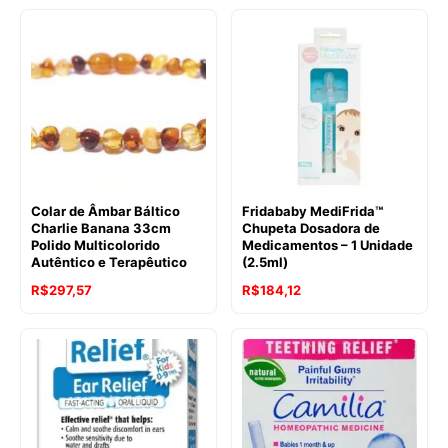
original
atual
era:
é:
R$188,90.
R$147,68.
Colar de Âmbar Báltico
Fridababy MediFrida™
Charlie Banana 33cm
Chupeta Dosadora de
Polido Multicolorido
Medicamentos – 1 Unidade
Autêntico e Terapêutico
(2.5ml)
R$
297,57
R$
184,12