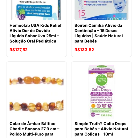
Homeolab USA Kids Relief
Boiron Camilia Alívio da
Alívio Dor de Ouvido
Dentinição – 15 Doses
Líquido Sabor Uva 25ml –
Líquidas | Saúde Natural
Solução Oral Pediátrica
para Bebês
O
O
R$
127,52
R$
133,82
preço
preço
original
atual
era:
é:
R$152,09.
R$127,52.
Colar de Âmbar Báltico
Simple Truth® Colic Drops
Charlie Banana 27.9 cm –
para Bebês – Alívio Natural
Polido Multi-Puro para
para Cólicas – 10ml