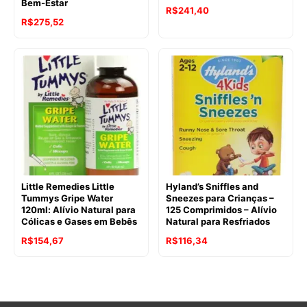
Bem-Estar
R$
241,40
R$
275,52
Little Remedies Little
Hyland’s Sniffles and
Tummys Gripe Water
Sneezes para Crianças –
120ml: Alívio Natural para
125 Comprimidos – Alívio
Cólicas e Gases em Bebês
Natural para Resfriados
O
O
O
O
R$
154,67
R$
116,34
preço
preço
preço
preço
original
atual
original
atual
era:
é:
era:
é: