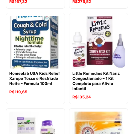
O
O
R$
167,32
R$
275,52
preço
preço
original
atual
era:
é:
R$177,03.
R$167,32.
Homeolab USA Kids Relief
Little Remedies Kit Nariz
Xarope Tosse e Resfriado
Congestionado – 1 Kit
Noite – Fórmula 100ml
Completo para Alívio
Infantil
O
O
R$
119,65
R$
135,24
preço
preço
original
atual
era:
é:
R$152,09.
R$119,65.