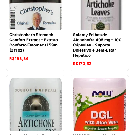
Christopher’s Stomach
Solaray Folhas de
Comfort Extract – Extrato
Alcachofra 405 mg – 100
Conforto Estomacal 59ml
Cápsulas – Suporte
(2 fl oz)
Digestivo e Bem-Estar
Hepático
O
O
R$
193,36
O
O
R$
170,52
preço
preço
preço
preço
original
atual
original
atual
era:
é:
era:
é:
R$253,47.
R$193,36.
R$188,90.
R$170,52.