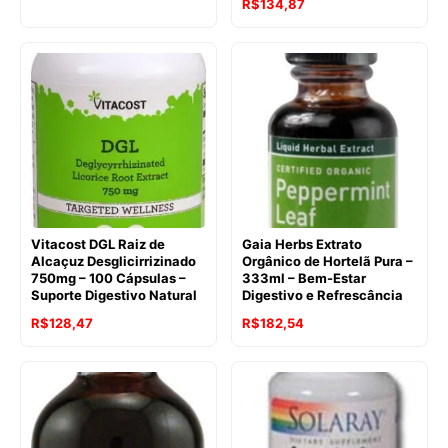
O
O
R$
134,87
preço
preço
preço
preço
original
atual
original
atual
era:
é:
era:
é:
R$188,37.
R$154,82.
R$182,54.
R$134,87.
Vitacost DGL Raiz de
Gaia Herbs Extrato
Alcaçuz Desglicirrizinado
Orgânico de Hortelã Pura –
750mg – 100 Cápsulas –
333ml – Bem-Estar
Suporte Digestivo Natural
Digestivo e Refrescância
O
O
R$
128,47
R$
182,54
preço
preço
original
atual
era:
é:
R$188,90.
R$182,54.