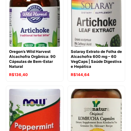
R$240,29.
R$174,93.
era:
é:
R$282,45.
R$247,17.
Oregon’s Wild Harvest
Solaray Extrato de Folha de
Alcachofra Orgânica: 90
Alcachofra 600 mg – 60
Cápsulas de Bem-Estar
VegCaps | Saúde Digestiva
Natural
e Hepática
O
O
O
O
R$
136,40
R$
144,64
preço
preço
preço
preço
original
atual
original
atual
era:
é:
era:
é:
R$181,97.
R$136,40.
R$184,12.
R$144,64.