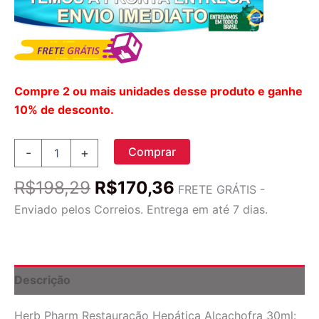
Compre 2 ou mais unidades desse produto e ganhe
10% de desconto.
Herb
Comprar
-
+
Pharm
Restauração
O
O
R$
198,29
R$
170,36
Hepática
FRETE GRÁTIS -
preço
preço
Alcachofra
Enviado pelos Correios. Entrega em até 7 dias.
30ml
original
atual
-
era:
é:
Suporte
R$198,29.
R$170,36.
ao
Sistema
Descrição
Digestivo
e
Herb Pharm Restauração Hepática Alcachofra 30ml:
Fígado