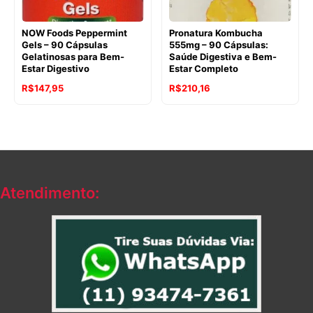
NOW Foods Peppermint
Pronatura Kombucha
Gels – 90 Cápsulas
555mg – 90 Cápsulas:
Gelatinosas para Bem-
Saúde Digestiva e Bem-
Estar Digestivo
Estar Completo
O
O
O
O
R$
147,95
R$
210,16
preço
preço
preço
preço
original
atual
original
atual
era:
é:
era:
é:
R$188,90.
R$147,95.
R$270,11.
R$210,16.
Atendimento: