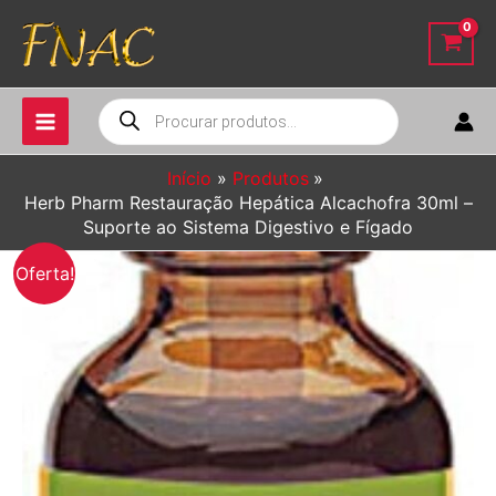
Ir
para
o
conteúdo
Pesquisar
produtos
Início
Produtos
Herb Pharm Restauração Hepática Alcachofra 30ml –
Suporte ao Sistema Digestivo e Fígado
Oferta!