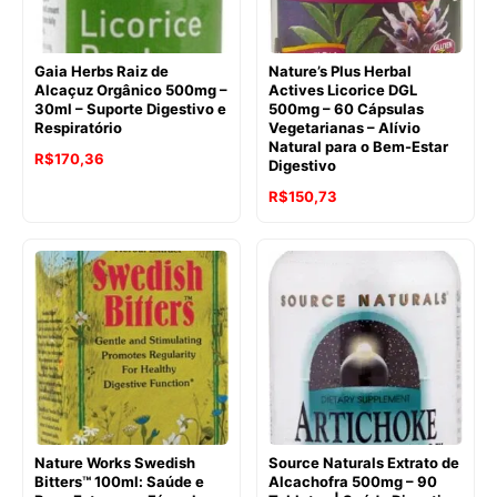
Gaia Herbs Raiz de
Nature’s Plus Herbal
Alcaçuz Orgânico 500mg –
Actives Licorice DGL
30ml – Suporte Digestivo e
500mg – 60 Cápsulas
Respiratório
Vegetarianas – Alívio
Natural para o Bem-Estar
O
O
R$
170,36
Digestivo
preço
preço
O
O
R$
150,73
original
atual
preço
preço
era:
é:
original
atual
R$198,29.
R$170,36.
era:
é:
R$177,40.
R$150,73.
Nature Works Swedish
Source Naturals Extrato de
Bitters™ 100ml: Saúde e
Alcachofra 500mg – 90