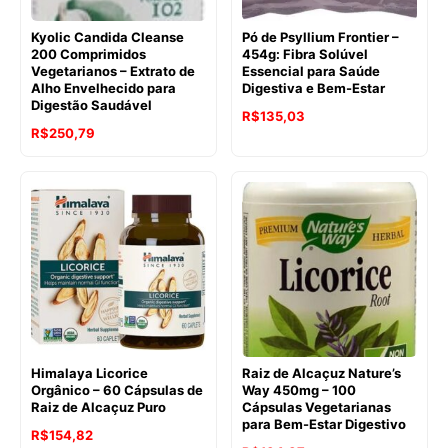
Kyolic Candida Cleanse
Pó de Psyllium Frontier –
200 Comprimidos
454g: Fibra Solúvel
Vegetarianos – Extrato de
Essencial para Saúde
Alho Envelhecido para
Digestiva e Bem-Estar
Digestão Saudável
O
O
R$
135,03
O
O
R$
250,79
preço
preço
preço
preço
original
atual
original
atual
era:
é:
era:
é:
R$189,00.
R$135,03.
R$261,66.
R$250,79.
Himalaya Licorice
Raiz de Alcaçuz Nature’s
Orgânico – 60 Cápsulas de
Way 450mg – 100
Raiz de Alcaçuz Puro
Cápsulas Vegetarianas
para Bem-Estar Digestivo
O
O
R$
154,82