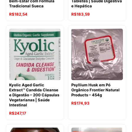
Bem-Estar com Fórmula
Tabletes | Saúde Digestiva
Tradicional Sueca
e Hepática
O
O
R$
182,54
R$
183,59
preço
preço
original
atual
era:
é:
R$223,39.
R$183,59.
Kyolic Aged Garlic
Psyllium Husk em Pó
Extract™ Candida Cleanse
Orgânico Frontier Natural
e Digestão – 200 Cápsulas
Products – 454g
Vegetarianas | Saúde
O
O
R$
174,93
Intestinal
preço
preço
O
O
R$
247,17
original
atual
preço
preço
era:
é:
original
atual