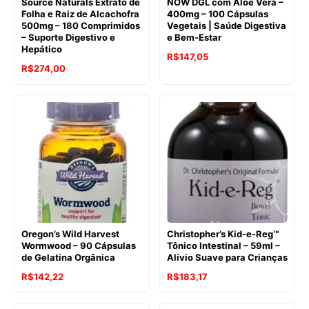
Source Naturals Extrato de
NOW DGL com Aloe Vera –
Folha e Raiz de Alcachofra
400mg – 100 Cápsulas
500mg – 180 Comprimidos
Vegetais | Saúde Digestiva
– Suporte Digestivo e
e Bem-Estar
Hepático
O
O
R$
147,05
O
O
R$
274,00
preço
preço
preço
preço
original
atual
original
atual
era:
é:
era:
é:
R$226,70.
R$147,05.
R$335,48.
R$274,00.
Oregon’s Wild Harvest
Christopher’s Kid-e-Reg™
Wormwood – 90 Cápsulas
Tônico Intestinal – 59ml –
de Gelatina Orgânica
Alívio Suave para Crianças
O
O
O
O
R$
142,22
R$
183,17
preço
preço
preço
preço