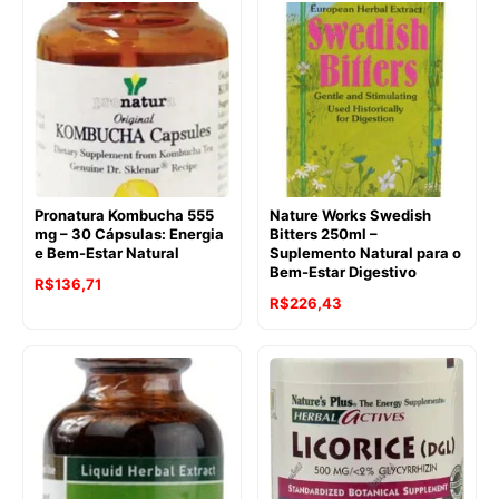
original
atual
original
atual
era:
é:
era:
é:
R$176,51.
R$142,22.
R$223,39.
R$183,17.
Pronatura Kombucha 555
Nature Works Swedish
mg – 30 Cápsulas: Energia
Bitters 250ml –
e Bem-Estar Natural
Suplemento Natural para o
Bem-Estar Digestivo
R$
136,71
O
O
R$
226,43
preço
preço
original
atual
era:
é:
R$270,01.
R$226,43.