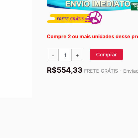
Compre 2 ou mais unidades desse pr
Healthy
Comprar
-
+
Origins
Vitamina
R$
554,33
E
FRETE GRÁTIS - Enviado
1000
UI
-
Antioxidante
Poderoso
para
Sua
Saúde
-
240
Cápsulas