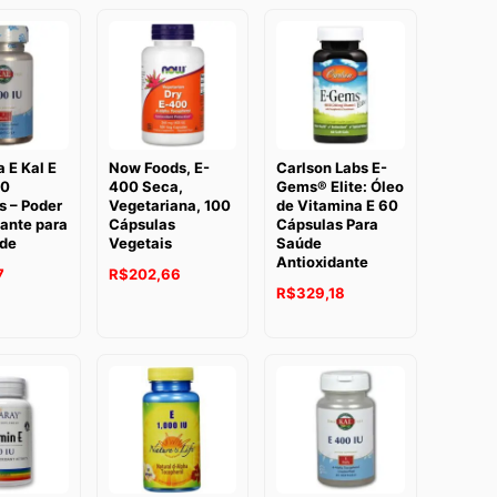
 E Kal E
Now Foods, E-
Carlson Labs E-
90
400 Seca,
Gems® Elite: Óleo
s – Poder
Vegetariana, 100
de Vitamina E 60
ante para
Cápsulas
Cápsulas Para
de
Vegetais
Saúde
Antioxidante
7
R$
202,66
R$
329,18