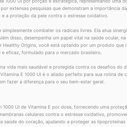
a de 1000 UI por porção é estratégica, representando uma 
ado por extensas pesquisas que demonstram a importância 
 e a proteção da pele contra o estresse oxidativo.
e simplesmente combater os radicais livres. Ela atua sine
. Além disso, desempenha um papel vital na saúde ocular, n
r Healthy Origins, você está optando por um produto que r
e eficaz, formulado para o mercado brasileiro.
ma vida mais saudável e protegida contra os desafios do 
s Vitamina E 1000 UI é o aliado perfeito para sua rotina d
em fazer a diferença para o seu bem-estar geral.
1000 UI de Vitamina E por dose, fornecendo uma proteção 
membranas celulares contra o estresse oxidativo, promoven
 a saúde do coração, ajudando a proteger as lipoproteínas