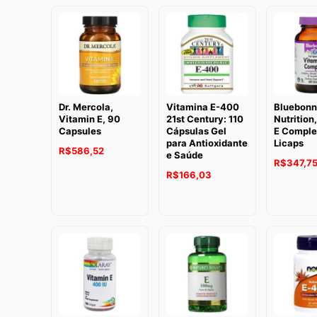
Dr. Mercola,
Vitamina E-400
Bluebonn
Vitamin E, 90
21st Century: 110
Nutrition
Capsules
Cápsulas Gel
E Comple
para Antioxidante
Licaps
R$
586,52
e Saúde
R$
347,7
R$
166,03