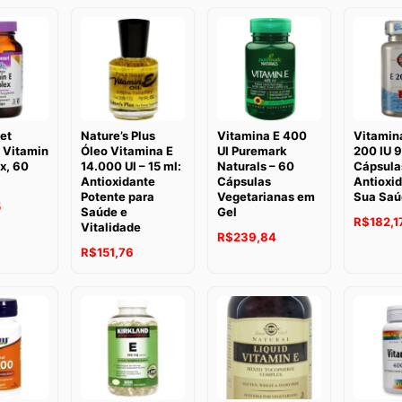
et
Nature’s Plus
Vitamina E 400
Vitamina
, Vitamin
Óleo Vitamina E
UI Puremark
200 IU 
x, 60
14.000 UI – 15 ml:
Naturals – 60
Cápsula
Antioxidante
Cápsulas
Antioxid
Potente para
Vegetarianas em
Sua Saú
5
Saúde e
Gel
R$
182,1
Vitalidade
R$
239,84
R$
151,76