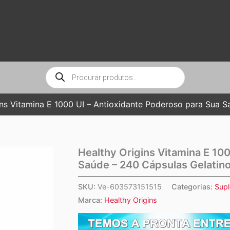
Pesquisar
produtos
ins Vitamina E 1000 UI – Antioxidante Poderoso para Sua 
Healthy Origins Vitamina E 10
Saúde – 240 Cápsulas Gelatin
SKU:
Ve-603573151515
Categorias:
Sup
Marca:
Healthy Origins