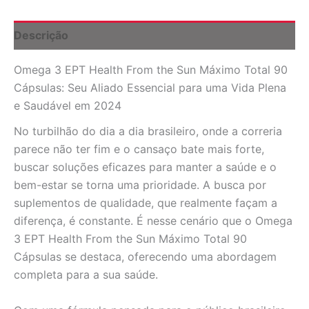
Máximo
Total
90
Descrição
Cápsulas
-
Omega 3 EPT Health From the Sun Máximo Total 90
Saúde
Completa
Cápsulas: Seu Aliado Essencial para uma Vida Plena
e
e Saudável em 2024
Vitalidade
quantidade
No turbilhão do dia a dia brasileiro, onde a correria
parece não ter fim e o cansaço bate mais forte,
buscar soluções eficazes para manter a saúde e o
bem-estar se torna uma prioridade. A busca por
suplementos de qualidade, que realmente façam a
diferença, é constante. É nesse cenário que o Omega
3 EPT Health From the Sun Máximo Total 90
Cápsulas se destaca, oferecendo uma abordagem
completa para a sua saúde.