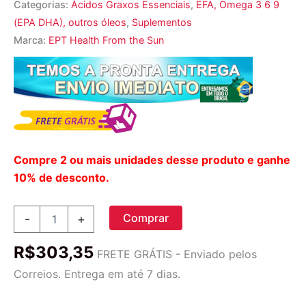
Categorias:
Ácidos Graxos Essenciais
,
EFA, Omega 3 6 9
(EPA DHA), outros óleos
,
Suplementos
Marca:
EPT Health From the Sun
Compre 2 ou mais unidades desse produto e ganhe
10% de desconto.
Omega
Comprar
-
+
3
EPT
R$
303,35
Health
FRETE GRÁTIS - Enviado pelos
From
Correios. Entrega em até 7 dias.
the
Sun