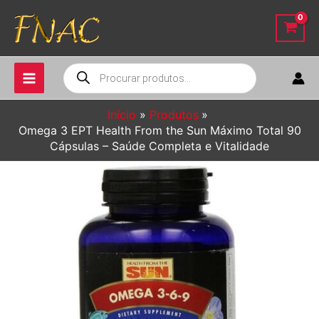
Ir
para
o
conteúdo
Pesquisar
produtos
Início
Produtos
Omega 3 EPT Health From the Sun Máximo Total 90
Cápsulas – Saúde Completa e Vitalidade