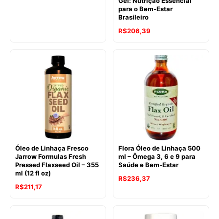
Gel: Nutrição Essencial
para o Bem-Estar
Brasileiro
R$
206,39
Óleo de Linhaça Fresco
Flora Óleo de Linhaça 500
Jarrow Formulas Fresh
ml – Ômega 3, 6 e 9 para
Pressed Flaxseed Oil – 355
Saúde e Bem-Estar
ml (12 fl oz)
R$
236,37
R$
211,17