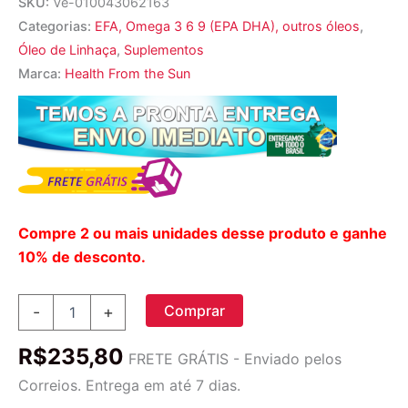
SKU:
Ve-010043062163
Categorias:
EFA, Omega 3 6 9 (EPA DHA), outros óleos
,
Óleo de Linhaça
,
Suplementos
Marca:
Health From the Sun
Compre 2 ou mais unidades desse produto e ganhe
10% de desconto.
Health
Comprar
-
+
From
the
R$
235,80
Sun
FRETE GRÁTIS - Enviado pelos
Ômega-
Correios. Entrega em até 7 dias.
3