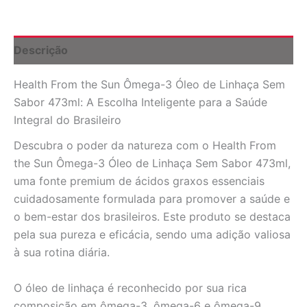
Óleo
de
Linhaça
Sem
Descrição
Sabor
473ml:
Health From the Sun Ômega-3 Óleo de Linhaça Sem
Nutrição
Essencial
Sabor 473ml: A Escolha Inteligente para a Saúde
para
Integral do Brasileiro
o
Bem-
Descubra o poder da natureza com o Health From
Estar
the Sun Ômega-3 Óleo de Linhaça Sem Sabor 473ml,
Brasileiro
uma fonte premium de ácidos graxos essenciais
quantidade
cuidadosamente formulada para promover a saúde e
o bem-estar dos brasileiros. Este produto se destaca
pela sua pureza e eficácia, sendo uma adição valiosa
à sua rotina diária.
O óleo de linhaça é reconhecido por sua rica
composição em ômega-3, ômega-6 e ômega-9,