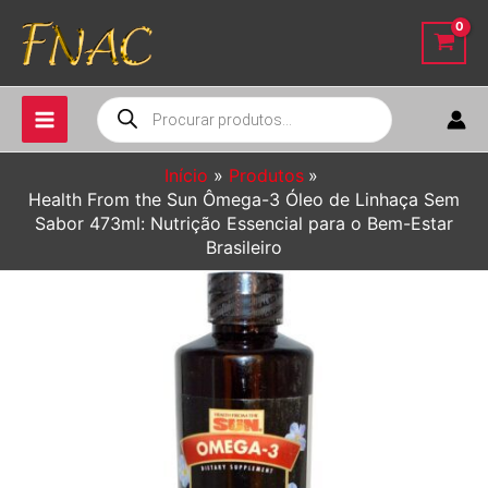
Ir
para
o
conteúdo
Pesquisar
produtos
Início
Produtos
Health From the Sun Ômega-3 Óleo de Linhaça Sem
Sabor 473ml: Nutrição Essencial para o Bem-Estar
Brasileiro