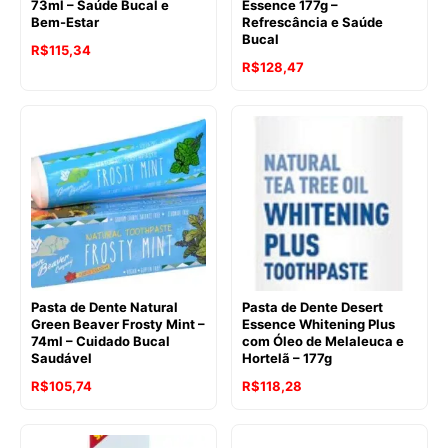
73ml – Saúde Bucal e
Essence 177g –
Bem-Estar
Refrescância e Saúde
Bucal
O
O
R$
115,34
R$
128,47
preço
preço
original
atual
era:
é:
R$135,24.
R$115,34.
Pasta de Dente Natural
Pasta de Dente Desert
Green Beaver Frosty Mint –
Essence Whitening Plus
74ml – Cuidado Bucal
com Óleo de Melaleuca e
Saudável
Hortelã – 177g
O
O
O
O
R$
105,74
R$
118,28
preço
preço
preço
preço
original
atual
original
atual