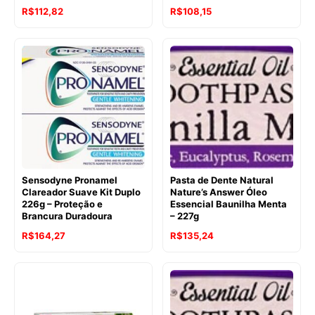
O
O
O
O
R$
112,82
R$
108,15
preço
preço
preço
preço
original
atual
original
atual
era:
é:
era:
é:
R$128,47.
R$112,82.
R$126,84.
R$108,15.
Sensodyne Pronamel
Pasta de Dente Natural
Clareador Suave Kit Duplo
Nature’s Answer Óleo
226g – Proteção e
Essencial Baunilha Menta
Brancura Duradoura
– 227g
O
O
O
O
R$
164,27
R$
135,24
preço
preço
preço
preço
original
atual
original
atual
era:
é:
era:
é:
R$206,90.
R$164,27.
R$146,84.
R$135,24.