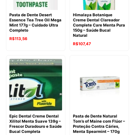
Pasta de Dente Desert
Himalaya Botanique
Essence Tea Tree Oil Mega
Creme Dental Clareador
Mint 177g – Cuidado Ultra
Complete Care Menta Pura
Completo
150g – Saúde Bucal
Natural
O
O
R$
113,56
O
O
R$
107,47
preço
preço
preço
preço
original
atual
original
atual
era:
é:
era:
é:
R$128,47.
R$113,56.
R$135,24.
R$107,47.
Epic Dental Creme Dental
Pasta de Dente Natural
Xilitol Menta Suave 139g –
Tom’s of Maine com Flúor –
Frescor Duradouro e Saúde
Proteção Contra Cáries,
Bucal Completa
Menta Spearmint – 170g