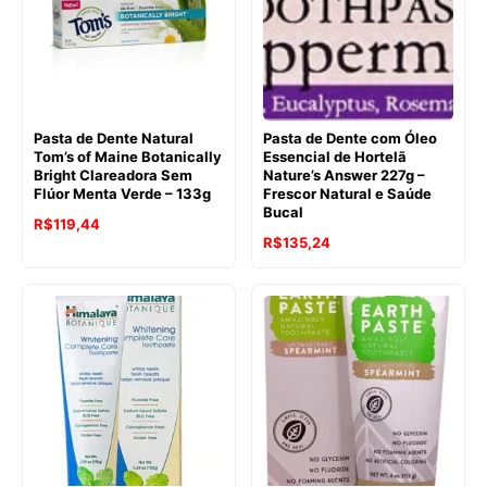
Pasta de Dente Natural
Pasta de Dente com Óleo
Tom’s of Maine Botanically
Essencial de Hortelã
Bright Clareadora Sem
Nature’s Answer 227g –
Flúor Menta Verde – 133g
Frescor Natural e Saúde
Bucal
O
O
R$
119,44
O
O
R$
135,24
preço
preço
preço
preço
original
atual
original
atual
era:
é:
era:
é:
R$142,07.
R$119,44.
R$146,84.
R$135,24.