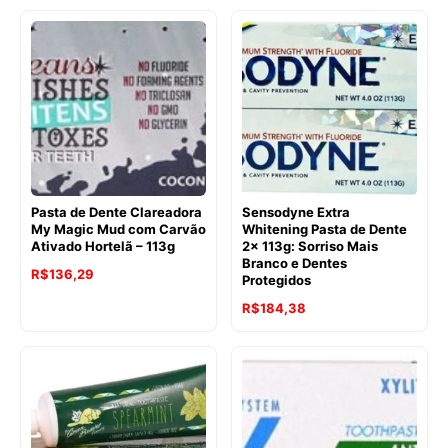
original
atual
original
atual
era:
é:
era:
é:
R$136,87.
R$127,79.
R$145,01.
R$117,44.
Pasta de Dente Clareadora
Sensodyne Extra
My Magic Mud com Carvão
Whitening Pasta de Dente
Ativado Hortelã – 113g
2x 113g: Sorriso Mais
Branco e Dentes
R$
136,29
Protegidos
O
O
R$
184,38
preço
preço
original
atual
era:
é:
R$206,90.
R$184,38.