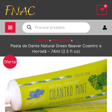
Ir
para
o
conteúdo
Pesquisar
produtos
Início
Produtos
Pasta de Dente Natural Green Beaver Coentro e
Hortelã – 74ml (2.5 fl oz)
Oferta!