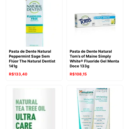
era:
é:
era:
é:
R$135,24.
R$105,74.
R$128,47.
R$118,28.
Pasta de Dente Natural
Pasta de Dente Natural
Peppermint Sage Sem
Tom’s of Maine Simply
Flúor The Natural Dentist
White® Fluoride Gel Menta
141g
Doce 133g
O
O
O
O
R$
133,40
R$
108,15
preço
preço
preço
preço
original
atual
original
atual
era:
é:
era:
é:
R$146,63.
R$133,40.
R$126,84.
R$108,15.