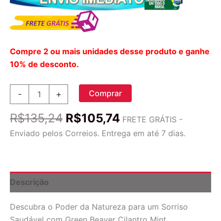
Compre 2 ou mais unidades desse produto e ganhe
10% de desconto.
Pasta
Comprar
-
+
de
Dente
O
O
R$
135,24
R$
105,74
Natural
FRETE GRÁTIS -
preço
preço
Green
Enviado pelos Correios. Entrega em até 7 dias.
Beaver
original
atual
Coentro
era:
é:
e
R$135,24.
R$105,74.
Hortelã
-
Descrição
74ml
(2.5
Descubra o Poder da Natureza para um Sorriso
fl
oz)
Saudável com Green Beaver Cilantro Mint