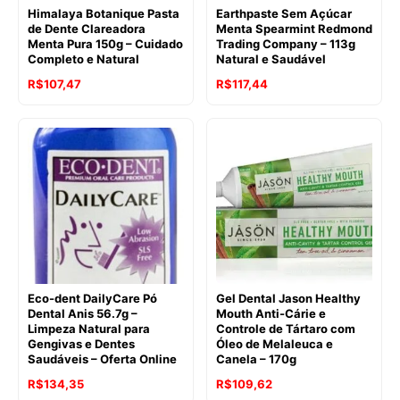
Himalaya Botanique Pasta
Earthpaste Sem Açúcar
de Dente Clareadora
Menta Spearmint Redmond
Menta Pura 150g – Cuidado
Trading Company – 113g
Completo e Natural
Natural e Saudável
O
O
O
O
R$
107,47
R$
117,44
preço
preço
preço
preço
original
atual
original
atual
era:
é:
era:
é:
R$135,24.
R$107,47.
R$145,01.
R$117,44.
Eco-dent DailyCare Pó
Gel Dental Jason Healthy
Dental Anis 56.7g –
Mouth Anti-Cárie e
Limpeza Natural para
Controle de Tártaro com
Gengivas e Dentes
Óleo de Melaleuca e
Saudáveis – Oferta Online
Canela – 170g
O
O
O
O
R$
134,35
R$
109,62