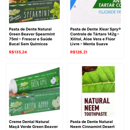
Pasta de Dente Natural
Pasta de Dente Xlear Spry®
Green Beaver Spearmint
Controle de Tártaro 142g –
75ml – Frescor e Saúde
Xilitol, Aloe Vera e Flúor
Bucal Sem Químicos
Livre – Menta Suave
O
O
R$
135,24
R$
126,21
preço
preço
original
atual
era:
é:
R$128,47.
R$126,21.
Creme Dental Natural
Pasta de Dente Natural
Maçã Verde Green Beaver
Neem Cinnamint Desert