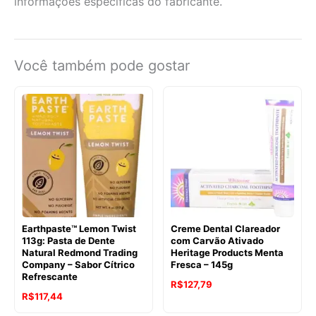
informações específicas do fabricante.
Você também pode gostar
Earthpaste™ Lemon Twist
Creme Dental Clareador
113g: Pasta de Dente
com Carvão Ativado
Natural Redmond Trading
Heritage Products Menta
Company – Sabor Cítrico
Fresca – 145g
Refrescante
O
O
R$
127,79
O
O
R$
117,44
preço
preço
preço
preço