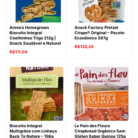
Annie’s Homegrown
Snack Factory Pretzel
Biscoito Integral
Crisps® Original – Pacote
Coelhinhos Trigo 212g |
Econômico 397g
Snack Saudável e Natural
R$
135,24
O
O
R$
111,04
preço
preço
original
atual
era:
é:
R$117,18.
R$111,04.
Biscoito Integral
Le Pain des Fleurs
Multigrãos com Linhaça
Crispbread Orgânico Sem
Back To Nature – 156g
Glúten Sabor Quinoa 125g