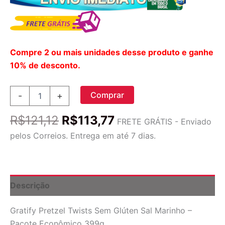
Compre 2 ou mais unidades desse produto e ganhe
10% de desconto.
Gratify
Comprar
-
+
Pretzel
Twists
O
O
R$
121,12
R$
113,77
Sem
FRETE GRÁTIS - Enviado
preço
preço
Glúten
pelos Correios. Entrega em até 7 dias.
Sal
original
atual
Marinho
era:
é:
-
R$121,12.
R$113,77.
Pacote
Econômico
Descrição
399g
quantidade
Gratify Pretzel Twists Sem Glúten Sal Marinho –
Pacote Econômico 399g