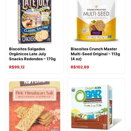
era:
é:
R$119,44.
R$93,71.
Biscoitos Salgados
Biscoitos Crunch Master
Orgânicos Late July
Multi-Seed Original – 113g
Snacks Redondos – 170g
(4 oz)
R$
99,12
R$
102,69