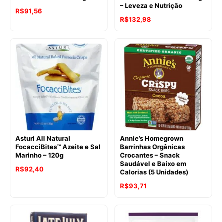
– Leveza e Nutrição
O
O
R$
91,56
O
O
R$
132,98
preço
preço
preço
preço
original
atual
original
atual
era:
é:
era:
é:
R$102,69.
R$91,56.
R$135,24.
R$132,98.
Asturi All Natural
Annie’s Homegrown
FocacciBites™ Azeite e Sal
Barrinhas Orgânicas
Marinho – 120g
Crocantes – Snack
Saudável e Baixo em
O
O
R$
92,40
Calorias (5 Unidades)
preço
preço
O
O
R$
93,71
original
atual
preço
preço
era:
é:
original
atual
R$96,86.
R$92,40.