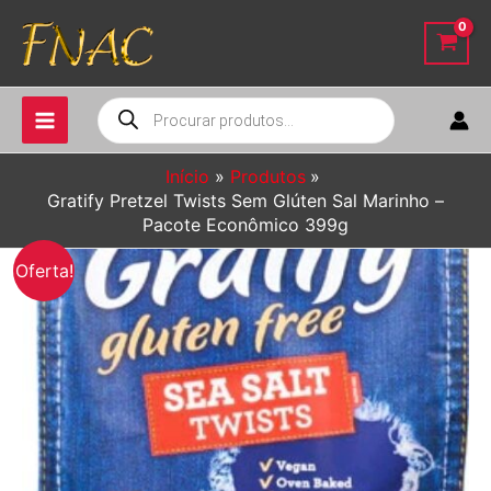
Ir
para
o
conteúdo
Pesquisar
produtos
Início
Produtos
Gratify Pretzel Twists Sem Glúten Sal Marinho –
Pacote Econômico 399g
Oferta!