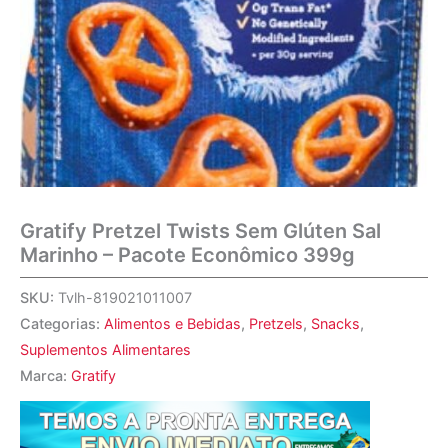
Gratify Pretzel Twists Sem Glúten Sal
Marinho – Pacote Econômico 399g
SKU:
Tvlh-819021011007
Categorias:
Alimentos e Bebidas
,
Pretzels
,
Snacks
,
Suplementos Alimentares
Marca:
Gratify