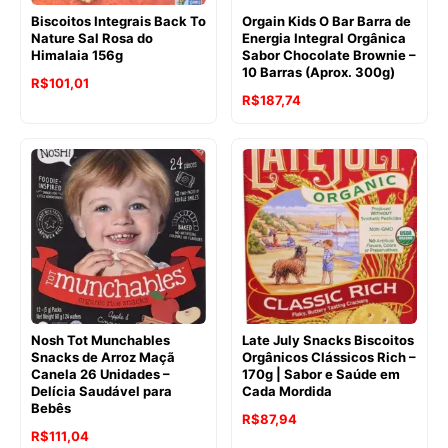
Biscoitos Integrais Back To
Orgain Kids O Bar Barra de
Nature Sal Rosa do
Energia Integral Orgânica
Himalaia 156g
Sabor Chocolate Brownie –
10 Barras (Aprox. 300g)
O
O
R$
101,01
R$
187,74
preço
preço
original
atual
era:
é:
R$108,15.
R$101,01.
Nosh Tot Munchables
Late July Snacks Biscoitos
Snacks de Arroz Maçã
Orgânicos Clássicos Rich –
Canela 26 Unidades –
170g | Sabor e Saúde em
Delícia Saudável para
Cada Mordida
Bebês
O
O
R$
87,94
R$
111,04
preço
preço