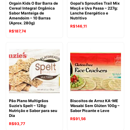
Orgain Kids O Bar Barra de
Gopal’s Sprouties Trail Mix
Cereal Integral Orgânica
Maçã e Uva Passa – 227g:
Sabor Manteiga de
Lanche Energético e
Amendoim – 10 Barras
Nutritivo
(Aprox. 280g)
R$
146,11
R$
187,74
Pão Plano Multigrãos
Biscoitos de Arroz KA-ME
Suzie’s Spelt – 128g:
Wasabi Sem Glúten 100g –
Nutrição e Sabor para seu
Sabor Picante e Leve
Dia
R$
91,56
O
O
R$
93,77