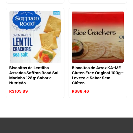
original
atual
era:
é:
R$99,12.
R$87,94.
Biscoitos de Lentilha
Biscoitos de Arroz KA-ME
Assados Saffron Road Sal
Gluten Free Original 100g –
Marinho 128g: Sabor e
Leveza e Sabor Sem
Nutrição
Glúten
O
O
R$
105,89
R$
88,46
preço
preço
original
atual
era:
é:
R$96,02.
R$88,46.