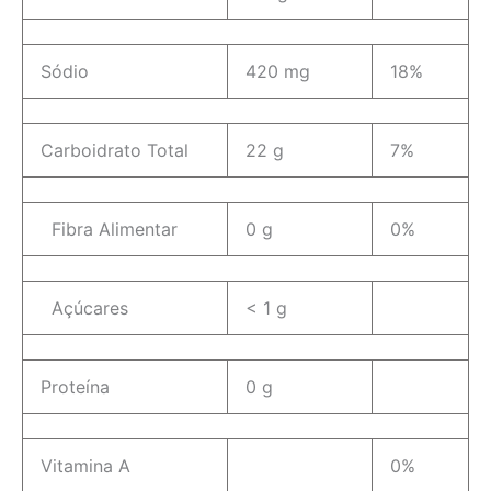
Sódio
420 mg
18%
Carboidrato Total
22 g
7%
Fibra Alimentar
0 g
0%
Açúcares
< 1 g
Proteína
0 g
Vitamina A
0%