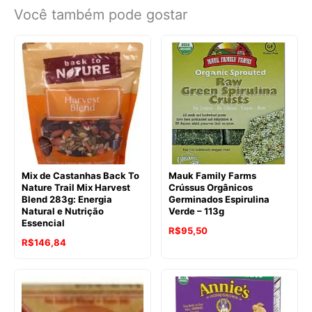
Você também pode gostar
Mix de Castanhas Back To
Mauk Family Farms
Nature Trail Mix Harvest
Crússus Orgânicos
Blend 283g: Energia
Germinados Espirulina
Natural e Nutrição
Verde – 113g
Essencial
O
O
R$
95,50
R$
146,84
preço
preço
original
atual
era:
é:
R$112,67.
R$95,50.