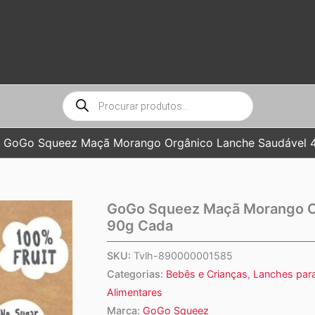
Pesquisar
produtos
GoGo Squeez Maçã Morango Orgânico Lanche Saudável 
GoGo Squeez Maçã Morango O
90g Cada
SKU:
Tvlh-890000001585
Categorias:
Bebês e Crianças
,
Lanches para
Alimentares
Marca:
GoGo Squeez