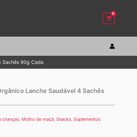
4 Sachês 90g Cada
rgânico Lanche Saudável 4 Sachês
 crianças
,
Molho de maçã
,
Snacks
,
Suplementos