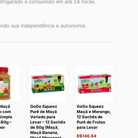
efrigerado e consumido em até 24 horas.
vendo sua independência e autonomia.
 Maçã
GoGo Squeez
GoGo Squeez
o com
Purê de Maçã
Maçã e Morango,
Simple
Variado para
12 Sachês de
680g –
Levar – 12 Sachês
Purê de Frutas
bor
de 90g (Maçã,
para Levar
Maçã Banana,
R$
146,84
Maçã Morango)