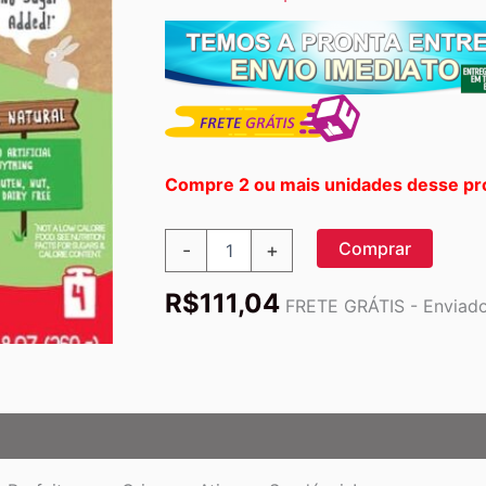
Compre 2 ou mais unidades desse pr
GoGo
Comprar
-
+
Squeez
Maçã
R$
111,04
Morango
FRETE GRÁTIS - Enviado 
Orgânico
Lanche
Saudável
4
Sachês
90g
Cada
quantidade