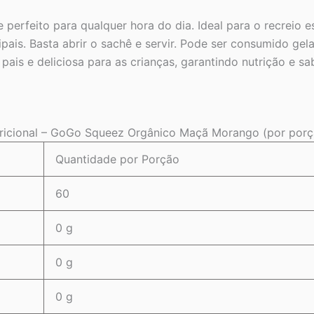
feito para qualquer hora do dia. Ideal para o recreio esc
pais. Basta abrir o sachê e servir. Pode ser consumido gel
ais e deliciosa para as crianças, garantindo nutrição e s
ricional – GoGo Squeez Orgânico Maçã Morango (por por
Quantidade por Porção
60
0 g
0 g
0 g