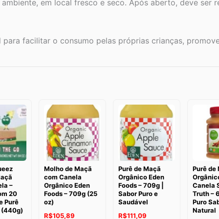
mbiente, em local fresco e seco. Após aberto, deve ser r
 para facilitar o consumo pelas próprias crianças, promo
ueez
Molho de Maçã
Purê de Maçã
Purê de
Maçã
com Canela
Orgânico Eden
Orgânic
la –
Orgânico Eden
Foods – 709g |
Canela 
om 20
Foods – 709g (25
Sabor Puro e
Truth – 
e Purê
oz)
Saudável
Puro Sa
 (440g)
Natural
O
O
O
O
R$
105,89
R$
111,09