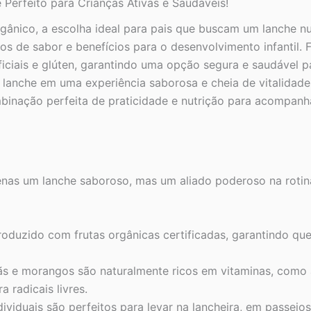
erfeito para Crianças Ativas e Saudáveis!
o, a escolha ideal para pais que buscam um lanche nutrit
 de sabor e benefícios para o desenvolvimento infantil. F
tificiais e glúten, garantindo uma opção segura e saudável 
nche em uma experiência saborosa e cheia de vitalidade, 
ação perfeita de praticidade e nutrição para acompanhar 
s um lanche saboroso, mas um aliado poderoso na rotina
oduzido com frutas orgânicas certificadas, garantindo que
 e morangos são naturalmente ricos em vitaminas, como a 
 radicais livres.
ividuais são perfeitos para levar na lancheira, em passeio