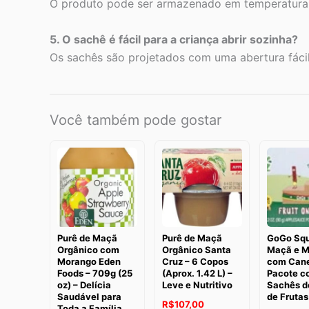
O produto pode ser armazenado em temperatura a
5. O sachê é fácil para a criança abrir sozinha?
Os sachês são projetados com uma abertura fácil
Você também pode gostar
Purê de Maçã
Purê de Maçã
GoGo Sq
Orgânico com
Orgânico Santa
Maçã e 
Morango Eden
Cruz – 6 Copos
com Cane
Foods – 709g (25
(Aprox. 1.42 L) –
Pacote c
oz) – Delícia
Leve e Nutritivo
Sachês d
Saudável para
de Frutas
O
O
R$
107,00
Toda a Família