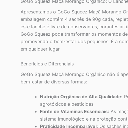
GoGo Squeez Maçã Morango Orgânico: O Lanche P
Apresentamos o GoGo Squeez Maçã Morango Orgânic
embalagem contém 4 sachês de 90g cada, repletos
este lanche é livre de conservantes, corantes ar
GoGo Squeez pode transformar os momentos de la
promovendo o bem-estar dos pequenos. É a combin
em qualquer lugar.
Benefícios e Diferenciais
GoGo Squeez Maçã Morango Orgânico não é apena
bem-estar de diversas formas:
Nutrição Orgânica de Alta Qualidade:
Pr
agrotóxicos e pesticidas.
Fonte de Vitaminas Essenciais:
As maçãs
sistema imunológico e na proteção contra
Praticidade Incomparável:
Os sachês ind