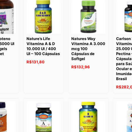
oteno
Nature’s Life
Natures Way
Carlson
25000 UI
Vitamina A & D
Vitamina A 3.000
Vitamin
gels
10.000 UI / 400
mcg 100
25.000 
et
UI – 100 Cápsulas
Cápsulas de
Pectina
Softgel
Cápsula
R$
131,80
para Sa
R$
132,96
Ocular e
Imunida
Brasil
R$
282,