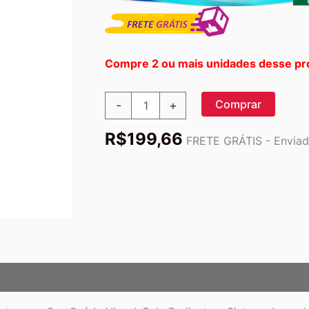
Compre 2 ou mais unidades desse pr
Genestra
Comprar
-
+
Vitamina
A
R$
199,66
10.000
FRETE GRÁTIS - Enviado
UI
-
60
Cápsulas
Softgel
para
Saúde
Visual
e
Imunidade
quantidade