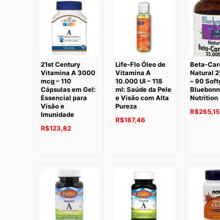
21st Century
Life-Flo Óleo de
Beta-Car
Vitamina A 3000
Vitamina A
Natural 
mcg – 110
10.000 UI – 118
– 90 Soft
Cápsulas em Gel:
ml: Saúde da Pele
Bluebonn
Essencial para
e Visão com Alta
Nutrition
Visão e
Pureza
R$
265,15
Imunidade
R$
187,46
R$
123,82