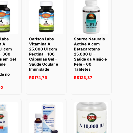
 Labs
Carlson Labs
Source Naturals
a A
Vitamina A
Active A com
UI com
25.000 UI com
Betacaroteno
 – 300
Pectina – 100
25.000 UI –
s em Gel
Cápsulas Gel –
Saúde da Visão e
úde
Saúde Ocular e
Pele – 60
Imunidade
Tabletes
de no
R$
174,75
R$
123,37
02