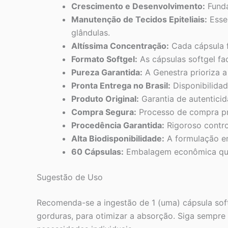
Crescimento e Desenvolvimento:
Funda
Manutenção de Tecidos Epiteliais:
Essen
glândulas.
Altíssima Concentração:
Cada cápsula f
Formato Softgel:
As cápsulas softgel fa
Pureza Garantida:
A Genestra prioriza a
Pronta Entrega no Brasil:
Disponibilidad
Produto Original:
Garantia de autentici
Compra Segura:
Processo de compra pro
Procedência Garantida:
Rigoroso contro
Alta Biodisponibilidade:
A formulação em
60 Cápsulas:
Embalagem econômica que 
Sugestão de Uso
Recomenda-se a ingestão de 1 (uma) cápsula soft
gorduras, para otimizar a absorção. Siga sempre 