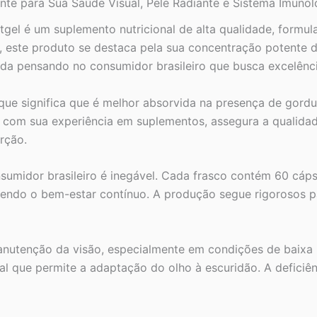
ente para Sua Saúde Visual, Pele Radiante e Sistema Imunol
gel é um suplemento nutricional de alta qualidade, formul
ste produto se destaca pela sua concentração potente de 
lvida pensando no consumidor brasileiro que busca excelên
que significa que é melhor absorvida na presença de gordur
a, com sua experiência em suplementos, assegura a qualida
orção.
midor brasileiro é inegável. Cada frasco contém 60 cápsu
endo o bem-estar contínuo. A produção segue rigorosos p
nutenção da visão, especialmente em condições de baixa l
l que permite a adaptação do olho à escuridão. A deficiênc