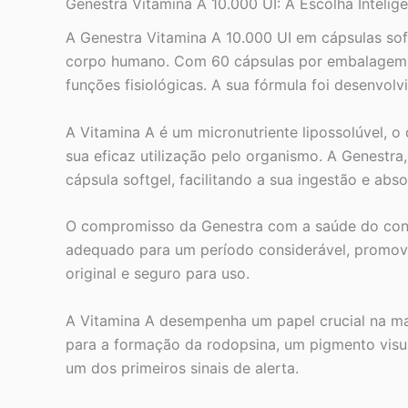
Genestra Vitamina A 10.000 UI: A Escolha Intelig
A Genestra Vitamina A 10.000 UI em cápsulas soft
corpo humano. Com 60 cápsulas por embalagem, e
funções fisiológicas. A sua fórmula foi desenvo
A Vitamina A é um micronutriente lipossolúvel, o 
sua eficaz utilização pelo organismo. A Genestr
cápsula softgel, facilitando a sua ingestão e abs
O compromisso da Genestra com a saúde do consu
adequado para um período considerável, promov
original e seguro para uso.
A Vitamina A desempenha um papel crucial na ma
para a formação da rodopsina, um pigmento visua
um dos primeiros sinais de alerta.