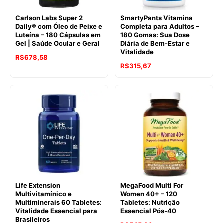
Carlson Labs Super 2
SmartyPants Vitamina
Daily® com Óleo de Peixe e
Completa para Adultos –
Luteína – 180 Cápsulas em
180 Gomas: Sua Dose
Gel | Saúde Ocular e Geral
Diária de Bem-Estar e
Vitalidade
R$
678,58
R$
315,67
Life Extension
MegaFood Multi For
Multivitamínico e
Women 40+ – 120
Multiminerais 60 Tabletes:
Tabletes: Nutrição
Vitalidade Essencial para
Essencial Pós-40
Brasileiros