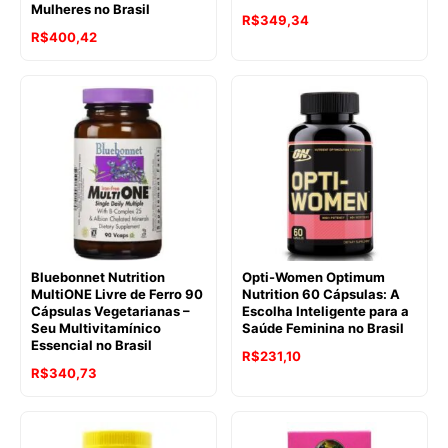
Mulheres no Brasil
R$
349,34
R$
400,42
Bluebonnet Nutrition
Opti-Women Optimum
MultiONE Livre de Ferro 90
Nutrition 60 Cápsulas: A
Cápsulas Vegetarianas –
Escolha Inteligente para a
Seu Multivitamínico
Saúde Feminina no Brasil
Essencial no Brasil
R$
231,10
R$
340,73