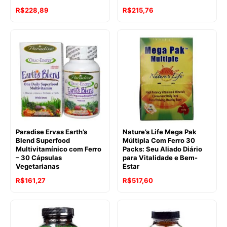
R$
228,89
R$
215,76
Paradise Ervas Earth’s
Nature’s Life Mega Pak
Blend Superfood
Múltipla Com Ferro 30
Multivitamínico com Ferro
Packs: Seu Aliado Diário
– 30 Cápsulas
para Vitalidade e Bem-
Vegetarianas
Estar
R$
161,27
R$
517,60