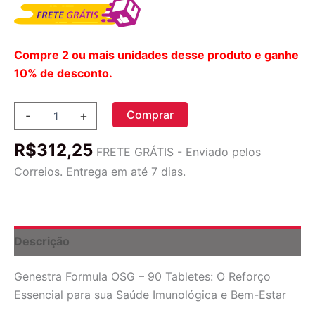
Compre 2 ou mais unidades desse produto e ganhe
10% de desconto.
Genestra
Comprar
-
+
Formula
OSG
R$
312,25
-
FRETE GRÁTIS - Enviado pelos
90
Correios. Entrega em até 7 dias.
Tabletes:
Suporte
Imunológico
e
Bem-
Descrição
Estar
Geral
Genestra Formula OSG – 90 Tabletes: O Reforço
quantidade
Essencial para sua Saúde Imunológica e Bem-Estar