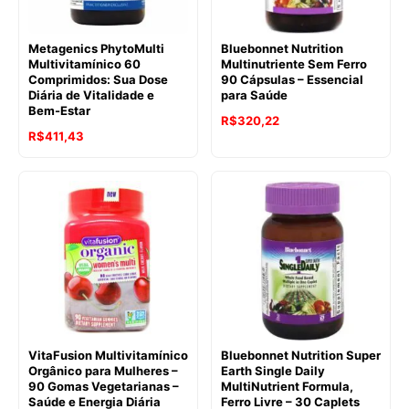
Metagenics PhytoMulti
Bluebonnet Nutrition
Multivitamínico 60
Multinutriente Sem Ferro
Comprimidos: Sua Dose
90 Cápsulas – Essencial
Diária de Vitalidade e
para Saúde
Bem-Estar
R$
320,22
R$
411,43
VitaFusion Multivitamínico
Bluebonnet Nutrition Super
Orgânico para Mulheres –
Earth Single Daily
90 Gomas Vegetarianas –
MultiNutrient Formula,
Saúde e Energia Diária
Ferro Livre – 30 Caplets