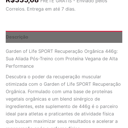
FRETE GRÁTIS - Enviado pelos
Recuperação
Correios. Entrega em até 7 dias.
Orgânica
446g:
Proteína
Vegana
para
Descrição
Pós-
Treino
Garden of Life SPORT Recuperação Orgânica 446g:
quantidade
Sua Aliada Pós-Treino com Proteína Vegana de Alta
Performance
Descubra o poder da recuperação muscular
otimizada com o Garden of Life SPORT Recuperação
Orgânica. Formulado com uma base de proteínas
vegetais orgânicas e um blend sinérgico de
ingredientes, este suplemento de 446g é o parceiro
ideal para atletas e praticantes de atividade física
que buscam maximizar seus resultados e acelerar a