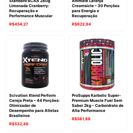
Standard BCAA 280g
Animate Laranja
Limonada Cranberry:
Creamsicle – 30 Porções
Recuperação e
para Energia e
Performance Muscular
Recuperação
R$
454,27
R$
622,94
Scivation Xtend Perform
ProSupps Karbolic Super-
Cereja Preta – 44 Porções:
Premium Muscle Fuel Sem
Otimizador de
Sabor 2kg – Carboidrato de
Desempenho para Atletas
Alta Performance
Brasileiros
R$
581,88
R$
532,46