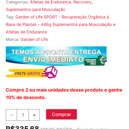
Categorias:
Atletas de Endurance
,
Recovery
,
Suplementos para Musculação
Tag:
Garden of Life SPORT - Recuperação Orgânica à
Base de Plantas - 446g Suplementos para Musculação e
Atletas de Endurance
Marca:
Garden of Life
Compre 2 ou mais unidades desse produto e ganhe
10% de desconto.
Garden
Comprar
-
+
of
Life
R$
335,68
SPORT