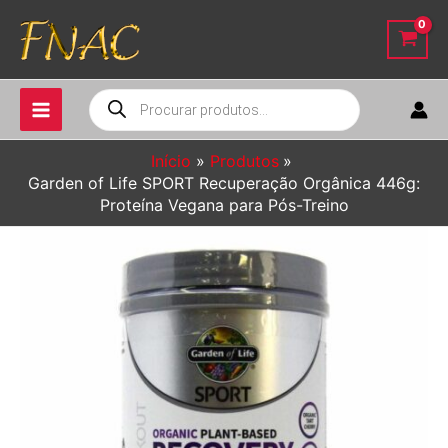
Ir
para
o
conteúdo
Pesquisar
produtos
Início
Produtos
Garden of Life SPORT Recuperação Orgânica 446g:
Proteína Vegana para Pós-Treino