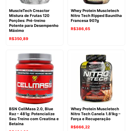
MuscleTech Creactor
Whey Protein Muscletech
Mistura de Frutas 120
Nitro Tech Ripped Baunilha
Porções: Pré-treino
Francesa 907g
Potente para Desempenho
R$
386,65
Máximo
R$
350,89
BSN CellMass 2.0, Blue
Whey Protein Muscletech
Raz – 481g: Potencialize
Nitro Tech Canela 1.81kg –
Seu Treino com Creatina e
Força e Recuperação
Betaína
R$
666,22