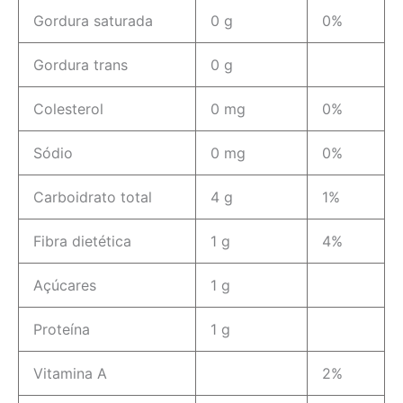
Gordura saturada
0 g
0%
Gordura trans
0 g
Colesterol
0 mg
0%
Sódio
0 mg
0%
Carboidrato total
4 g
1%
Fibra dietética
1 g
4%
Açúcares
1 g
Proteína
1 g
Vitamina A
2%