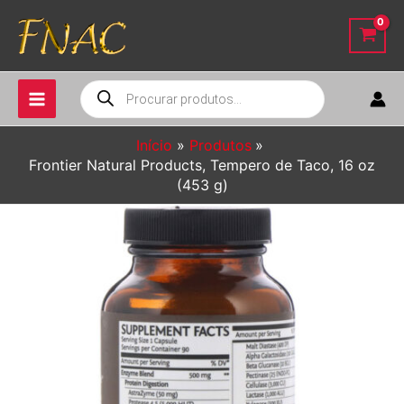
Ir
para
o
conteúdo
Pesquisar
produtos
Início
Produtos
Frontier Natural Products, Tempero de Taco, 16 oz
(453 g)