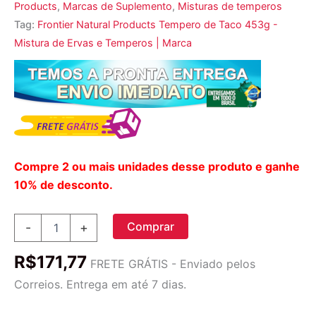
Products
,
Marcas de Suplemento
,
Misturas de temperos
Tag:
Frontier Natural Products Tempero de Taco 453g -
Mistura de Ervas e Temperos | Marca
Compre 2 ou mais unidades desse produto e ganhe
10% de desconto.
Frontier
Comprar
-
+
Natural
Products,
R$
171,77
Tempero
FRETE GRÁTIS - Enviado pelos
de
Correios. Entrega em até 7 dias.
Taco,
16