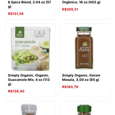
& Spice Blend, 2.04 oz (57
Orgânico, 16 oz (453 g)
g)
R$
205,31
R$
131,36
Simply Organic, Organic,
Simply Organic, Garam
Guacamole Mix, 4 oz (113
Masala, 3,00 oz (85 g)
g)
R$
160,79
R$
138,40