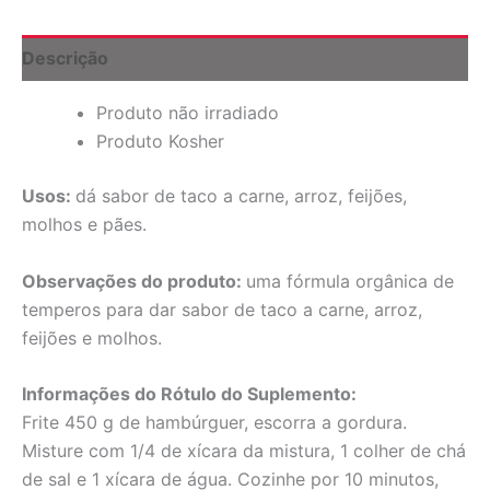
oz
(453
g)
Descrição
quantidade
Produto não irradiado
Produto Kosher
Usos:
dá sabor de taco a carne, arroz, feijões,
molhos e pães.
Observações do produto:
uma fórmula orgânica de
temperos para dar sabor de taco a carne, arroz,
feijões e molhos.
Informações do Rótulo do Suplemento:
Frite 450 g de hambúrguer, escorra a gordura.
Misture com 1/4 de xícara da mistura, 1 colher de chá
de sal e 1 xícara de água. Cozinhe por 10 minutos,