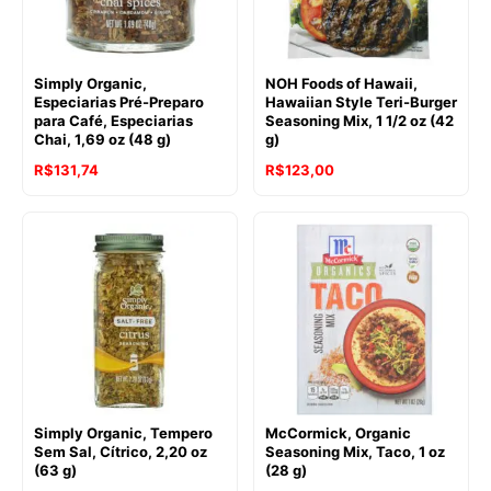
Simply Organic,
NOH Foods of Hawaii,
Especiarias Pré-Preparo
Hawaiian Style Teri-Burger
para Café, Especiarias
Seasoning Mix, 1 1/2 oz (42
Chai, 1,69 oz (48 g)
g)
R$
131,74
R$
123,00
Simply Organic, Tempero
McCormick, Organic
Sem Sal, Cítrico, 2,20 oz
Seasoning Mix, Taco, 1 oz
(63 g)
(28 g)