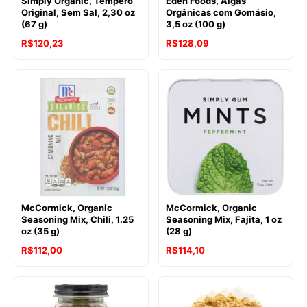
Simply Organic, Tempero
Eden Foods, Algas
Original, Sem Sal, 2,30 oz
Orgânicas com Gomásio,
(67 g)
3,5 oz (100 g)
R$
120,23
R$
128,09
McCormick, Organic
McCormick, Organic
Seasoning Mix, Chili, 1.25
Seasoning Mix, Fajita, 1 oz
oz (35 g)
(28 g)
R$
112,00
R$
114,10