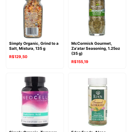
Simply Organic, Grind to a
McCormick Gourmet,
Salt, Mistura, 135 g
Za'atar Seasoning, 1.25oz
(35 g)
R$
129,50
R$
155,19