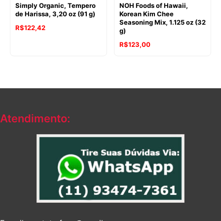
Simply Organic, Tempero
NOH Foods of Hawaii,
de Harissa, 3,20 oz (91 g)
Korean Kim Chee
Seasoning Mix, 1.125 oz (32
R$
122,42
g)
R$
123,00
Atendimento: