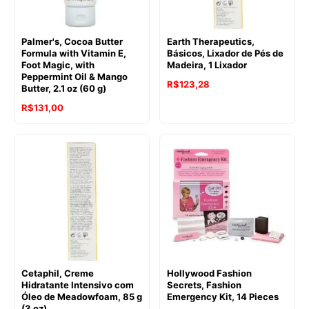
Palmer's, Cocoa Butter
Earth Therapeutics,
Formula with Vitamin E,
Básicos, Lixador de Pés de
Foot Magic, with
Madeira, 1 Lixador
Peppermint Oil & Mango
R$
123,28
Butter, 2.1 oz (60 g)
R$
131,00
Cetaphil, Creme
Hollywood Fashion
Hidratante Intensivo com
Secrets, Fashion
Óleo de Meadowfoam, 85 g
Emergency Kit, 14 Pieces
(3 oz)