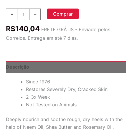
Freeman
Comprar
-
+
Beauty,
Bare
R$
140,04
Foot,
FRETE GRÁTIS - Enviado pelos
Reparação,
Correios. Entrega em até 7 dias.
Tratamento
de
Pés
Rachados
no
Descrição
Calcanhar,
Óleo
Since 1976
de
Neem
Restores Severely Dry, Cracked Skin
e
2-3x Week
Manteiga de
Not Tested on Animals
Karité,
3,4
fl
Deeply nourish and soothe rough, dry heels with the
oz
help of Neem Oil, Shea Butter and Rosemary Oil.
(100