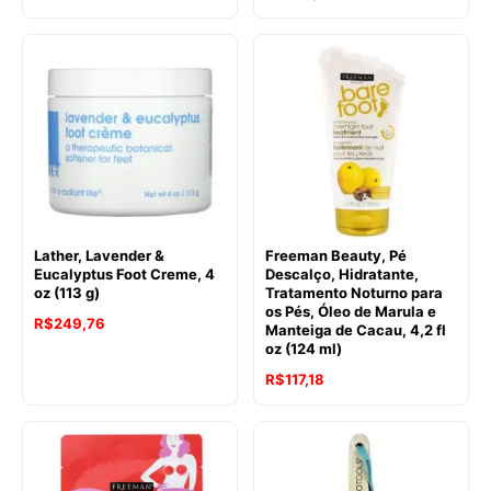
Lather, Lavender &
Freeman Beauty, Pé
Eucalyptus Foot Creme, 4
Descalço, Hidratante,
oz (113 g)
Tratamento Noturno para
os Pés, Óleo de Marula e
R$
249,76
Manteiga de Cacau, 4,2 fl
oz (124 ml)
R$
117,18