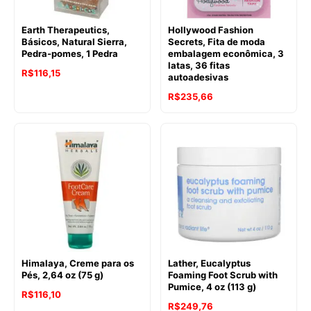
Earth Therapeutics,
Hollywood Fashion
Básicos, Natural Sierra,
Secrets, Fita de moda
Pedra-pomes, 1 Pedra
embalagem econômica, 3
latas, 36 fitas
R$
116,15
autoadesivas
R$
235,66
Himalaya, Creme para os
Lather, Eucalyptus
Pés, 2,64 oz (75 g)
Foaming Foot Scrub with
Pumice, 4 oz (113 g)
R$
116,10
R$
249,76