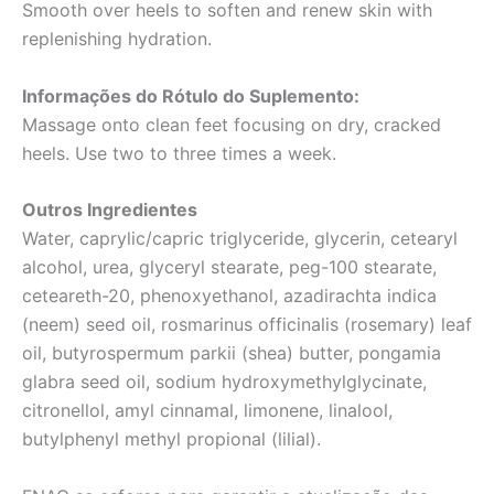
Smooth over heels to soften and renew skin with
ml)
quantidade
replenishing hydration.
Informações do Rótulo do Suplemento:
Massage onto clean feet focusing on dry, cracked
heels. Use two to three times a week.
Outros Ingredientes
Water, caprylic/capric triglyceride, glycerin, cetearyl
alcohol, urea, glyceryl stearate, peg-100 stearate,
ceteareth-20, phenoxyethanol, azadirachta indica
(neem) seed oil, rosmarinus officinalis (rosemary) leaf
oil, butyrospermum parkii (shea) butter, pongamia
glabra seed oil, sodium hydroxymethylglycinate,
citronellol, amyl cinnamal, limonene, linalool,
butylphenyl methyl propional (lilial).