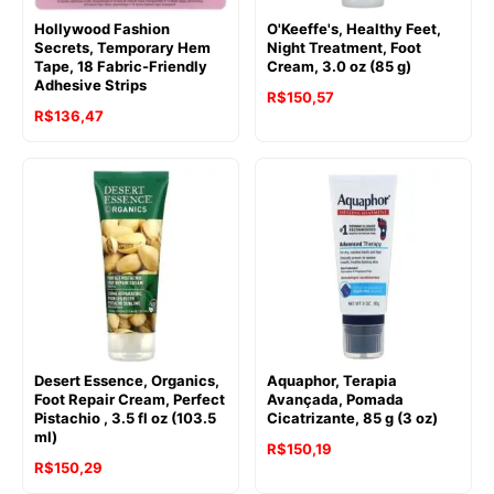
Hollywood Fashion
O'Keeffe's, Healthy Feet,
Secrets, Temporary Hem
Night Treatment, Foot
Tape, 18 Fabric-Friendly
Cream, 3.0 oz (85 g)
Adhesive Strips
R$
150,57
R$
136,47
Desert Essence, Organics,
Aquaphor, Terapia
Foot Repair Cream, Perfect
Avançada, Pomada
Pistachio , 3.5 fl oz (103.5
Cicatrizante, 85 g (3 oz)
ml)
R$
150,19
R$
150,29