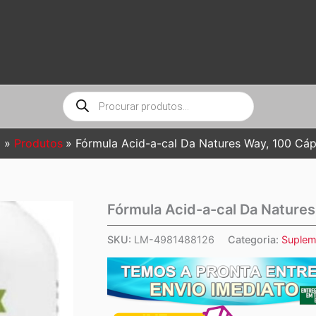
Pesquisar
produtos
o
Produtos
Fórmula Acid-a-cal Da Natures Way, 100 Cáp
Fórmula Acid-a-cal Da Nature
SKU:
LM-4981488126
Categoria:
Suplem