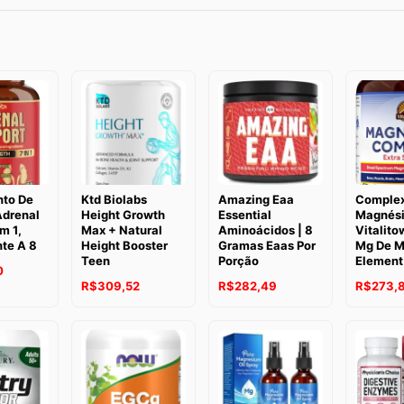
to De
Ktd Biolabs
Amazing Eaa
Complex
Adrenal
Height Growth
Essential
Magnés
m 1,
Max + Natural
Aminoácidos | 8
Vitalito
te A 8
Height Booster
Gramas Eaas Por
Mg De M
Teen
Porção
Element
0
R$
309,52
R$
282,49
R$
273,