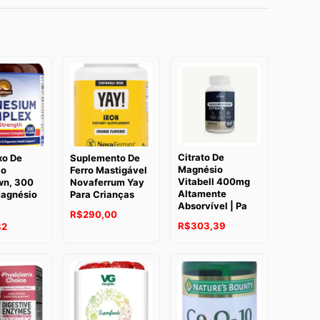
Citrato De
o De
Suplemento De
Magnésio
io
Ferro Mastigável
Vitabell 400mg
wn, 300
Novaferrum Yay
Altamente
agnésio
Para Crianças
Absorvível | Pa
R$
290,00
R$
303,39
82