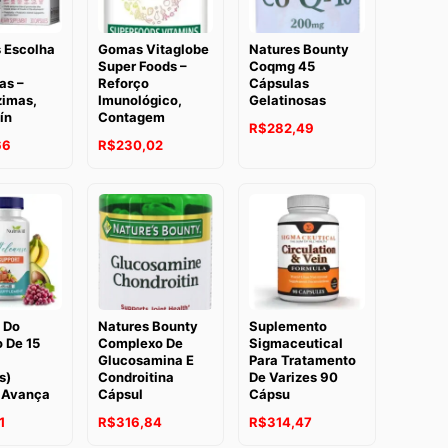
 Escolha
Gomas Vitaglobe
Natures Bounty
Super Foods –
Coqmg 45
as –
Reforço
Cápsulas
zimas,
Imunológico,
Gelatinosas
ín
Contagem
R$
282,49
66
R$
230,02
 Do
Natures Bounty
Suplemento
o De 15
Complexo De
Sigmaceutical
Glucosamina E
Para Tratamento
s)
Condroitina
De Varizes 90
 Avança
Cápsul
Cápsu
1
R$
316,84
R$
314,47