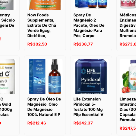
entry
Now Foods
Spray De
Médicos
o Século
Supplements,
Magnésio 2
Enzimas
agem De
Extrato De Chá
Pacote, Óleo De
Digestiv
Verde Egcg,
Magnésio Para
Multien
Dietético,
Pés, Corpo
Bromela
6
R$
302,50
R$
238,77
R$
273,
 C
Spray De Óleo De
Life Extension
Limpeza
a Gold
Magnésio, Óleo
Piridoxal 5-
Intestin
 1000g
De Magnésio
fosfato 100 Mg
Dias (30
ulas
100% Natural E P
P5p Essential V
Cápsula
Fórmula
9
R$
212,46
R$
242,37
R$
247,5