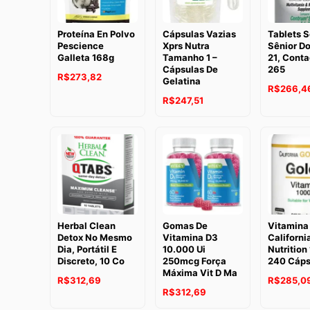
Proteína En Polvo
Cápsulas Vazias
Tablets S
Pescience
Xprs Nutra
Sênior D
Galleta 168g
Tamanho 1 –
21, Cont
Cápsulas De
265
R$
273,82
Gelatina
R$
266,4
R$
247,51
Herbal Clean
Gomas De
Vitamina
Detox No Mesmo
Vitamina D3
Californi
Dia, Portátil E
10.000 Ui
Nutrition
Discreto, 10 Co
250mcg Força
240 Cáps
Máxima Vit D Ma
R$
312,69
R$
285,0
R$
312,69