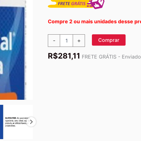
Compre 2 ou mais unidades desse pr
Fórmula
Comprar
-
+
Acid-
a-
R$
281,11
cal
FRETE GRÁTIS - Enviado 
Da
Natures
Way,
100
Cápsulas
quantidade