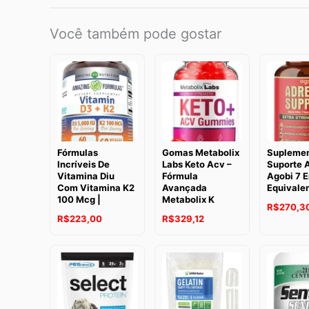
Você também pode gostar
Fórmulas
Gomas Metabolix
Suplemen
Incríveis De
Labs Keto Acv –
Suporte 
Vitamina Diu
Fórmula
Agobi 7 E
Com Vitamina K2
Avançada
Equivalen
100 Mcg |
Metabolix K
R$
270,3
R$
223,00
R$
329,12