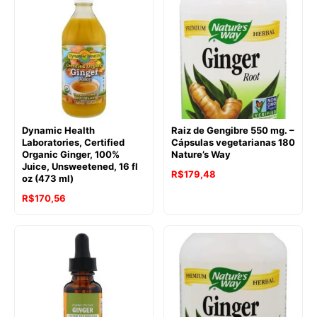
Dynamic Health
Raiz de Gengibre 550 mg. –
Laboratories, Certified
Cápsulas vegetarianas 180
Organic Ginger, 100%
Nature’s Way
Juice, Unsweetened, 16 fl
O
O
R$
179,48
oz (473 ml)
preço
preço
R$
170,56
original
atual
era:
é:
R$232,58.
R$179,48.