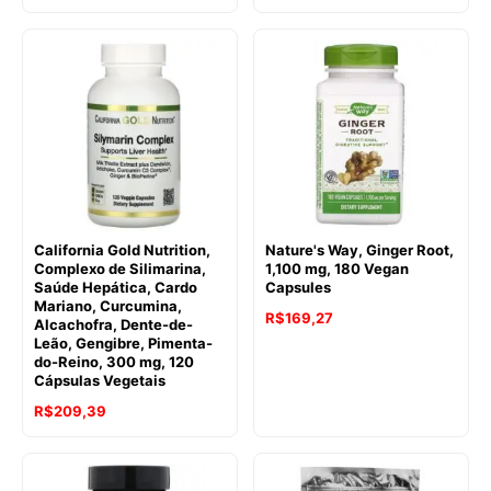
original
atual
era:
é:
R$183,66.
R$144,61.
California Gold Nutrition,
Nature's Way, Ginger Root,
Complexo de Silimarina,
1,100 mg, 180 Vegan
Saúde Hepática, Cardo
Capsules
Mariano, Curcumina,
R$
169,27
Alcachofra, Dente-de-
Leão, Gengibre, Pimenta-
do-Reino, 300 mg, 120
Cápsulas Vegetais
R$
209,39