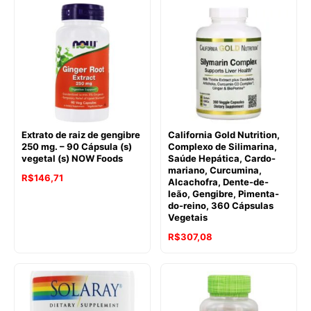
Extrato de raiz de gengibre
California Gold Nutrition,
250 mg. – 90 Cápsula (s)
Complexo de Silimarina,
vegetal (s) NOW Foods
Saúde Hepática, Cardo-
mariano, Curcumina,
O
O
R$
146,71
Alcachofra, Dente-de-
leão, Gengibre, Pimenta-
preço
preço
do-reino, 360 Cápsulas
original
atual
Vegetais
era:
é:
R$
307,08
R$227,52.
R$146,71.