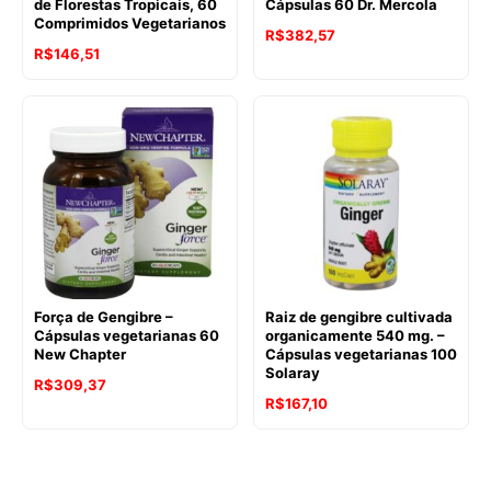
de Florestas Tropicais, 60
Cápsulas 60 Dr. Mercola
Comprimidos Vegetarianos
R$
382,57
R$
146,51
Força de Gengibre –
Raiz de gengibre cultivada
Cápsulas vegetarianas 60
organicamente 540 mg. –
New Chapter
Cápsulas vegetarianas 100
Solaray
R$
309,37
R$
167,10