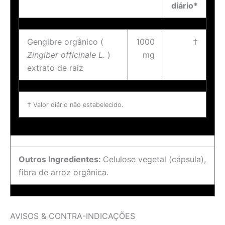
diário*
Gengibre orgânico (
1000
†
Zingiber officinale L.
)
mg
extrato de raiz
† Valor diário não estabelecido.
Outros Ingredientes:
Celulose vegetal (cápsula),
fibra de arroz orgânica.
AVISOS & CONTRA-INDICAÇÕES