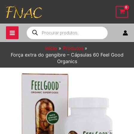
Ir
para
o
conteúdo
Pesquisar
produtos
Início
Produtos
Força extra do gengibre – Cápsulas 60 Feel Good
Organics