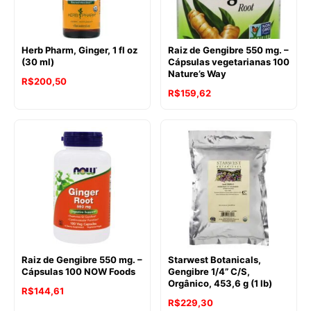
Herb Pharm, Ginger, 1 fl oz
Raiz de Gengibre 550 mg. –
(30 ml)
Cápsulas vegetarianas 100
Nature’s Way
R$
200,50
O
O
R$
159,62
preço
preço
original
atual
era:
é:
R$183,22.
R$159,62.
Raiz de Gengibre 550 mg. –
Starwest Botanicals,
Cápsulas 100 NOW Foods
Gengibre 1/4” C/S,
Orgânico, 453,6 g (1 lb)
O
O
R$
144,61
R$
229,30
preço
preço