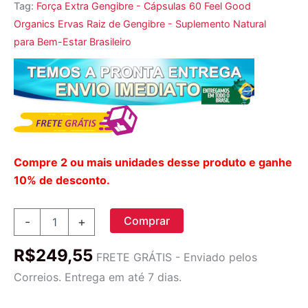
Tag:
Força Extra Gengibre - Cápsulas 60 Feel Good
Organics Ervas Raiz de Gengibre - Suplemento Natural
para Bem-Estar Brasileiro
Compre 2 ou mais unidades desse produto e ganhe
10% de desconto.
Força
Comprar
-
+
extra
do
R$
249,55
gengibre
FRETE GRÁTIS - Enviado pelos
-
Correios. Entrega em até 7 dias.
Cápsulas
60