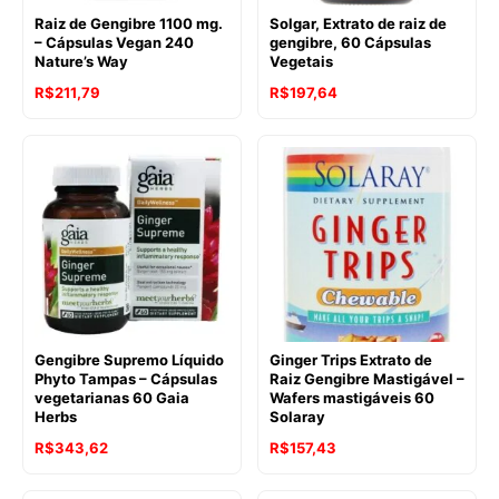
Raiz de Gengibre 1100 mg.
Solgar, Extrato de raiz de
– Cápsulas Vegan 240
gengibre, 60 Cápsulas
Nature’s Way
Vegetais
R$
211,79
R$
197,64
Gengibre Supremo Líquido
Ginger Trips Extrato de
Phyto Tampas – Cápsulas
Raiz Gengibre Mastigável –
vegetarianas 60 Gaia
Wafers mastigáveis 60
Herbs
Solaray
R$
343,62
R$
157,43