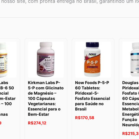
sso site, com pronta entrega no Brasil, garantindo um ite
Labs
Kirkman Labs P-
Now Foods P-5-P
Douglas
 B-6 50
5-P com Glicinato
60 Tabletes:
Piridoxa
ncial
de Magnésio –
Piridoxal-5-
Fosfato 
em-Estar
100 Cápsulas
Fosfato Essencial
60 Cáps
o – 100
Vegetarianas:
para Saúde no
Essencia
Essencial para o
Brasil
Metabol
anas
Bem-Estar
Energéti
R$
170,58
Função
9
R$
274,12
Neuroló
R$
215,