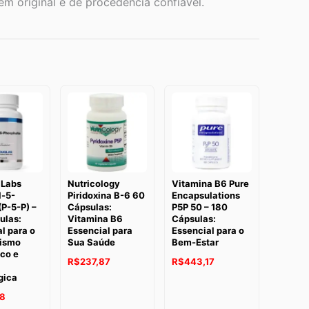
m original e de procedência confiável.
 Labs
Nutricology
Vitamina B6 Pure
l-5-
Piridoxina B-6 60
Encapsulations
(P-5-P) –
Cápsulas:
P5P 50 – 180
ulas:
Vitamina B6
Cápsulas:
l para o
Essencial para
Essencial para o
ismo
Sua Saúde
Bem-Estar
co e
R$
237,87
R$
443,17
gica
38