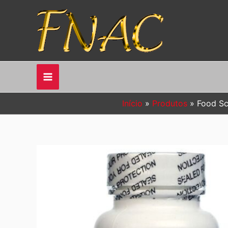
Ir
para
o
conteúdo
Início
Produtos
Food Sc