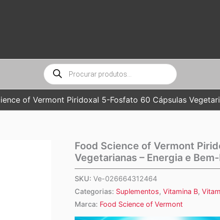
Pesquisar
produtos
ience of Vermont Piridoxal 5-Fosfato 60 Cápsulas Vegetar
Food Science of Vermont Pirid
Vegetarianas – Energia e Bem-
SKU:
Ve-026664312464
Categorias:
Suplementos
,
Vitamina B
,
Vitam
Marca:
Food Science of Vermont