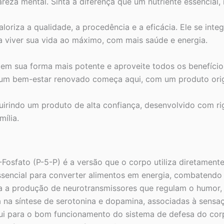
areza mental. Sinta a diferença que um nutriente essencial,
loriza a qualidade, a procedência e a eficácia. Ele se int
a viver sua vida ao máximo, com mais saúde e energia.
em sua forma mais potente e aproveite todos os benefício
um bem-estar renovado começa aqui, com um produto origin
indo um produto de alta confiança, desenvolvido com rigor 
ília.
-Fosfato (P-5-P) é a versão que o corpo utiliza diretament
sencial para converter alimentos em energia, combatendo 
a a produção de neurotransmissores que regulam o humor, 
a na síntese de serotonina e dopamina, associadas à sensaç
ui para o bom funcionamento do sistema de defesa do cor