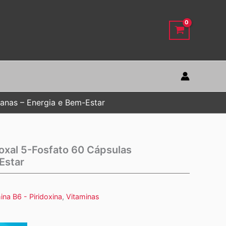
ianas – Energia e Bem-Estar
oxal 5-Fosfato 60 Cápsulas
Estar
ina B6 - Piridoxina
,
Vitaminas