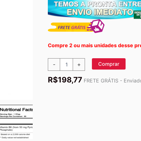
Compre 2 ou mais unidades desse pr
Food
Comprar
-
+
Science
of
R$
198,77
Vermont
FRETE GRÁTIS - Enviado
Piridoxal
5-
Fosfato
60
Cápsulas
Vegetarianas
-
Energia
e