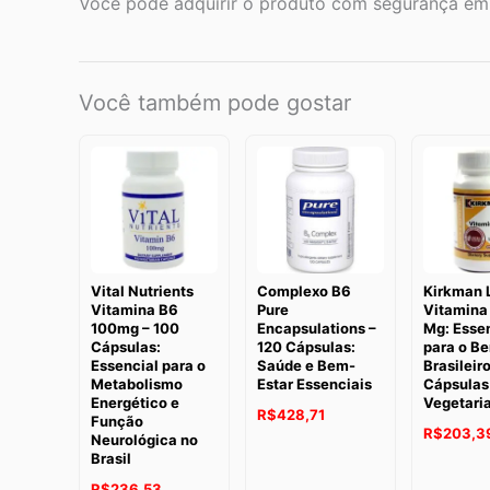
Você pode adquirir o produto com segurança em no
Você também pode gostar
Vital Nutrients
Complexo B6
Kirkman 
Vitamina B6
Pure
Vitamina
100mg – 100
Encapsulations –
Mg: Esse
Cápsulas:
120 Cápsulas:
para o B
Essencial para o
Saúde e Bem-
Brasileir
Metabolismo
Estar Essenciais
Cápsulas
Energético e
Vegetari
R$
428,71
Função
R$
203,3
Neurológica no
Brasil
R$
236,53