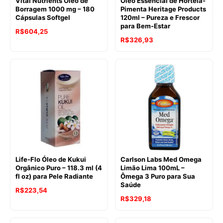
Vital Nutrients Óleo de
Óleo Essencial de Hortelã-
Borragem 1000 mg – 180
Pimenta Heritage Products
Cápsulas Softgel
120ml – Pureza e Frescor
para Bem-Estar
R$
604,25
R$
326,93
Life-Flo Óleo de Kukui
Carlson Labs Med Omega
Orgânico Puro – 118.3 ml (4
Limão Lima 100mL –
fl oz) para Pele Radiante
Ômega 3 Puro para Sua
Saúde
R$
223,54
R$
329,18