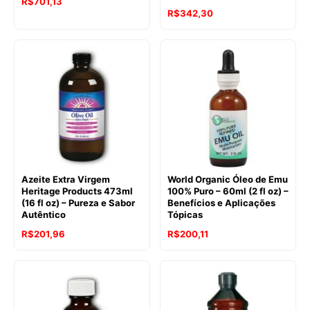
R$
701,13
R$
342,30
Azeite Extra Virgem
World Organic Óleo de Emu
Heritage Products 473ml
100% Puro – 60ml (2 fl oz) –
(16 fl oz) – Pureza e Sabor
Benefícios e Aplicações
Autêntico
Tópicas
R$
201,96
R$
200,11