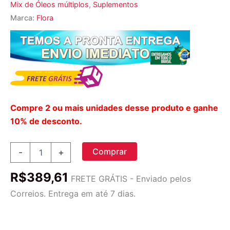
Mix de Óleos múltiplos
,
Suplementos
Marca:
Flora
Compre 2 ou mais unidades desse produto e ganhe
10% de desconto.
Flora
Comprar
-
+
Udo's
Oil
R$
389,61
Mistura
FRETE GRÁTIS - Enviado pelos
de
Correios. Entrega em até 7 dias.
Ômega
3-
6-
9