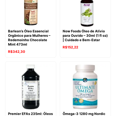
Barlean’s Óleo Essencial
Now Foods Óleo de Alívio
Orgânico para Mulheres –
para Ouvido – 30ml (1 fl oz)
Redemoinho Chocolate
| Cuidado e Bem-Estar
Mint 473ml
R$
152,22
R$
342,30
Premier EFAs 235ml: Óleos
Ômega-3 1280 mg Nordic