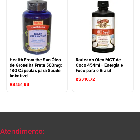
Health From the Sun Óleo
Barlean’s Óleo MCT de
de Groselha Preta 500mg:
Coco 454ml – Energia e
180 Cápsulas para Saúde
Foco para o Brasil
Imbatível
R$
310,72
R$
451,96
Atendimento: