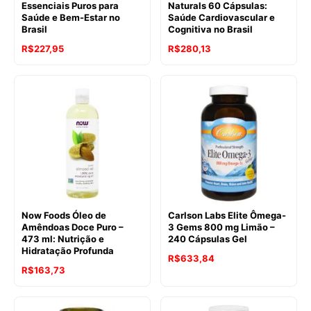
Essenciais Puros para
Naturals 60 Cápsulas:
Saúde e Bem-Estar no
Saúde Cardiovascular e
Brasil
Cognitiva no Brasil
R$
227,95
R$
280,13
Now Foods Óleo de
Carlson Labs Elite Ômega-
Amêndoas Doce Puro –
3 Gems 800 mg Limão –
473 ml: Nutrição e
240 Cápsulas Gel
Hidratação Profunda
R$
633,84
R$
163,73