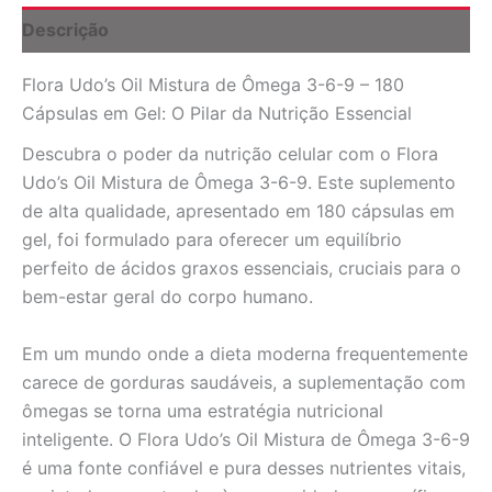
-
Descrição
180
Cápsulas
Flora Udo’s Oil Mistura de Ômega 3-6-9 – 180
em
Gel
Cápsulas em Gel: O Pilar da Nutrição Essencial
para
Saúde
Descubra o poder da nutrição celular com o Flora
Integral
Udo’s Oil Mistura de Ômega 3-6-9. Este suplemento
quantidade
de alta qualidade, apresentado em 180 cápsulas em
gel, foi formulado para oferecer um equilíbrio
perfeito de ácidos graxos essenciais, cruciais para o
bem-estar geral do corpo humano.
Em um mundo onde a dieta moderna frequentemente
carece de gorduras saudáveis, a suplementação com
ômegas se torna uma estratégia nutricional
inteligente. O Flora Udo’s Oil Mistura de Ômega 3-6-9
é uma fonte confiável e pura desses nutrientes vitais,