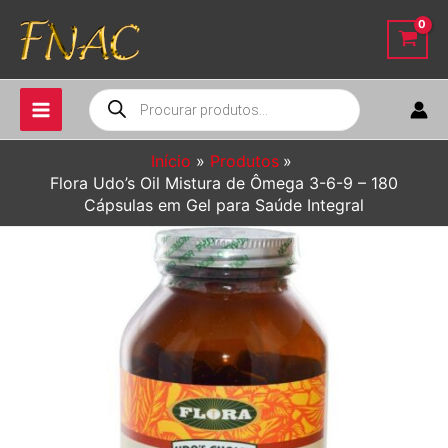
Ir
para
o
conteúdo
Pesquisar
produtos
Início
Produtos
Flora Udo’s Oil Mistura de Ômega 3-6-9 – 180
Cápsulas em Gel para Saúde Integral