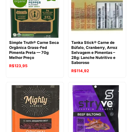
R$259,61.
R$221,71.
Simple Truth® Carne Seca
Tanka Stick® Carne de
Orgânica Grass-Fed
Búfalo, Cranberry, Arroz
Pimenta Preta — 70g
Selvagem e Pimentas –
Melhor Preço
28g: Lanche Nutritivo e
Saboroso
R$
123,95
O
O
R$
114,92
preço
preço
original
atual
era:
é:
R$125,48.
R$114,92.