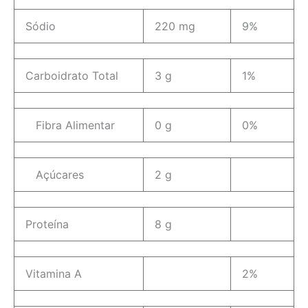
Sódio
220 mg
9%
Carboidrato Total
3 g
1%
Fibra Alimentar
0 g
0%
Açúcares
2 g
Proteína
8 g
Vitamina A
2%