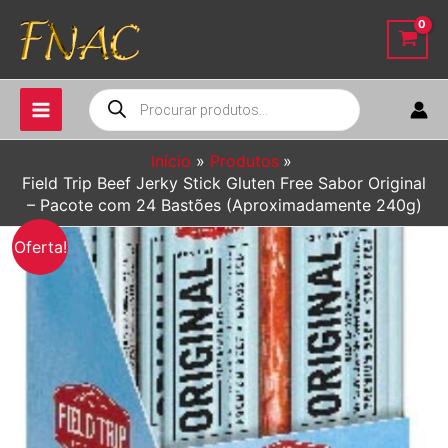
Ir
para
o
conteúdo
Pesquisar
produtos
Início
Produtos
Field Trip Beef Jerky Stick Gluten Free Sabor Original
– Pacote com 24 Bastões (Aproximadamente 240g)
Oferta!