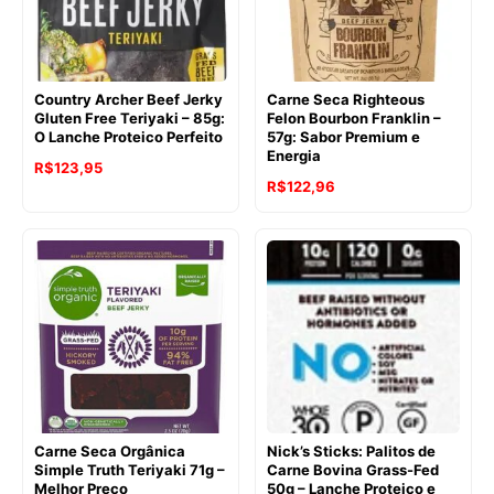
Country Archer Beef Jerky
Carne Seca Righteous
Gluten Free Teriyaki – 85g:
Felon Bourbon Franklin –
O Lanche Proteico Perfeito
57g: Sabor Premium e
Energia
O
O
R$
123,95
R$
122,96
preço
preço
original
atual
era:
é:
R$135,82.
R$123,95.
Carne Seca Orgânica
Nick’s Sticks: Palitos de
Simple Truth Teriyaki 71g –
Carne Bovina Grass-Fed
Melhor Preço
50g – Lanche Proteico e