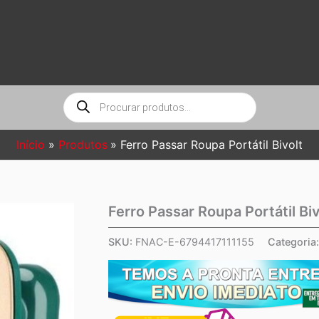
Pesquisar
produtos
Início
Produtos
Ferro Passar Roupa Portátil Bivolt
Ferro Passar Roupa Portátil Biv
SKU:
FNAC-E-6794417111155
Categoria