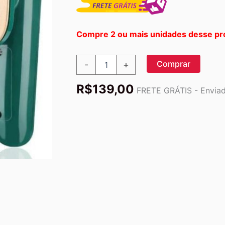
Compre 2 ou mais unidades desse pr
Ferro
Comprar
-
+
Passar
Roupa
R$
139,00
Portátil
FRETE GRÁTIS - Enviado
Bivolt
quantidade