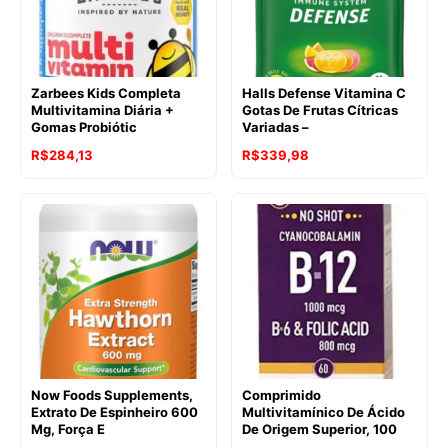
Zarbees Kids Completa
Halls Defense Vitamina C
Multivitamina Diária +
Gotas De Frutas Cítricas
Gomas Probiótic
Variadas –
R$
284,13
R$
339,98
Now Foods Supplements,
Comprimido
Extrato De Espinheiro 600
Multivitamínico De Ácido
Mg, Força E
De Origem Superior, 100