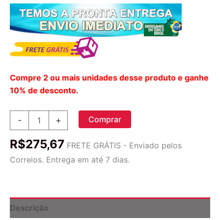
Compre 2 ou mais unidades desse produto e ganhe
10% de desconto.
Fatores
Comprar
-
+
Naturais,
L-
R$
275,67
lisina
FRETE GRÁTIS - Enviado pelos
500
Correios. Entrega em até 7 dias.
Mg,
180
Cápsulas
Vegetarianas
quantidade
Descrição