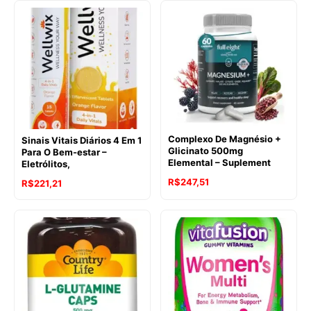
Complexo De Magnésio +
Sinais Vitais Diários 4 Em 1
Glicinato 500mg
Para O Bem-estar –
Elemental – Suplement
Eletrólitos,
R$
247,51
R$
221,21