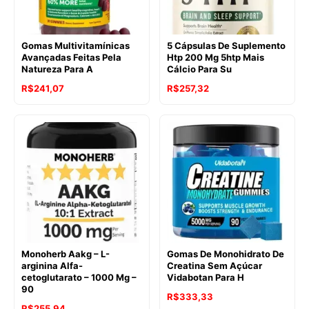
Gomas Multivitamínicas
5 Cápsulas De Suplemento
Avançadas Feitas Pela
Htp 200 Mg 5htp Mais
Natureza Para A
Cálcio Para Su
R$
241,07
R$
257,32
Monoherb Aakg – L-
Gomas De Monohidrato De
arginina Alfa-
Creatina Sem Açúcar
cetoglutarato – 1000 Mg –
Vidabotan Para H
90
R$
333,33
R$
255,94