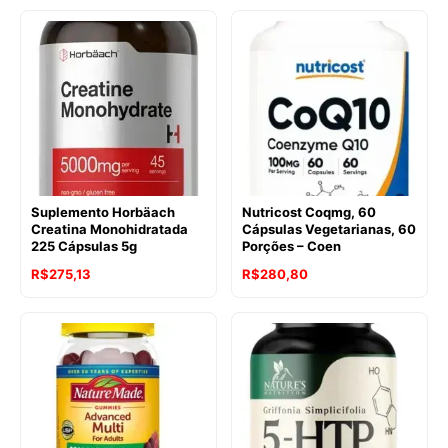
Suplemento Horbäach
Nutricost Coqmg, 60
Creatina Monohidratada
Cápsulas Vegetarianas, 60
225 Cápsulas 5g
Porções – Coen
R$
275,13
R$
280,80