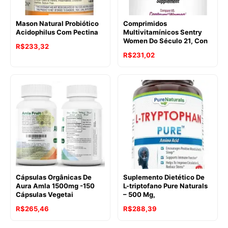
Mason Natural Probiótico
Comprimidos
Acidophilus Com Pectina
Multivitamínicos Sentry
Women Do Século 21, Con
R$
233,32
R$
231,02
Cápsulas Orgânicas De
Suplemento Dietético De
Aura Amla 1500mg -150
L-triptofano Pure Naturals
Cápsulas Vegetai
– 500 Mg,
R$
265,46
R$
288,39