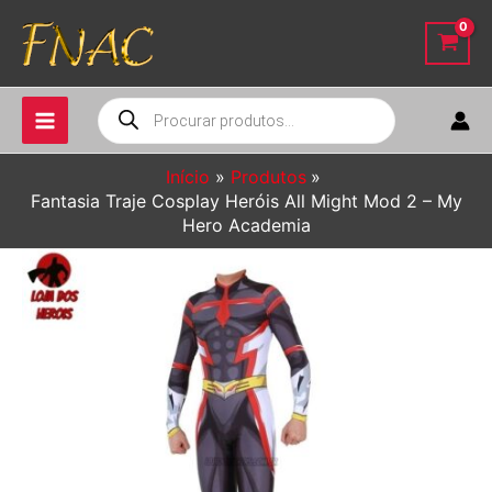
Ir
para
o
conteúdo
Pesquisar
produtos
Início
Produtos
Fantasia Traje Cosplay Heróis All Might Mod 2 – My
Hero Academia