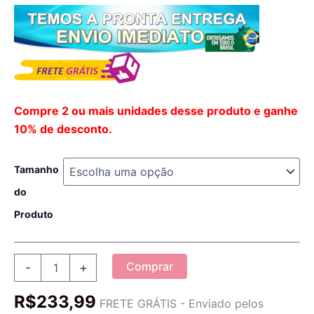
Compre 2 ou mais unidades desse produto e ganhe
10% de desconto.
Tamanho
do
Produto
Fantasia
Comprar
-
+
Traje
Cosplay
R$
233,99
Heróis
FRETE GRÁTIS - Enviado pelos