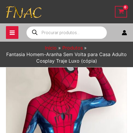
Ir
para
o
conteúdo
Pesquisar
produtos
Início
Produtos
Fantasia Homem-Aranha Sem Volta para Casa Adulto
Cosplay Traje Luxo (cópia)