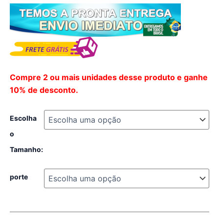
Compre 2 ou mais unidades desse produto e ganhe
10% de desconto.
Escolha
o
Tamanho:
porte