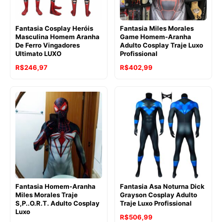
Fantasia Cosplay Heróis
Fantasia Miles Morales
Masculina Homem Aranha
Game Homem-Aranha
De Ferro Vingadores
Adulto Cosplay Traje Luxo
Ultimato LUXO
Profissional
R$
246,97
R$
402,99
Fantasia Homem-Aranha
Fantasia Asa Noturna Dick
Miles Morales Traje
Grayson Cosplay Adulto
S,P..O.R.T. Adulto Cosplay
Traje Luxo Profissional
Luxo
R$
506,99