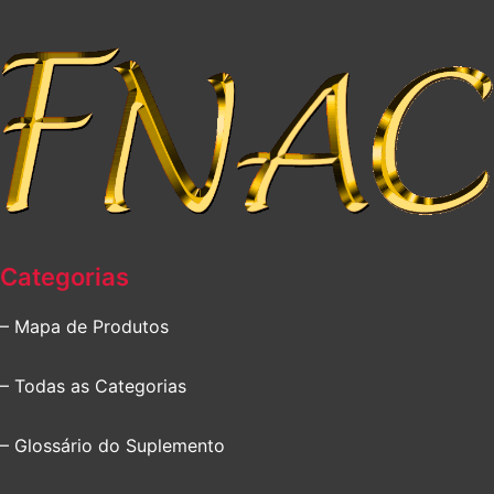
Categorias
– Mapa de Produtos
– Todas as Categorias
– Glossário do Suplemento