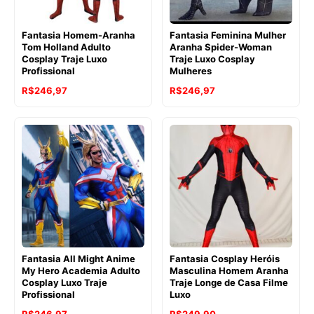
Fantasia Homem-Aranha
Fantasia Feminina Mulher
Tom Holland Adulto
Aranha Spider-Woman
Cosplay Traje Luxo
Traje Luxo Cosplay
Profissional
Mulheres
R$
246,97
R$
246,97
Fantasia All Might Anime
Fantasia Cosplay Heróis
My Hero Academia Adulto
Masculina Homem Aranha
Cosplay Luxo Traje
Traje Longe de Casa Filme
Profissional
Luxo
R$
246,97
R$
249,90