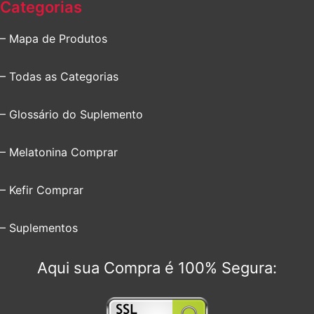
Categorias
– Mapa de Produtos
– Todas as Categorias
– Glossário do Suplemento
– Melatonina Comprar
– Kefir Comprar
– Suplementos
Aqui sua Compra é 100% Segura: