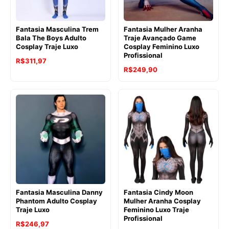
Fantasia Masculina Trem
Fantasia Mulher Aranha
Bala The Boys Adulto
Traje Avançado Game
Cosplay Traje Luxo
Cosplay Feminino Luxo
Profissional
R$
311,97
R$
249,90
Fantasia Masculina Danny
Fantasia Cindy Moon
Phantom Adulto Cosplay
Mulher Aranha Cosplay
Traje Luxo
Feminino Luxo Traje
Profissional
R$
246,97