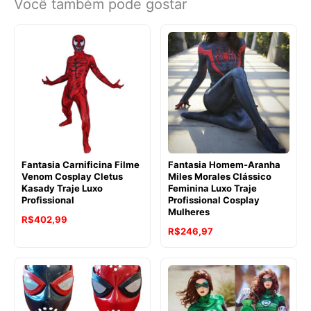
Você também pode gostar
Fantasia Carnificina Filme
Fantasia Homem-Aranha
Venom Cosplay Cletus
Miles Morales Clássico
Kasady Traje Luxo
Feminina Luxo Traje
Profissional
Profissional Cosplay
Mulheres
R$
402,99
R$
246,97