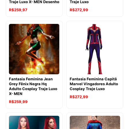
Traje Luxo X- MEN Desenho
Traje Luxo
R$
259,97
R$
272,99
Fantasia Feminina Jean
Fantasia Feminina Capitã
Grey Fênix Negra Hq
Marvel Vingadores Adulto
Adulto Cosplay Traje Luxo
Cosplay Traje Luxo
X- MEN
R$
272,99
R$
259,99