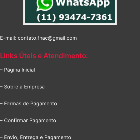
E-mail: contato.fnac@gmail.com
Links Úteis e Atendimento:
– Página Inicial
– Sobre a Empresa
– Formas de Pagamento
– Confirmar Pagamento
– Envio, Entrega e Pagamento