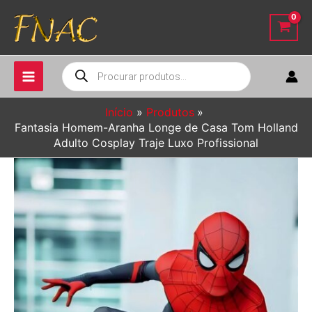
Ir
para
o
conteúdo
Pesquisar
produtos
Início
Produtos
Fantasia Homem-Aranha Longe de Casa Tom Holland
Adulto Cosplay Traje Luxo Profissional