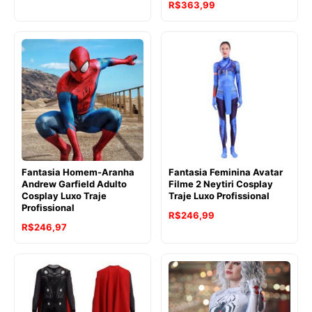
R$
363,99
Fantasia Homem-Aranha
Fantasia Feminina Avatar
Andrew Garfield Adulto
Filme 2 Neytiri Cosplay
Cosplay Luxo Traje
Traje Luxo Profissional
Profissional
R$
246,99
R$
246,97