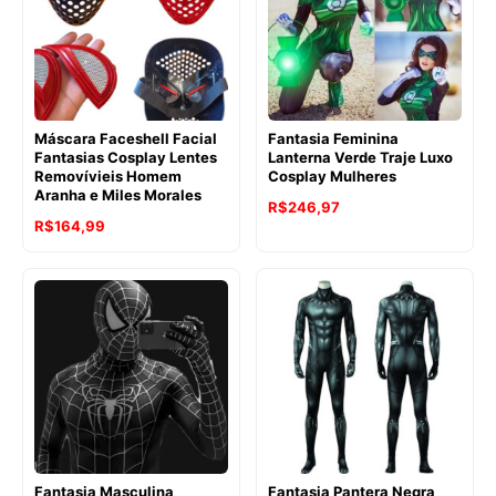
Máscara Faceshell Facial
Fantasia Feminina
Fantasias Cosplay Lentes
Lanterna Verde Traje Luxo
Removívieis Homem
Cosplay Mulheres
Aranha e Miles Morales
R$
246,97
R$
164,99
Fantasia Masculina
Fantasia Pantera Negra