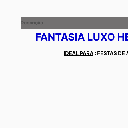
Descrição
Informação adicional
FANTASIA LUXO H
IDEAL PARA
: FESTAS DE 