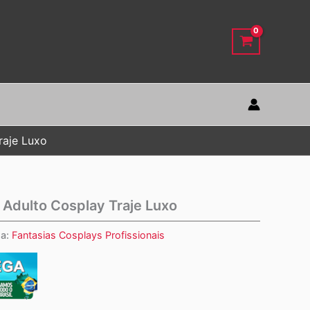
raje Luxo
 Adulto Cosplay Traje Luxo
ia:
Fantasias Cosplays Profissionais