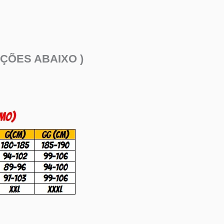
ÇÕES ABAIXO )