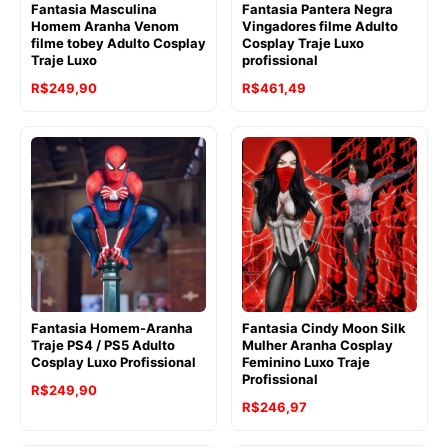
Fantasia Masculina
Fantasia Pantera Negra
Homem Aranha Venom
Vingadores filme Adulto
filme tobey Adulto Cosplay
Cosplay Traje Luxo
Traje Luxo
profissional
R$
249,90
R$
461,49
Fantasia Homem-Aranha
Fantasia Cindy Moon Silk
Traje PS4 / PS5 Adulto
Mulher Aranha Cosplay
Cosplay Luxo Profissional
Feminino Luxo Traje
Profissional
R$
249,90
R$
246,97