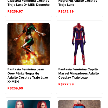
Clássica Feminina Cosplay
Negra Hq Adulto Cosplay
Traje Luxo X- MEN Desenho
Traje Luxo
R$
259,97
R$
272,99
Fantasia Feminina Jean
Fantasia Feminina Capitã
Grey Fênix Negra Hq
Marvel Vingadores Adulto
Adulto Cosplay Traje Luxo
Cosplay Traje Luxo
X- MEN
R$
272,99
R$
259,99