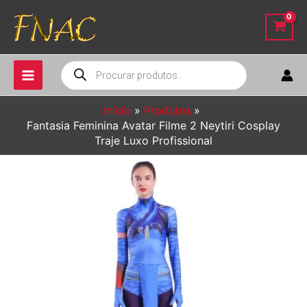
Ir
para
o
conteúdo
Pesquisar
produtos
Início
Produtos
Fantasia Feminina Avatar Filme 2 Neytiri Cosplay
Traje Luxo Profissional