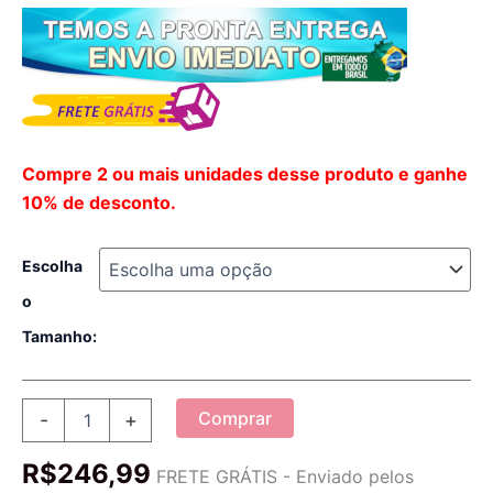
Compre 2 ou mais unidades desse produto e ganhe
10% de desconto.
Escolha
o
Tamanho:
Fantasia
Comprar
-
+
Feminina
Avatar
R$
246,99
Filme
FRETE GRÁTIS - Enviado pelos