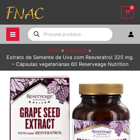
Ir
para
o
conteúdo
Pesquisar
produtos
Início
Produtos
Extrato de Semente de Uva com Resveratrol 325 mg.
– Cápsulas vegetarianas 60 Reserveage Nutrition