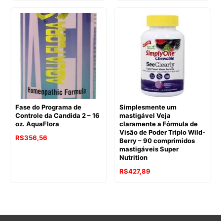
Fase do Programa de
Simplesmente um
Controle da Candida 2 – 16
mastigável Veja
oz. AquaFlora
claramente a Fórmula de
Visão de Poder Triplo Wild-
O
O
R$
356,56
Berry – 90 comprimidos
mastigáveis Super
preço
preço
Nutrition
original
atual
O
O
R$
427,89
era:
é:
preço
preço
R$398,97.
R$356,56.
original
atual
era:
é: