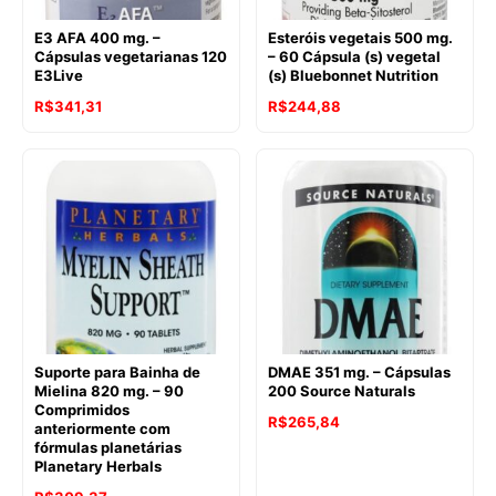
E3 AFA 400 mg. –
Esteróis vegetais 500 mg.
Cápsulas vegetarianas 120
– 60 Cápsula (s) vegetal
E3Live
(s) Bluebonnet Nutrition
R$
341,31
R$
244,88
Suporte para Bainha de
DMAE 351 mg. – Cápsulas
Mielina 820 mg. – 90
200 Source Naturals
Comprimidos
R$
265,84
anteriormente com
fórmulas planetárias
Planetary Herbals