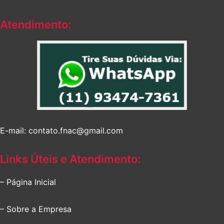
R$629,81.
R$427,89.
Atendimento:
E-mail: contato.fnac@gmail.com
Links Úteis e Atendimento:
– Página Inicial
– Sobre a Empresa