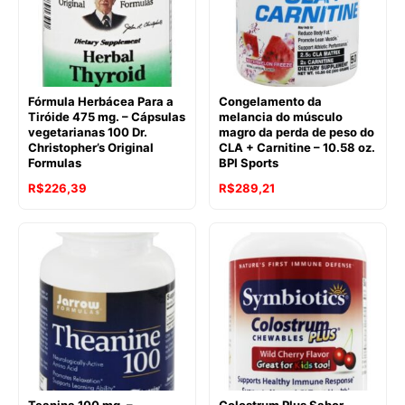
Fórmula Herbácea Para a
Congelamento da
Tiróide 475 mg. – Cápsulas
melancia do músculo
vegetarianas 100 Dr.
magro da perda de peso do
Christopher’s Original
CLA + Carnitine – 10.58 oz.
Formulas
BPI Sports
R$
226,39
R$
289,21
Teanina 100 mg. –
Colostrum Plus Sabor