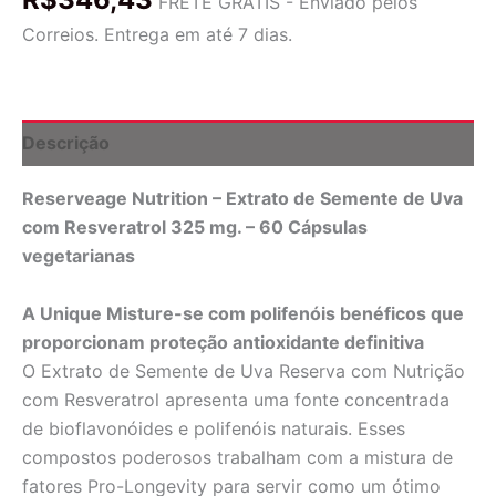
FRETE GRÁTIS - Enviado pelos
Uva
Correios. Entrega em até 7 dias.
com
Resveratrol
325
mg.
-
Descrição
Cápsulas
vegetarianas
Reserveage Nutrition – Extrato de Semente de Uva
60
Reserveage
com Resveratrol 325 mg. – 60 Cápsulas
Nutrition
vegetarianas
quantidade
A Unique Misture-se com polifenóis benéficos que
proporcionam proteção antioxidante definitiva
O Extrato de Semente de Uva Reserva com Nutrição
com Resveratrol apresenta uma fonte concentrada
de bioflavonóides e polifenóis naturais. Esses
compostos poderosos trabalham com a mistura de
fatores Pro-Longevity para servir como um ótimo