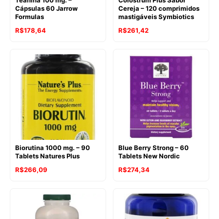
Cápsulas 60 Jarrow
Cereja – 120 comprimidos
Formulas
mastigáveis Symbiotics
O
O
O
O
R$
178,64
R$
261,42
preço
preço
preço
preço
original
atual
original
atual
era:
é:
era:
é:
R$231,82.
R$178,64.
R$284,20.
R$261,42.
Biorutina 1000 mg. – 90
Blue Berry Strong – 60
Tablets Natures Plus
Tablets New Nordic
R$
266,09
R$
274,34