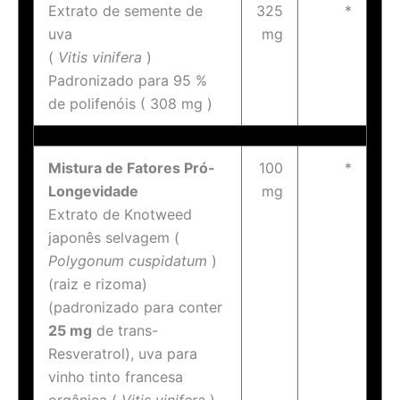
Extrato de semente de
325
*
uva
mg
(
Vitis vinifera
)
Padronizado para 95 %
de polifenóis ( 308 mg )
Mistura de Fatores Pró-
100
*
Longevidade
mg
Extrato de Knotweed
japonês selvagem (
Polygonum cuspidatum
)
(raiz e rizoma)
(padronizado para conter
25 mg
de trans-
Resveratrol), uva para
vinho tinto francesa