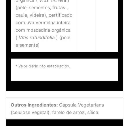
orgânica (
Vitis vinifera
)
(pele, sementes, frutas ,
caule, videira), certificado
com uva vermelha inteira
com moscadina orgânica
(
Vitis rotundifolia
) (pele
e semente)
* Valor diário não estabelecido.
Outros Ingredientes:
Cápsula Vegetariana
(celulose vegetal), farelo de arroz, sílica.