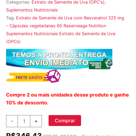
Categorias:
Extrato de Semente de Uva (OPC's)
,
Suplementos Nutricionais
Tag:
Extrato de Semente de Uva com Resveratrol 325 mg
- Cápsulas vegetarianas 60 Reserveage Nutrition
Suplementos Nutricionais Extrato de Semente de Uva
(OPCs)
Compre 2 ou mais unidades desse produto e ganhe
10% de desconto.
Extrato
Comprar
-
+
de
Semente
R$
346,43
de