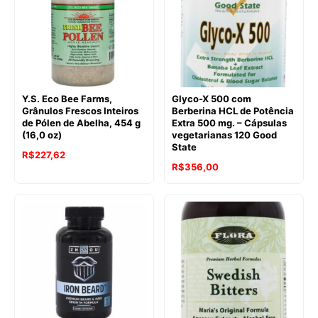
Y.S. Eco Bee Farms,
Glyco-X 500 com
Grânulos Frescos Inteiros
Berberina HCL de Potência
de Pólen de Abelha, 454 g
Extra 500 mg. – Cápsulas
(16,0 oz)
vegetarianas 120 Good
State
R$
227,62
R$
356,00