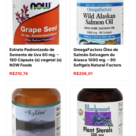
Extrato Padronizado de
OmegaFactors Óleo de
Semente de Uva 60 mg. –
Salmão Selvagem do
180 Cápsula (s) vegetal (s)
Alasca 1000 mg. – 90
NOW Foods
Softgels Natural Factors
O
O
R$
210,74
R$
206,01
preço
preço
original
atual
era:
é:
R$295,56.
R$210,74.