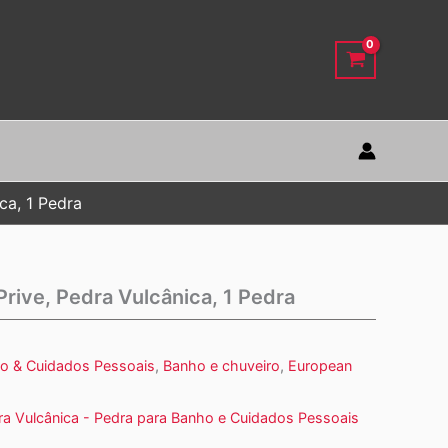
ca, 1 Pedra
rive, Pedra Vulcânica, 1 Pedra
o & Cuidados Pessoais
,
Banho e chuveiro
,
European
a Vulcânica - Pedra para Banho e Cuidados Pessoais