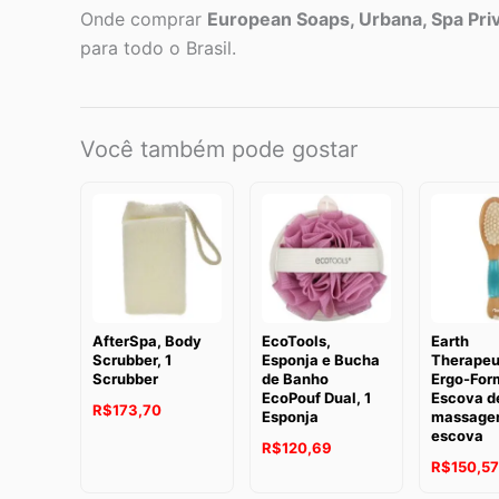
Onde comprar
European Soaps, Urbana, Spa Priv
para todo o Brasil.
Você também pode gostar
AfterSpa, Body
EcoTools,
Earth
Scrubber, 1
Esponja e Bucha
Therapeu
Scrubber
de Banho
Ergo-For
EcoPouf Dual, 1
Escova d
R$
173,70
Esponja
massagem
escova
R$
120,69
R$
150,57