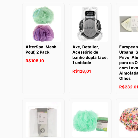
AfterSpa, Mesh
Axe, Detailer,
European
Pouf, 2 Pack
Acessório de
Urbana, 
banho dupla face,
Prive, A
R$
108,10
1 unidade
para os O
com Lava
R$
128,01
Almofada
Olhos
R$
232,0