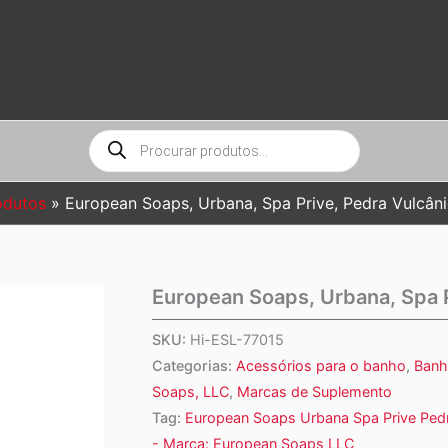
Pesquisar
produtos
odutos
European Soaps, Urbana, Spa Prive, Pedra Vulcâni
European Soaps, Urbana, Spa P
SKU:
Hi-ESL-77015
Categorias:
Acessórios para o banho
,
Banh
Soaps, LLC
,
Marcas de Suplemento
Tag:
European Soaps Urbana Spa Prive Pedr
- Marca: European Soaps LLC