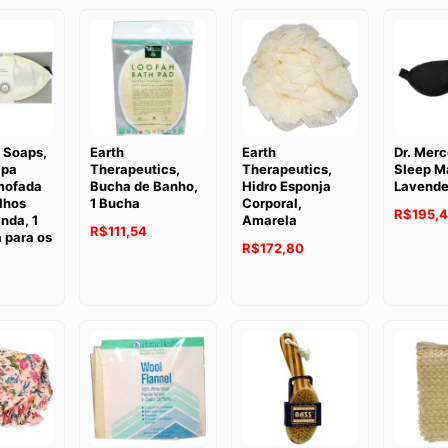
 Soaps,
Earth
Earth
Dr. Merc
Spa
Therapeutics,
Therapeutics,
Sleep M
lmofada
Bucha de Banho,
Hidro Esponja
Lavende
lhos
1 Bucha
Corporal,
R$
195,
nda, 1
Amarela
R$
111,54
 para os
R$
172,80
1