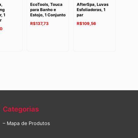
a,
EcoTools, Touca
AfterSpa, Luvas
ing
para Banho e
Esfoliadoras, 1
, 1
Estojo, 1 Conjunto
par
r
R$
137,73
R$
109,56
70
Categorias
– Mapa de Produtos