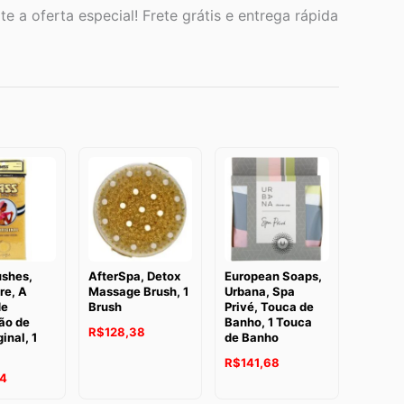
e a oferta especial! Frete grátis e entrega rápida
ushes,
AfterSpa, Detox
European Soaps,
re, A
Massage Brush, 1
Urbana, Spa
de
Brush
Privé, Touca de
ão de
Banho, 1 Touca
R$
128,38
inal, 1
de Banho
R$
141,68
24