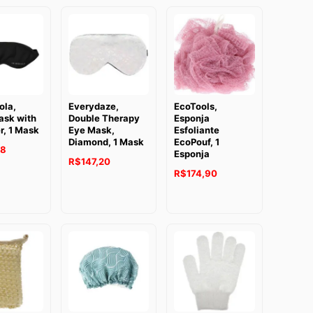
ola,
Everydaze,
EcoTools,
ask with
Double Therapy
Esponja
r, 1 Mask
Eye Mask,
Esfoliante
Diamond, 1 Mask
EcoPouf, 1
48
Esponja
R$
147,20
R$
174,90