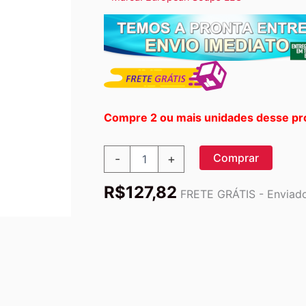
Compre 2 ou mais unidades desse pr
European
Comprar
-
+
Soaps,
Urbana,
R$
127,82
Spa
FRETE GRÁTIS - Enviado 
Prive,
Pedra
Vulcânica,
1
Pedra
quantidade