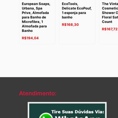
European Soaps,
EcoTools,
The Vint
Urbana, Spa
Delicate EcoPouf,
Cosmetic
Prive, Almofada
1 esponja para
Shower C
para Banho de
banho
Floral Sat
Microfibra, 1
Count
R$
168,30
Almofada para
R$
167,72
Banho
R$
194,04
Atendimento: