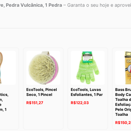
e, Pedra Vulcânica, 1 Pedra
– Garanta o seu hoje e aproveit
EcoTools, Pincel
EcoTools, Luvas
Bass Br
tics,
Seco, 1 Pincel
Esfoliantes, 1 Par
Body Ca
m,
Toalha 
R$
151,27
R$
122,03
e
Esfoliaç
, 1
Pele Orig
Toalha
R$
150,