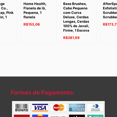
age
Home Health,
Bass Brushes,
AfterSp
 Co.,
Flanela de lã,
Cabo Pequeno
Exfoliat
ap, Pink
Pequena, 1
com Curva
Scrubber
in, 1
flanela
Deluxe, Cerdas
Scrubbe
Longas, Cerdas
R$
153,06
R$
173,
100% de Javali,
Firme, 1 Escova
R$
281,69
Formas de Pagamento: