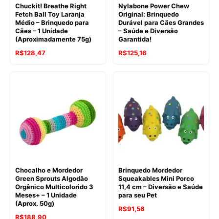
Chuckit! Breathe Right
Nylabone Power Chew
Fetch Ball Toy Laranja
Original: Brinquedo
Médio – Brinquedo para
Durável para Cães Grandes
Cães – 1 Unidade
– Saúde e Diversão
(Aproximadamente 75g)
Garantida!
O
O
R$
128,47
R$
125,16
preço
preço
original
atual
era:
é:
R$152,88.
R$125,16.
Chocalho e Mordedor
Brinquedo Mordedor
Green Sprouts Algodão
Squeakables Mini Porco
Orgânico Multicolorido 3
11,4 cm – Diversão e Saúde
Meses+ – 1 Unidade
para seu Pet
(Aprox. 50g)
R$
91,56
R$
188,90