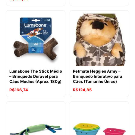
Lumabone The Stick Médio
Petmate Heggies Army –
– Brinquedo Durável para
Brinquedo Interativo para
Cães Médios (Aprox. 180g)
Cães (Tamanho Único)
R$
166,74
R$
124,85