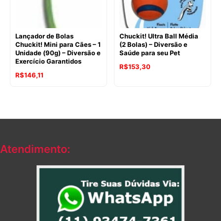
Lançador de Bolas
Chuckit! Ultra Ball Média
Chuckit! Mini para Cães – 1
(2 Bolas) – Diversão e
Unidade (90g) – Diversão e
Saúde para seu Pet
Exercício Garantidos
O
O
R$
153,30
O
O
R$
146,11
preço
preço
preço
preço
original
atual
original
atual
era:
é:
era:
é:
R$163,96.
R$153,30.
R$152,09.
R$146,11.
Atendimento: