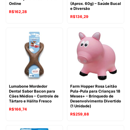
Online
(Aprox. 60g) – Saúde Bucal
e Diversão
R$
162,28
R$
136,29
Lumabone Mordedor
Farm Hopper Rosa Leitão
Dental Sabor Bacon para
Pula-Pula para Crianças 18
Cães Médios – Controle de
Meses+ – Brinquedo de
Tártaro e Hálito Fresco
Desenvolvimento Divertido
(1 Unidade)
R$
166,74
O
O
R$
259,88
preço
preço
original
atual