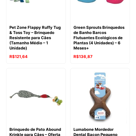
Pet Zone Flappy Ruffy Tug
Green Sprouts Brinquedos
& Toss Toy – Brinquedo
de Banho Barcos
Resistente para Cães
Flutuantes Ecológicos de
(Tamanho Médio – 1
Plantas (4 Unidades) – 6
Unidade)
Meses+
O
O
R$
121,64
R$
136,87
preço
preço
original
atual
era:
é:
R$152,09.
R$136,87.
Brinquedo de Pato Abound
Lumabone Mordedor
Krinkle para Cães – Oferta
Dental Bacon Pequeno