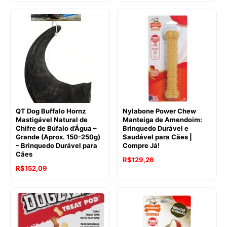
QT Dog Buffalo Hornz
Nylabone Power Chew
Mastigável Natural de
Manteiga de Amendoim:
Chifre de Búfalo d’Água –
Brinquedo Durável e
Grande (Aprox. 150-250g)
Saudável para Cães |
– Brinquedo Durável para
Compre Já!
Cães
R$
129,26
R$
152,09