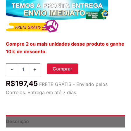
Compre 2 ou mais unidades desse produto e ganhe
10% de desconto.
Brinquedo
Comprar
-
+
Divertido
Ethical
R$
197,45
Pet
FRETE GRÁTIS - Enviado pelos
Skinneeez
Correios. Entrega em até 7 dias.
Tons-
O-
Squeakers
Selva
para
Descrição
Cães
e