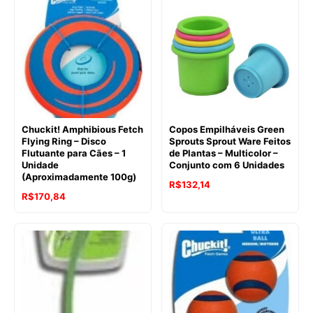
era:
é:
R$310,80.
R$259,88.
Chuckit! Amphibious Fetch
Copos Empilháveis Green
Flying Ring – Disco
Sprouts Sprout Ware Feitos
Flutuante para Cães – 1
de Plantas – Multicolor –
Unidade
Conjunto com 6 Unidades
(Aproximadamente 100g)
O
O
R$
132,14
R$
170,84
preço
preço
original
atual
era:
é:
R$146,84.
R$132,14.