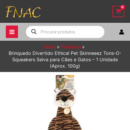
Ir
para
o
conteúdo
Pesquisar
produtos
Início
Produtos
Brinquedo Divertido Ethical Pet Skinneeez Tons-O-
Squeakers Selva para Cães e Gatos – 1 Unidade
(Aprox. 100g)