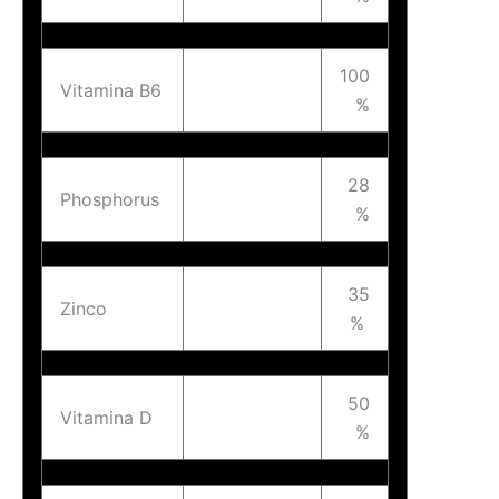
100
Vitamina B6
%
28
Phosphorus
%
35
Zinco
%
50
Vitamina D
%