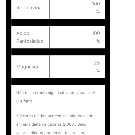
100
Riboflavina
%
Ácido
100
Pantotênico
%
25
Magnésio
%
Não é uma fonte significativa de vitamina A,
C e ferro.
* Valores diários percentuais são baseados
em uma dieta de calorias 2,000 . Seus
valores diários podem ser maiores ou