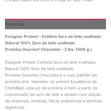
Natural
original
atual
100%
era:
é:
Soro
R$360,88.
R$337,34.
de
leite
Descrição
coalhado
Proteína
Designer Protein – Estilista Soro de leite coalhado
Gourmet
Chocolate
Natural 100% Soro de leite coalhado
-
Proteína Gourmet Chocolate – 2 lbs. (908 g.)
2
lbs.
Designer
Designer Protein Estilista Soro de leite coalhado
Protein
Natural 100% Soro de leite coalhado
quantidade
Proteína Gourmet Chocolate é o ouro padrão em
proteína pós. Vencedor do prêmio Excelência da
ChefsBest, este pó de proteína é feito a partir de
concentrado de soro de leite e isolado com adição
de vitaminas, minerais, fibras prebióticas e enzimas
digestivas.