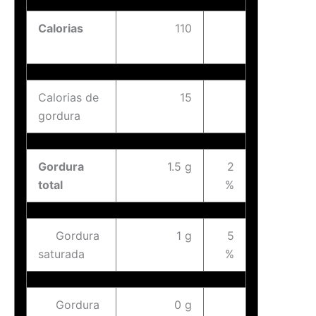
Calorias
110
Calorias de
15
gordura
Gordura
1.5 g
2
total
%
Gordura
1 g
5
saturada
%
Gordura
0 g