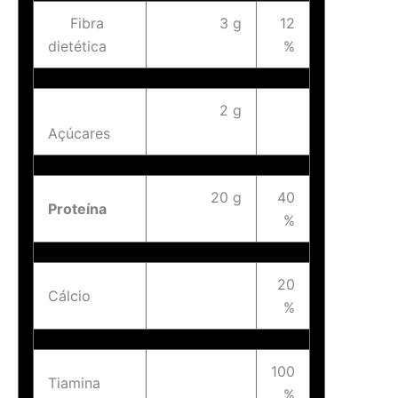
Fibra
3 g
12
dietética
%
2 g
Açúcares
20 g
40
Proteína
%
20
Cálcio
%
100
Tiamina
%