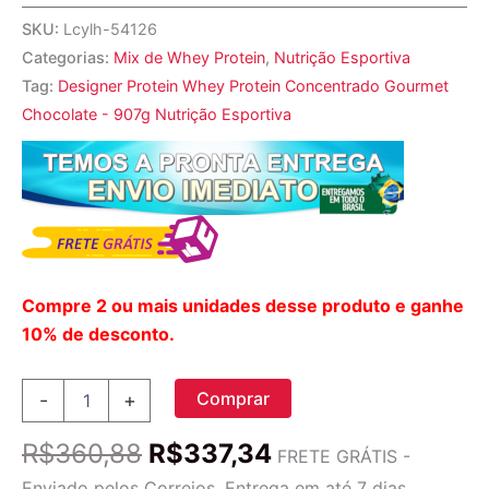
SKU:
Lcylh-54126
Categorias:
Mix de Whey Protein
,
Nutrição Esportiva
Tag:
Designer Protein Whey Protein Concentrado Gourmet
Chocolate - 907g Nutrição Esportiva
Compre 2 ou mais unidades desse produto e ganhe
10% de desconto.
Estilista
Comprar
-
+
Soro
de
O
O
R$
360,88
R$
337,34
leite
FRETE GRÁTIS -
preço
preço
coalhado
Enviado pelos Correios. Entrega em até 7 dias.