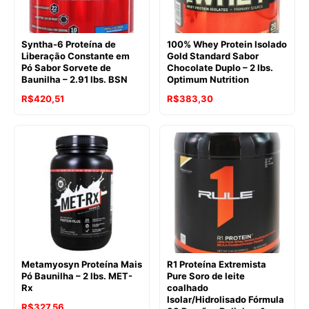
Syntha-6 Proteína de
100% Whey Protein Isolado
Liberação Constante em
Gold Standard Sabor
Pó Sabor Sorvete de
Chocolate Duplo – 2 lbs.
Baunilha – 2.91 lbs. BSN
Optimum Nutrition
O
O
O
O
R$
420,51
R$
383,30
preço
preço
preço
preço
original
atual
original
atual
era:
é:
era:
é:
R$562,65.
R$420,51.
R$519,46.
R$383,30.
Metamyosyn Proteína Mais
R1 Proteína Extremista
Pó Baunilha – 2 lbs. MET-
Pure Soro de leite
Rx
coalhado
Isolar/Hidrolisado Fórmula
O
O
R$
327,56