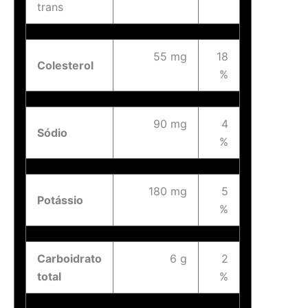
trans
55 mg
18
Colesterol
%
90 mg
4
Sódio
%
180 mg
5
Potássio
%
Carboidrato
6 g
2
total
%