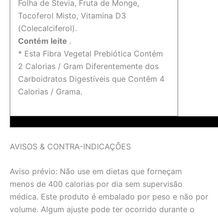
Folha de Stevia, Fruta de Monge,
Tocoferol Misto, Vitamina D3
(Colecalciferol).
Contém leite
.
* Esta Fibra Vegetal Prebiótica Contém
2 Calorias / Gram Diferentemente dos
Carboidratos Digestíveis que Contêm 4
Calorias / Grama.
AVISOS & CONTRA-INDICAÇÕES
Aviso prévio: Não use em dietas que forneçam
menos de 400 calorias por dia sem supervisão
médica. Este produto é embalado por peso e não por
volume. Algum ajuste pode ter ocorrido durante o