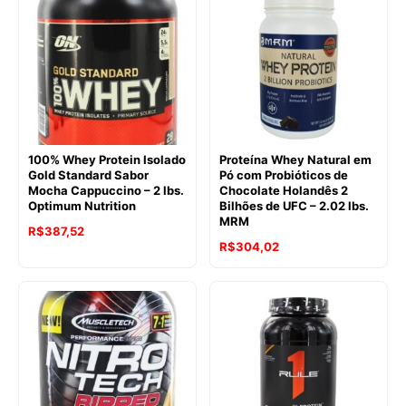
era:
é:
R$428,66.
R$331,34.
R$519,46.
R$383,30.
100% Whey Protein Isolado
Proteína Whey Natural em
Gold Standard Sabor
Pó com Probióticos de
Mocha Cappuccino – 2 lbs.
Chocolate Holandês 2
Optimum Nutrition
Bilhões de UFC – 2.02 lbs.
MRM
O
O
R$
387,52
O
O
R$
304,02
preço
preço
preço
preço
original
atual
original
atual
era:
é:
era:
é:
R$525,17.
R$387,52.
R$504,32.
R$304,02.