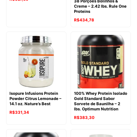
38 Porções Bolinhos &
Creme – 2.42 lbs. Rule One
preço
preço
Proteins
original
atual
O
O
R$
434,78
era:
é:
preço
preço
R$463,97.
R$327,56.
original
atual
era:
é:
R$558,94.
R$434,78.
Isopure Infusions Protein
100% Whey Protein Isolado
Powder Citrus Lemonade –
Gold Standard Sabor
14.1 oz. Nature’s Best
Sorvete de Baunilha – 2
lbs. Optimum Nutrition
O
O
R$
331,34
O
O
R$
383,30
preço
preço
preço
preço
original
atual
original
atual
era:
é: