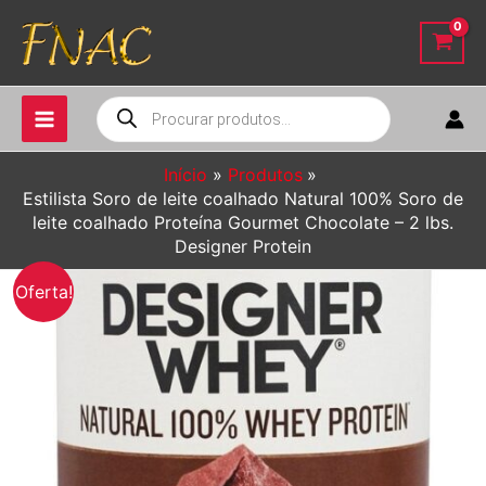
Ir
para
o
conteúdo
Pesquisar
produtos
Início
Produtos
Estilista Soro de leite coalhado Natural 100% Soro de
leite coalhado Proteína Gourmet Chocolate – 2 lbs.
Designer Protein
Oferta!