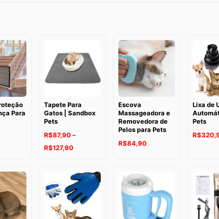
roteção
Tapete Para
Escova
Lixa de 
nça Para
Gatos | Sandbox
Massageadora e
Automát
Pets
Removedora de
Pets
Pelos para Pets
R$
87,90
–
R$
320,
R$
84,90
Faixa
R$
127,90
de
preço:
R$87,90
através
R$127,90