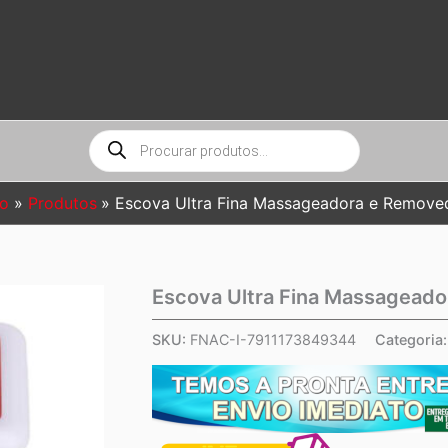
Pesquisar
produtos
io
Produtos
Escova Ultra Fina Massageadora e Remove
Escova Ultra Fina Massagead
SKU:
FNAC-I-7911173849344
Categoria