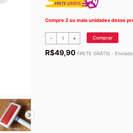
Compre 2 ou mais unidades desse pr
Escova
Comprar
-
+
Ultra
Fina
R$
49,90
Massageadora
FRETE GRÁTIS - Enviado 
e
Removedora
quantidade