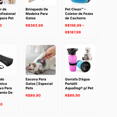
r de
Brinquedo De
Pet Clean™ –
ofissional
Madeira Para
Coletor de Fezes
para Pet
Gatos
de Cachorro
O
O
0
R$
363,99
R$
159,99
–
preço
preço
Faixa
R$
187,99
original
atual
de
era:
é:
preço:
R$453,99.
R$363,99.
R$159,99
através
R$187,99
ido
Escova Para
Garrafa D’água
nico
Gatos | Especial
Portátil
vo Para
Pets
AquaDog® p/ Pet
ento De
R$
89,90
R$
89,90
90