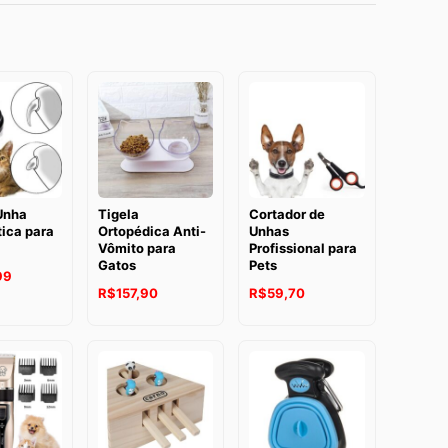
Unha
Tigela
Cortador de
ica para
Ortopédica Anti-
Unhas
Vômito para
Profissional para
Gatos
Pets
99
R$
157,90
R$
59,70