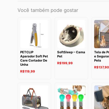
Você também pode gostar
PETCLIP
SoftSleep – Cama
Tela de P
Aparador Soft Pet
Pet
e Segura
Care Cortador De
Pets
R$
199,99
Unha
R$
137,90
R$
119,99