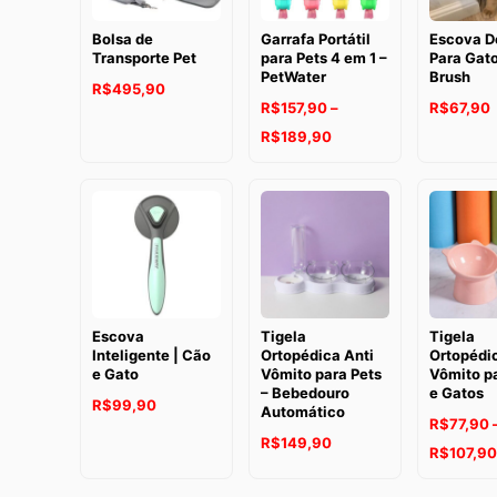
Bolsa de
Garrafa Portátil
Escova D
Transporte Pet
para Pets 4 em 1 –
Para Gato
PetWater
Brush
R$
495,90
R$
157,90
–
R$
67,90
Faixa
R$
189,90
de
preço:
R$157,90
através
R$189,90
Escova
Tigela
Tigela
Inteligente | Cão
Ortopédica Anti
Ortopédic
e Gato
Vômito para Pets
Vômito p
– Bebedouro
e Gatos
R$
99,90
Automático
R$
77,90
R$
149,90
R$
107,90