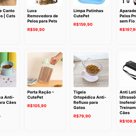
e Canto
Luva
Limpa Patinhas
Aparado
s | Cats
Removedora de
CutePet
Pelos Pr
Pelos para Pets
sem Fio 
R$
159,90
R$
59,90
R$
197,9
Porta Ração –
Tigela
Anti Lat
a Anti-
CutePet
Ortopédica Anti-
Ultrassô
ara Cães
Refluxo para
Inofensi
R$
105,90
Gatos
Treinam
Cães
–
R$
79,90
R$
109,
Faixa
de